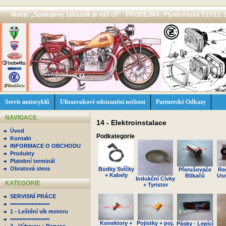
Motto: ,,Spokojený zákazník je náš cíl'' - PRODEJNA: Plynárenská 533/12, 
Servis motocyklů
Ultrazvukové odstranění nečistot
Partnerské Odkazy
NAVIGACE
14 - Elektroinstalace
Úvod
Podkategorie
Kontakt
INFORMACE O OBCHODU
Produkty
Platební terminál
Obratová sleva
Bodky Svíčky
Přerušovače
Re
+ Kabely
Blikačů
Us
Indukční Cívky
KATEGORIE
+ Tyristor
SERVISNÍ PRÁCE
=============
1 - Leštění vík motoru
=============
Konektory +
Pojistky + poj.
Pásky - Lepící