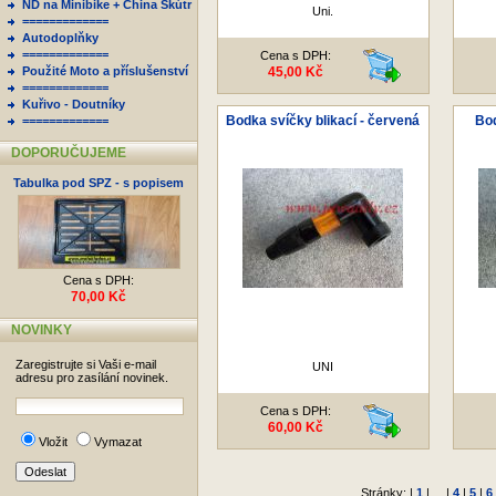
ND na Minibike + China Skútr
Uni.
=============
Autodoplňky
=============
Cena s DPH:
Použité Moto a příslušenství
45,00 Kč
=============
Kuřivo - Doutníky
Bodka svíčky blikací - červená
Bo
=============
DOPORUČUJEME
Tabulka pod SPZ - s popisem
Cena s DPH:
70,00 Kč
NOVINKY
Zaregistrujte si Vaši e-mail
UNI
adresu pro zasílání novinek.
Cena s DPH:
60,00 Kč
Vložit
Vymazat
Stránky: |
1
| ... |
4
|
5
|
6