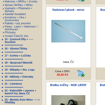
Klaksony + Mřížky + Zvonky
Spínací Skříňky + Klíčky
Vypínače + Přepínače +
Stahovací pásek - nerez
Bod
Spínače
Kabeláž Kompletní
Konektory + Oka +
Svorkovnice
Pojistky + poj. pouzdra
Pásky - Lepící + Stahovací +
Smršťovací
Příchytky
Ostatní Části El. Inst.
15 - Gumové Díly + -----
Součásti
=============
16 - Výrobní Štítky
=============
17 - Gufera + Ložiska
=============
Jawa, ČZ
18 - Spojovací Materiál
=============
19 - Nálepky + Alu. Loga
Cena s DPH:
=============
40,00 Kč
20 - Nášivky + Odznaky
=============
21 - Literatura
Bodka svíčky - NGK LB05F
Bod
=============
22 - Kalendáře + pexeso +
karetní hry Jawa, ČZ
=============
23 - Modely Auto-Moto -----+
Přívěšky