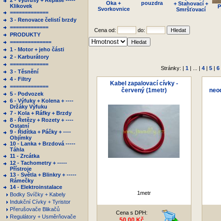
2 - Výbrusy + Repase -----
Oka +
pouzdra
+ Stahovací +
Klikovek
P
Svorkovnice
Smršťovací
=============
3 - Renovace čelistí brzdy
=============
Cena od:
do:
PRODUKTY
==============
1 - Motor + jeho části
2 - Karburátory
=============
Stránky: |
1
| ... |
4
|
5
|
6
3 - Těsnění
4 - Filtry
Kabel zapalovací cívky -
=============
červený (1metr)
neo
5 - Podvozek
6 - Výfuky + Kolena + ----
Držáky Výfuku
7 - Kola + Ráfky + Brzdy
8 - Řetězy + Rozety + ----
Ostatní
9 - Řidítka + Páčky + ----
Objímky
10 - Lanka + Brzdová -----
Táhla
11 - Zrcátka
12 - Tachometry + -----
Přístroje
13 - Světla + Blinkry + -----
Rámečky
14 - Elektroinstalace
1metr
Bodky Svíčky + Kabely
Indukční Cívky + Tyristor
Přerušovače Blikačů
Cena s DPH:
Regulátory + Usměrňovače
50,00 Kč