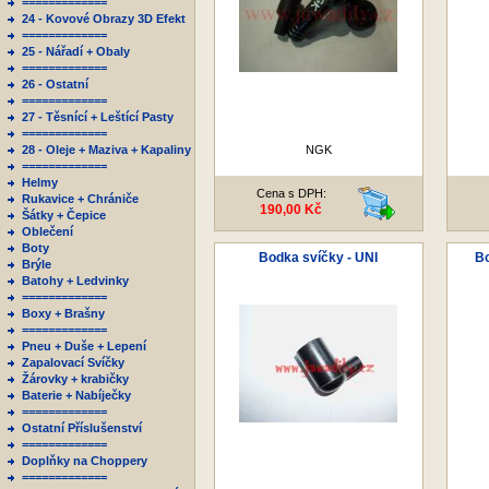
=============
24 - Kovové Obrazy 3D Efekt
=============
25 - Nářadí + Obaly
=============
26 - Ostatní
=============
27 - Těsnící + Leštící Pasty
=============
28 - Oleje + Maziva + Kapaliny
NGK
=============
Helmy
Cena s DPH:
Rukavice + Chrániče
190,00 Kč
Šátky + Čepice
Oblečení
Boty
Bodka svíčky - UNI
Bo
Brýle
Batohy + Ledvinky
=============
Boxy + Brašny
=============
Pneu + Duše + Lepení
Zapalovací Svíčky
Žárovky + krabičky
Baterie + Nabíječky
=============
Ostatní Příslušenství
=============
Doplňky na Choppery
=============