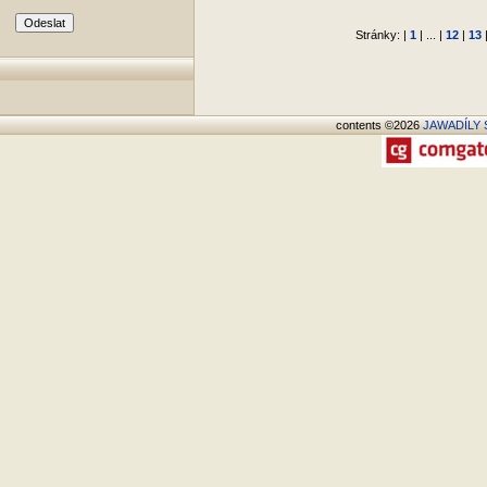
Stránky: |
1
| ... |
12
|
13
contents ©2026
JAWADÍLY S