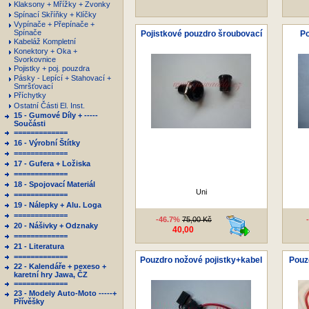
Klaksony + Mřížky + Zvonky
Spínací Skříňky + Klíčky
Vypínače + Přepínače +
Spínače
Pojistkové pouzdro šroubovací
Po
Kabeláž Kompletní
Konektory + Oka +
Svorkovnice
Pojistky + poj. pouzdra
Pásky - Lepící + Stahovací +
Smršťovací
Příchytky
Ostatní Části El. Inst.
15 - Gumové Díly + -----
Součásti
=============
16 - Výrobní Štítky
=============
17 - Gufera + Ložiska
=============
18 - Spojovací Materiál
Uni
=============
19 - Nálepky + Alu. Loga
=============
-46.7%
75,00 Kč
20 - Nášivky + Odznaky
40,00
=============
21 - Literatura
=============
Pouzdro nožové pojistky+kabel
Pouz
22 - Kalendáře + pexeso +
karetní hry Jawa, ČZ
=============
23 - Modely Auto-Moto -----+
Přívěšky