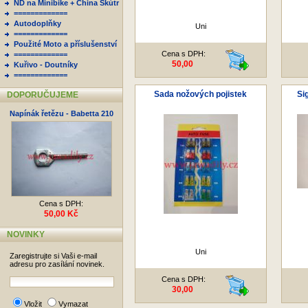
ND na Minibike + China Skútr
=============
Autodoplňky
Uni
=============
Použité Moto a příslušenství
Cena s DPH:
=============
50,00
Kuřivo - Doutníky
=============
Sada nožových pojistek
Si
DOPORUČUJEME
Napínák řetězu - Babetta 210
Cena s DPH:
50,00 Kč
NOVINKY
Uni
Zaregistrujte si Vaši e-mail
adresu pro zasílání novinek.
Cena s DPH:
30,00
Vložit
Vymazat