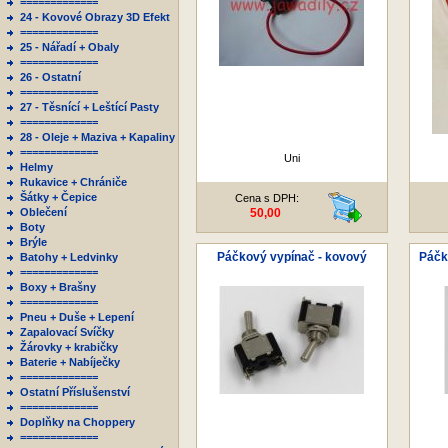
=============
24 - Kovové Obrazy 3D Efekt
=============
25 - Nářadí + Obaly
=============
26 - Ostatní
=============
27 - Těsnící + Leštící Pasty
=============
28 - Oleje + Maziva + Kapaliny
=============
Uni
Helmy
Rukavice + Chrániče
Šátky + Čepice
Cena s DPH:
Oblečení
50,00
Boty
Brýle
Páčkový vypínač - kovový
Páčk
Batohy + Ledvinky
=============
Boxy + Brašny
=============
Pneu + Duše + Lepení
Zapalovací Svíčky
Žárovky + krabičky
Baterie + Nabíječky
=============
Ostatní Příslušenství
=============
Doplňky na Choppery
=============