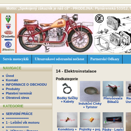
Motto: ,,Spokojený zákazník je náš cíl'' - PRODEJNA: Plynárenská 533/12, 
Servis motocyklů
Ultrazvukové odstranění nečistot
Partnerské Odkazy
NAVIGACE
14 - Elektroinstalace
Úvod
Podkategorie
Kontakt
INFORMACE O OBCHODU
Produkty
Platební terminál
Obratová sleva
Bodky Svíčky
Přerušovače
Re
+ Kabely
Blikačů
Us
Indukční Cívky
KATEGORIE
+ Tyristor
SERVISNÍ PRÁCE
=============
1 - Leštění vík motoru
=============
Konektory +
Pojistky + poj.
Pásky - Lepící