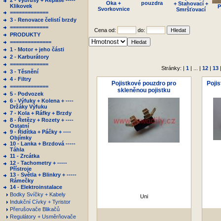
2 - Výbrusy + Repase -----
Oka +
pouzdra
+ Stahovací +
Klikovek
P
Svorkovnice
Smršťovací
=============
3 - Renovace čelistí brzdy
=============
Cena od:
do:
PRODUKTY
==============
1 - Motor + jeho části
2 - Karburátory
=============
Stránky: |
1
| ... |
12
|
13
3 - Těsnění
4 - Filtry
Pojistkové pouzdro pro
Poji
=============
skleněnou pojistku
5 - Podvozek
6 - Výfuky + Kolena + ----
Držáky Výfuku
7 - Kola + Ráfky + Brzdy
8 - Řetězy + Rozety + ----
Ostatní
9 - Řidítka + Páčky + ----
Objímky
10 - Lanka + Brzdová -----
Táhla
11 - Zrcátka
12 - Tachometry + -----
Přístroje
13 - Světla + Blinkry + -----
Rámečky
14 - Elektroinstalace
Bodky Svíčky + Kabely
Uni
Indukční Cívky + Tyristor
Přerušovače Blikačů
Regulátory + Usměrňovače