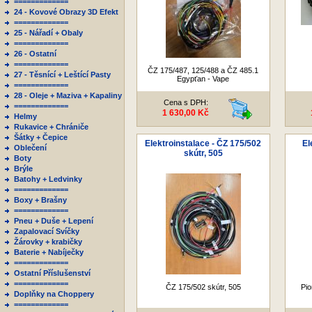
=============
24 - Kovové Obrazy 3D Efekt
=============
25 - Nářadí + Obaly
=============
26 - Ostatní
=============
ČZ 175/487, 125/488 a ČZ 485.1
27 - Těsnící + Leštící Pasty
Egypťan - Vape
=============
28 - Oleje + Maziva + Kapaliny
Cena s DPH:
=============
1 630,00 Kč
Helmy
Rukavice + Chrániče
Šátky + Čepice
Elektroinstalace - ČZ 175/502
El
Oblečení
skútr, 505
Boty
Brýle
Batohy + Ledvinky
=============
Boxy + Brašny
=============
Pneu + Duše + Lepení
Zapalovací Svíčky
Žárovky + krabičky
Baterie + Nabíječky
=============
Ostatní Příslušenství
=============
ČZ 175/502 skútr, 505
Pio
Doplňky na Choppery
=============