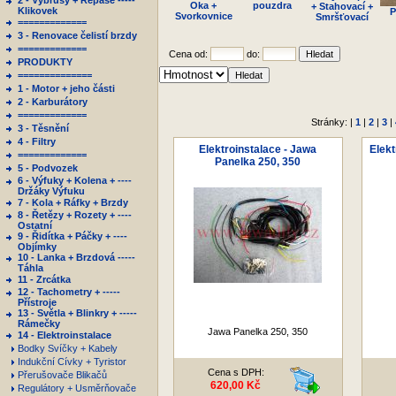
2 - Výbrusy + Repase -----
Oka +
pouzdra
+ Stahovací +
Klikovek
P
Svorkovnice
Smršťovací
=============
3 - Renovace čelistí brzdy
=============
Cena od:
do:
PRODUKTY
==============
1 - Motor + jeho části
2 - Karburátory
=============
Stránky: |
1
|
2
|
3
|
3 - Těsnění
4 - Filtry
Elektroinstalace - Jawa
Elekt
=============
Panelka 250, 350
5 - Podvozek
6 - Výfuky + Kolena + ----
Držáky Výfuku
7 - Kola + Ráfky + Brzdy
8 - Řetězy + Rozety + ----
Ostatní
9 - Řidítka + Páčky + ----
Objímky
10 - Lanka + Brzdová -----
Táhla
11 - Zrcátka
12 - Tachometry + -----
Přístroje
13 - Světla + Blinkry + -----
Rámečky
Jawa Panelka 250, 350
14 - Elektroinstalace
Bodky Svíčky + Kabely
Indukční Cívky + Tyristor
Cena s DPH:
Přerušovače Blikačů
620,00 Kč
Regulátory + Usměrňovače