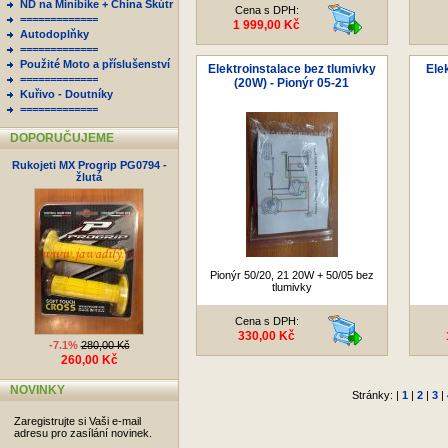
ND na Minibike + China Skútr
Cena s DPH:
=============
1 999,00 Kč
Autodoplňky
=============
Použité Moto a příslušenství
Elektroinstalace bez tlumivky
Ele
=============
(20W) - Pionýr 05-21
Kuřivo - Doutníky
=============
DOPORUČUJEME
Rukojeti MX Progrip PG0794 -
žlutá
Pionýr 50/20, 21 20W + 50/05 bez
tlumivky
Cena s DPH:
330,00 Kč
-7.1%
280,00 Kč
260,00 Kč
NOVINKY
Stránky: |
1
|
2
|
3
|
Zaregistrujte si Vaši e-mail
adresu pro zasílání novinek.