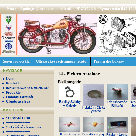
Motto: ,,Spokojený zákazník je náš cíl'' - PRODEJNA: Plynárenská 533/12, 
Servis motocyklů
Ultrazvukové odstranění nečistot
Partnerské Odkazy
NAVIGACE
14 - Elektroinstalace
Úvod
Podkategorie
Kontakt
INFORMACE O OBCHODU
Produkty
Platební terminál
Obratová sleva
Bodky Svíčky
Přerušovače
Re
+ Kabely
Blikačů
Us
Indukční Cívky
KATEGORIE
+ Tyristor
SERVISNÍ PRÁCE
=============
1 - Leštění vík motoru
=============
Konektory +
Pojistky + poj.
Pásky - Lepící