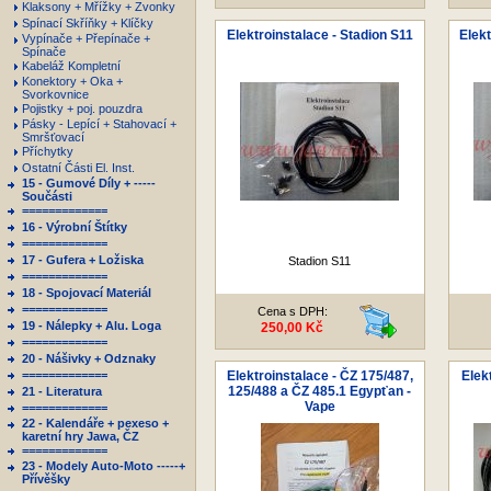
Klaksony + Mřížky + Zvonky
Spínací Skříňky + Klíčky
Elektroinstalace - Stadion S11
Elekt
Vypínače + Přepínače +
Spínače
Kabeláž Kompletní
Konektory + Oka +
Svorkovnice
Pojistky + poj. pouzdra
Pásky - Lepící + Stahovací +
Smršťovací
Příchytky
Ostatní Části El. Inst.
15 - Gumové Díly + -----
Součásti
=============
16 - Výrobní Štítky
=============
17 - Gufera + Ložiska
Stadion S11
=============
18 - Spojovací Materiál
=============
Cena s DPH:
19 - Nálepky + Alu. Loga
250,00 Kč
=============
20 - Nášivky + Odznaky
=============
Elektroinstalace - ČZ 175/487,
Elek
125/488 a ČZ 485.1 Egypťan -
21 - Literatura
Vape
=============
22 - Kalendáře + pexeso +
karetní hry Jawa, ČZ
=============
23 - Modely Auto-Moto -----+
Přívěšky