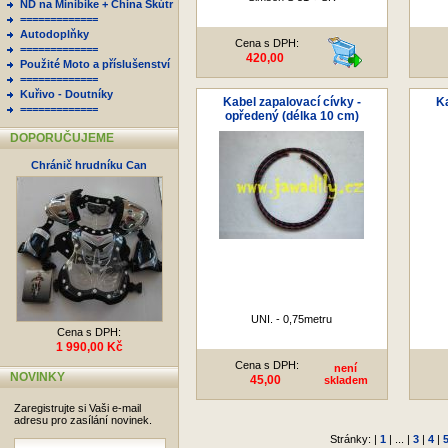
ND na Minibike + China Skútr
=============
Autodoplňky
Cena s DPH:
=============
420,00
Použité Moto a příslušenství
=============
Kuřivo - Doutníky
Kabel zapalovací cívky -
Ka
=============
opředený (délka 10 cm)
DOPORUČUJEME
Chránič hrudníku Can
UNI. - 0,75metru
Cena s DPH:
1 990,00 Kč
Cena s DPH:
není
NOVINKY
45,00
skladem
Zaregistrujte si Vaši e-mail
adresu pro zasílání novinek.
Stránky: |
1
| ... |
3
|
4
|