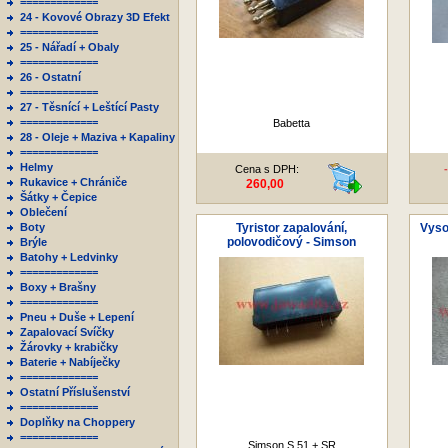
=============
24 - Kovové Obrazy 3D Efekt
=============
25 - Nářadí + Obaly
=============
26 - Ostatní
=============
27 - Těsnící + Leštící Pasty
=============
Babetta
28 - Oleje + Maziva + Kapaliny
=============
Helmy
Cena s DPH:
Rukavice + Chrániče
260,00
Šátky + Čepice
Oblečení
Boty
Tyristor zapalování,
Vyso
polovodičový - Simson
Brýle
Batohy + Ledvinky
=============
Boxy + Brašny
=============
Pneu + Duše + Lepení
Zapalovací Svíčky
Žárovky + krabičky
Baterie + Nabíječky
=============
Ostatní Příslušenství
=============
Doplňky na Choppery
=============
Simson S 51 + SR