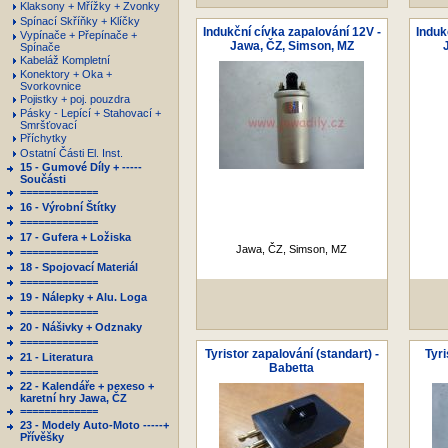
Klaksony + Mřížky + Zvonky
Spínací Skříňky + Klíčky
Indukční cívka zapalování 12V -
Induk
Vypínače + Přepínače +
Jawa, ČZ, Simson, MZ
Spínače
Kabeláž Kompletní
Konektory + Oka +
Svorkovnice
Pojistky + poj. pouzdra
Pásky - Lepící + Stahovací +
Smršťovací
Příchytky
Ostatní Části El. Inst.
15 - Gumové Díly + -----
Součásti
=============
16 - Výrobní Štítky
=============
17 - Gufera + Ložiska
Jawa, ČZ, Simson, MZ
=============
18 - Spojovací Materiál
=============
19 - Nálepky + Alu. Loga
=============
20 - Nášivky + Odznaky
=============
Tyristor zapalování (standart) -
Tyri
21 - Literatura
Babetta
=============
22 - Kalendáře + pexeso +
karetní hry Jawa, ČZ
=============
23 - Modely Auto-Moto -----+
Přívěšky