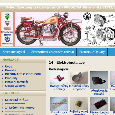
Motto: ,,Spokojený zákazník je náš cíl'' - PRODEJNA: Plynárenská 533/12, 
Servis motocyklů
Ultrazvukové odstranění nečistot
Partnerské Odkazy
NAVIGACE
14 - Elektroinstalace
Úvod
Podkategorie
Kontakt
INFORMACE O OBCHODU
Produkty
Platební terminál
Obratová sleva
Bodky Svíčky
Indukční Cívky
Re
+ Kabely
+ Tyristor
Us
Přerušovače
KATEGORIE
Blikačů
SERVISNÍ PRÁCE
=============
1 - Leštění vík motoru
=============
Pojistky + poj.
Konektory +
Pásky - Lepící
P
pouzdra