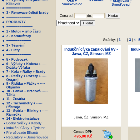
2 - Výbrusy + Repase -----
Oka +
+ Stahovací +
Klikovek
Svorkovnice
Smršťovací
=============
3 - Renovace čelistí brzdy
Cena od:
do:
=============
PRODUKTY
==============
1 - Motor + jeho části
2 - Karburátory
Stránky: |
1
| ... |
3
|
4
|
=============
3 - Těsnění
Indukční cívka zapalování 6V -
Induk
4 - Filtry
Jawa, ČZ, Simson, MZ
=============
5 - Podvozek
6 - Výfuky + Kolena + ----
Držáky Výfuku
7 - Kola + Ráfky + Brzdy
8 - Řetězy + Rozety + ----
Ostatní
9 - Řidítka + Páčky + ----
Objímky
10 - Lanka + Brzdová -----
Táhla
11 - Zrcátka
12 - Tachometry + -----
Přístroje
13 - Světla + Blinkry + -----
Rámečky
Jawa, ČZ, Simson, MZ
14 - Elektroinstalace
Bodky Svíčky + Kabely
Indukční Cívky + Tyristor
Cena s DPH:
Přerušovače Blikačů
495,00 Kč
Regulátory + Usměrňovače