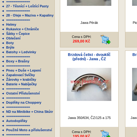
=============
27 - Těsnící + Leštící Pasty
=============
28 - Oleje + Maziva + Kapaliny
=============
Jawa Pérák
Pi
Helmy
Rukavice + Chrániče
Šátky + Čepice
Cena s DPH:
Oblečení
269,00 Kč
Boty
Brýle
Batohy + Ledvinky
Brzdová čelist - dvouklíč
Br
=============
(přední) - Jawa , ČZ
Boxy + Brašny
=============
Pneu + Duše + Lepení
Zapalovací Svíčky
Žárovky + krabičky
Baterie + Nabíječky
=============
Ostatní Příslušenství
=============
Doplňky na Choppery
=============
ND na Minibike + China Skútr
=============
Jawa 350/634, ČZ/125 a 175
Jaw
Autodoplňky
=============
Použité Moto a příslušenství
Cena s DPH:
=============
195,00 Kč