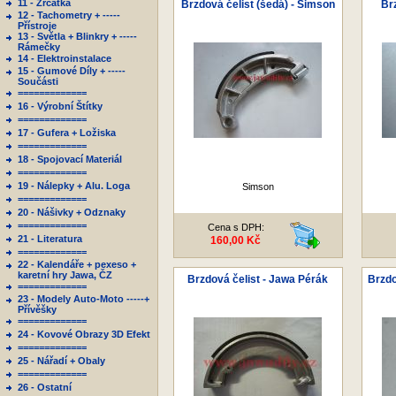
11 - Zrcátka
Brzdová čelist (šedá) - Simson
Brz
12 - Tachometry + -----
Přístroje
13 - Světla + Blinkry + -----
Rámečky
14 - Elektroinstalace
15 - Gumové Díly + -----
Součásti
=============
16 - Výrobní Štítky
=============
17 - Gufera + Ložiska
=============
18 - Spojovací Materiál
=============
19 - Nálepky + Alu. Loga
Simson
=============
20 - Nášivky + Odznaky
=============
Cena s DPH:
21 - Literatura
160,00 Kč
=============
22 - Kalendáře + pexeso +
karetní hry Jawa, ČZ
Brzdová čelist - Jawa Pérák
Brzdo
=============
23 - Modely Auto-Moto -----+
Přívěšky
=============
24 - Kovové Obrazy 3D Efekt
=============
25 - Nářadí + Obaly
=============
26 - Ostatní