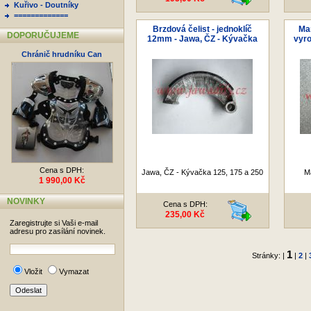
Kuřivo - Doutníky
=============
Brzdová čelist - jednoklíč
Ma
DOPORUČUJEME
12mm - Jawa, ČZ - Kývačka
vyro
Chránič hrudníku Can
Cena s DPH:
Jawa, ČZ - Kývačka 125, 175 a 250
M
1 990,00 Kč
NOVINKY
Cena s DPH:
235,00 Kč
Zaregistrujte si Vaši e-mail
adresu pro zasílání novinek.
1
Stránky: |
|
2
|
Vložit
Vymazat