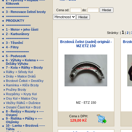
2 - Výbrusy + Repase -----
Klikovek
=============
Cena od:
do:
3 - Renovace čelistí brzdy
=============
PRODUKTY
==============
1 - Motor + jeho části
1
Stránky: |
|
2
|
2 - Karburátory
=============
Brzdová čelist (zadní) originál -
Brzdo
3 - Těsnění
MZ ETZ 150
4 - Filtry
=============
5 - Podvozek
6 - Výfuky + Kolena + ----
Držáky Výfuku
7 - Kola + Ráfky + Brzdy
Ráfky + Středy Kol
Dráty + Matice Drátů
Brzdové Čelisti + Destičky
Ramínka + Klíče Brzdy
Pružiny Brzdy
Rozpěrky + Kryty Kol
Osy Kol + Matice Osy
MZ - ETZ 150
Vložky Ráfků + Dušnice
Ostatní Části Kol + Brzd
8 - Řetězy + Rozety + ----
Ostatní
Cena s DPH:
9 - Řidítka + Páčky + ----
129,00 Kč
Objímky
10 - Lanka + Brzdová -----
Táhla