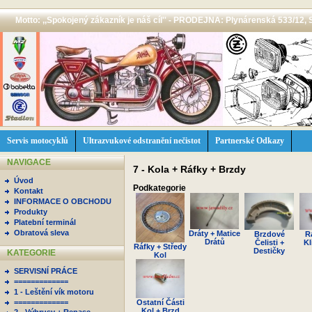
Motto: ,,Spokojený zákazník je náš cíl'' - PRODEJNA: Plynárenská 533/12, 
Servis motocyklů
Ultrazvukové odstranění nečistot
Partnerské Odkazy
NAVIGACE
7 - Kola + Ráfky + Brzdy
Úvod
Podkategorie
Kontakt
INFORMACE O OBCHODU
Produkty
Platební terminál
Obratová sleva
Dráty + Matice
Brzdové
R
Drátů
Čelisti +
Kl
Ráfky + Středy
Destičky
KATEGORIE
Kol
SERVISNÍ PRÁCE
=============
1 - Leštění vík motoru
=============
Ostatní Části
Kol + Brzd