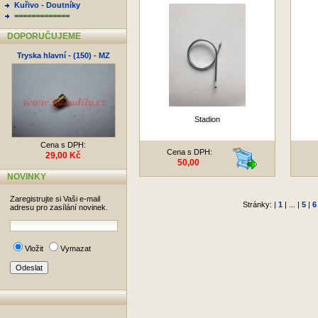
Kuřivo - Doutníky
=============
DOPORUČUJEME
Tryska hlavní - (150) - MZ
Stadion
Cena s DPH:
Cena s DPH:
29,00 Kč
50,00
NOVINKY
Zaregistrujte si Vaši e-mail
Stránky: |
1
| ... |
5
|
6
adresu pro zasílání novinek.
Vložit
Vymazat