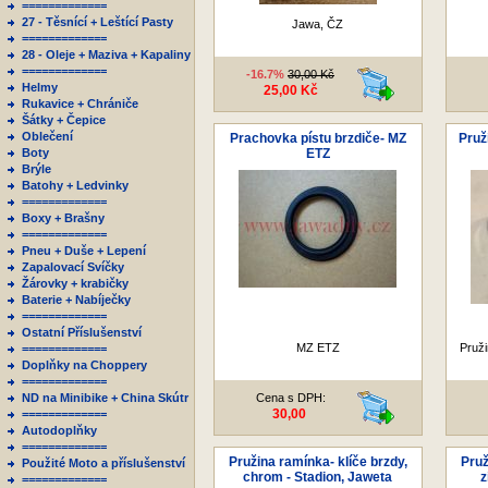
=============
27 - Těsnící + Leštící Pasty
Jawa, ČZ
=============
28 - Oleje + Maziva + Kapaliny
=============
-16.7%
30,00 Kč
Helmy
25,00 Kč
Rukavice + Chrániče
Šátky + Čepice
Oblečení
Prachovka pístu brzdiče- MZ
Pruž
Boty
ETZ
Brýle
Batohy + Ledvinky
=============
Boxy + Brašny
=============
Pneu + Duše + Lepení
Zapalovací Svíčky
Žárovky + krabičky
Baterie + Nabíječky
=============
Ostatní Příslušenství
MZ ETZ
Pruži
=============
Doplňky na Choppery
=============
ND na Minibike + China Skútr
Cena s DPH:
30,00
=============
Autodoplňky
=============
Pružina ramínka- klíče brzdy,
Pruž
Použité Moto a příslušenství
chrom - Stadion, Jaweta
z
=============