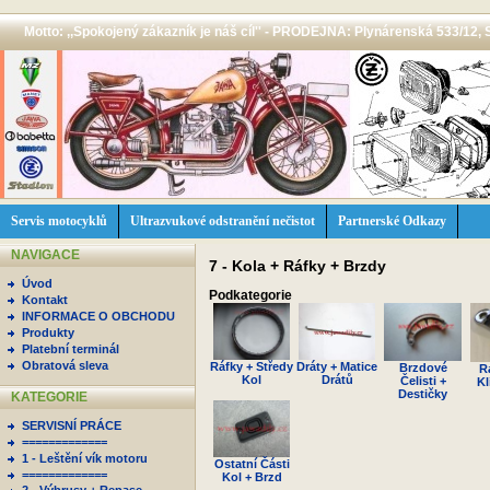
Motto: ,,Spokojený zákazník je náš cíl'' - PRODEJNA: Plynárenská 533/12, 
Servis motocyklů
Ultrazvukové odstranění nečistot
Partnerské Odkazy
NAVIGACE
7 - Kola + Ráfky + Brzdy
Úvod
Podkategorie
Kontakt
INFORMACE O OBCHODU
Produkty
Platební terminál
Obratová sleva
Ráfky + Středy
Dráty + Matice
Brzdové
R
Kol
Drátů
Čelisti +
Kl
Destičky
KATEGORIE
SERVISNÍ PRÁCE
=============
1 - Leštění vík motoru
Ostatní Části
=============
Kol + Brzd