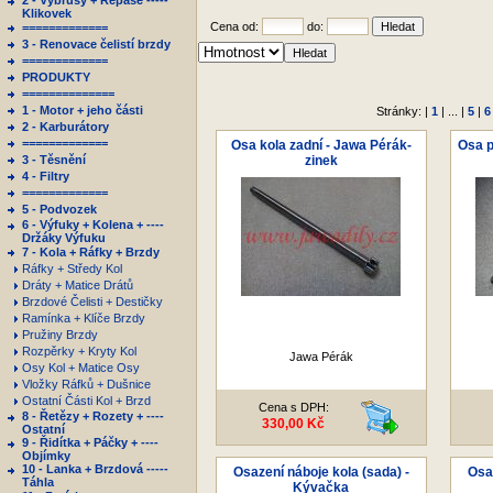
2 - Výbrusy + Repase -----
Klikovek
Cena od:
do:
=============
3 - Renovace čelistí brzdy
=============
PRODUKTY
==============
1 - Motor + jeho části
Stránky: |
1
| ... |
5
|
6
2 - Karburátory
=============
Osa kola zadní - Jawa Pérák-
Osa p
3 - Těsnění
zinek
4 - Filtry
=============
5 - Podvozek
6 - Výfuky + Kolena + ----
Držáky Výfuku
7 - Kola + Ráfky + Brzdy
Ráfky + Středy Kol
Dráty + Matice Drátů
Brzdové Čelisti + Destičky
Ramínka + Klíče Brzdy
Pružiny Brzdy
Rozpěrky + Kryty Kol
Jawa Pérák
Osy Kol + Matice Osy
Vložky Ráfků + Dušnice
Ostatní Části Kol + Brzd
Cena s DPH:
8 - Řetězy + Rozety + ----
330,00 Kč
Ostatní
9 - Řidítka + Páčky + ----
Objímky
10 - Lanka + Brzdová -----
Osazení náboje kola (sada) -
Osaz
Táhla
Kývačka