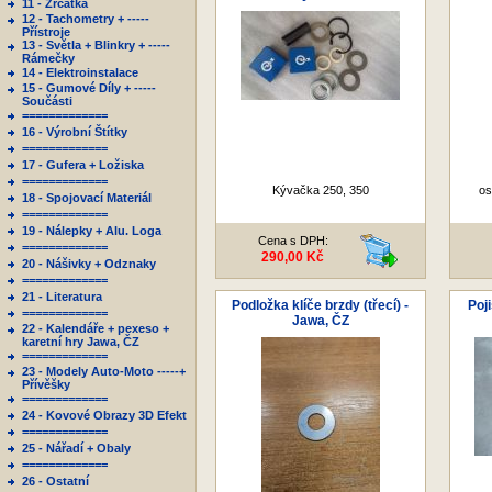
11 - Zrcátka
12 - Tachometry + -----
Přístroje
13 - Světla + Blinkry + -----
Rámečky
14 - Elektroinstalace
15 - Gumové Díly + -----
Součásti
=============
16 - Výrobní Štítky
=============
17 - Gufera + Ložiska
=============
Kývačka 250, 350
os
18 - Spojovací Materiál
=============
19 - Nálepky + Alu. Loga
Cena s DPH:
=============
290,00 Kč
20 - Nášivky + Odznaky
=============
21 - Literatura
Podložka klíče brzdy (třecí) -
Poj
=============
Jawa, ČZ
22 - Kalendáře + pexeso +
karetní hry Jawa, ČZ
=============
23 - Modely Auto-Moto -----+
Přívěšky
=============
24 - Kovové Obrazy 3D Efekt
=============
25 - Nářadí + Obaly
=============
26 - Ostatní