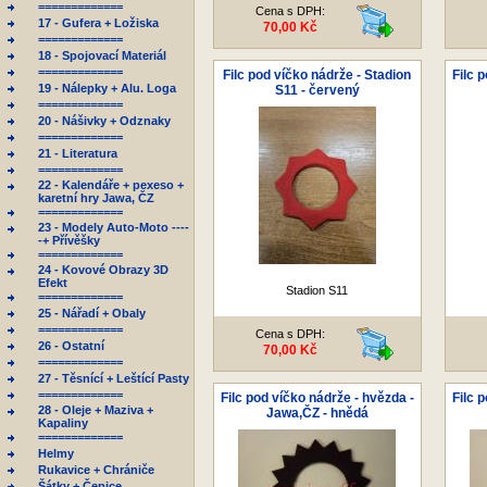
=============
Cena s DPH:
17 - Gufera + Ložiska
70,00 Kč
=============
18 - Spojovací Materiál
=============
Filc pod víčko nádrže - Stadion
Filc 
19 - Nálepky + Alu. Loga
S11 - červený
=============
20 - Nášivky + Odznaky
=============
21 - Literatura
=============
22 - Kalendáře + pexeso +
karetní hry Jawa, ČZ
=============
23 - Modely Auto-Moto ----
-+ Přívěšky
=============
24 - Kovové Obrazy 3D
Efekt
Stadion S11
=============
25 - Nářadí + Obaly
=============
Cena s DPH:
26 - Ostatní
70,00 Kč
=============
27 - Těsnící + Leštící Pasty
=============
Filc pod víčko nádrže - hvězda -
Filc 
28 - Oleje + Maziva +
Jawa,ČZ - hnědá
Kapaliny
=============
Helmy
Rukavice + Chrániče
Šátky + Čepice