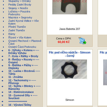
Stupačky + Držáky
Pedály Zadní Brzdy
Stojany + Nosiče
Ložiska + Pouzdra
Podvozku
Maznice + Segrovky
Zadní Kyvná Vidlice + Vše
Kolem
Přední Tlumiče
Jawa Babetta 207
Zadní Tlumiče
Rámy
Řízení + Vše Kolem
Cena s DPH:
Ostatní Plechové + Plastové
60,00 Kč
Části
Ostatní Části Podvozku
6 - Výfuky + Kolena + ----
Filc pod víčko nádrže - Simson
Filc 
Držáky Výfuku
- černý
7 - Kola + Ráfky + Brzdy
8 - Řetězy + Rozety + ----
Ostatní
9 - Řidítka + Páčky + ----
Objímky
10 - Lanka + Brzdová -----
Táhla
11 - Zrcátka
12 - Tachometry + -----
Přístroje
13 - Světla + Blinkry + -----
Rámečky
14 - Elektroinstalace
15 - Gumové Díly + -----
Součásti
Simson
=============
16 - Výrobní Štítky