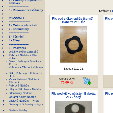
2 - Výbrusy + Repase -----
Klikovek
=============
3 - Renovace čelistí brzdy
Stránky: |
=============
PRODUKTY
Filc pod víčko nádrže (černý) -
Filc 
==============
Babetta 210, ČZ
1 - Motor + jeho části
2 - Karburátory
=============
3 - Těsnění
4 - Filtry
=============
5 - Podvozek
Držáky Světel a Blikačů
Palivové Nádrže + Vše
Kolem
Benz. Hadičky + Sponky +
Rozdv.
Kohouty + Těsnění Kohoutu
Babetta 210, ČZ
Sítka Palivových Kohoutů +
Hrdla
Cena s DPH:
Víčka Palivové Nádrže +
Těsnění
70,00 Kč
Palivové Nádrže
Lišty + Nákolenice Nádrže
Silentbloky Nádrže
Filc pod víčko nádrže - Babetta
Filc 
Ostatní Kolem Nádrže
207 - šedý
Olejové Nádržky + Hrdla
Blatníky + Schránky + Kryty
Sedla + Potahy