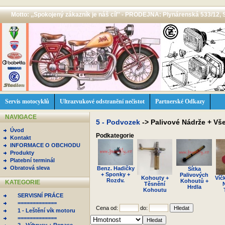
Motto: ,,Spokojený zákazník je náš cíl'' - PRODEJNA: Plynárenská 533/12, 
Servis motocyklů
Ultrazvukové odstranění nečistot
Partnerské Odkazy
NAVIGACE
5 - Podvozek
->
Palivové Nádrže + Vš
Úvod
Podkategorie
Kontakt
INFORMACE O OBCHODU
Produkty
Platební terminál
Obratová sleva
Benz. Hadičky
Sítka
+ Sponky +
Palivových
Kohouty +
Víč
Rozdv.
Kohoutů +
KATEGORIE
Těsnění
Hrdla
Kohoutu
SERVISNÍ PRÁCE
=============
Cena od:
do:
1 - Leštění vík motoru
=============