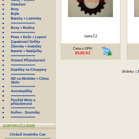
Oblečení
Boty
Brýle
Batohy + Ledvinky
=============
Boxy + Brašny
=============
Jawa,ČZ
Pneu + Duše + Lepení
Zapalovací Svíčky
Žárovky + krabičky
Cena s DPH:
Baterie + Nabíječky
85,00 Kč
=============
Ostatní Příslušenství
=============
Doplňky na Choppery
Stránky: |
=============
ND na Minibike + China
Skútr
=============
Autodoplňky
=============
Použité Moto a
příslušenství
=============
Kuřivo - Doutníky
=============
DOPORUČUJEME
Chránič hrudníku Can