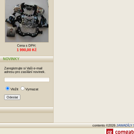
Cena s DPH:
1 990,00 Kč
NOVINKY
Zaregistrujte si Vaši e-mail
adresu pro zasílání novinek.
Vložit
Vymazat
contents ©2026
JAWADÍLY S