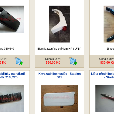
wa 350/640
Blatník zadní se světlem HP ( UNI )
Simso
 DPH:
Cena s DPH:
Cena s DP
0 Kč
550,00 Kč
830,00 K
skříňky na nářadí -
Kryt zadního nosiče - Stadion
Lišta předního b
tta 210, 225
S11
- Stad