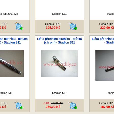
ta typ 210, 225
Stadion S11
Stadi
 DPH:
Cena s DPH:
Cena s DP
0 Kč
195,00 Kč
220,00 K
ho blatníku - dlouhá
Lišta předního blatníku - krátká
Lišta předního 
) - Stadion S11
(chrom) - Stadion S11
- Stad
tadion S11
Stadion S11
Stadi
 DPH:
-0.8%
262,00 Kč
Cena s DP
0 Kč
260,00 Kč
187,00 K