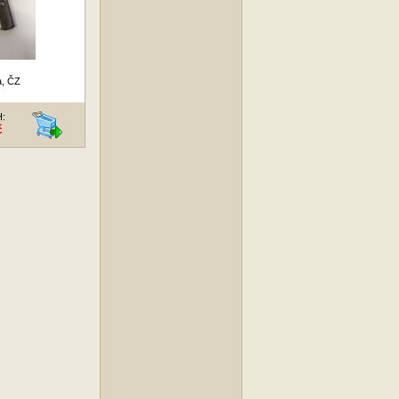
, ČZ
H:
č