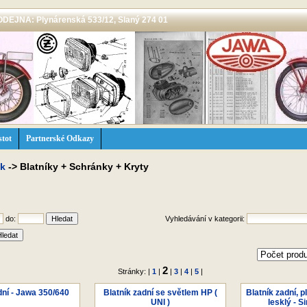
 PRODEJNA: Plynárenská 533/12, Slaný 274 01
stot
Partnerské Odkazy
ek
->
Blatníky + Schránky + Kryty
do:
Vyhledávání v kategorii:
2
Stránky: |
1
|
|
3
|
4
|
5
|
dní - Jawa 350/640
Blatník zadní se světlem HP (
Blatník zadní, p
UNI )
lesklý - 