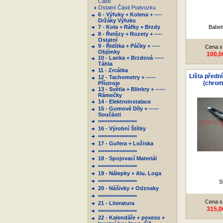
Části
Ostatní Části Podvozku
6 - Výfuky + Kolena + ----
Držáky Výfuku
7 - Kola + Ráfky + Brzdy
Babet
8 - Řetězy + Rozety + ----
Ostatní
9 - Řidítka + Páčky + ----
Cena s
Objímky
100,0
10 - Lanka + Brzdová -----
Táhla
11 - Zrcátka
Lišta přední
12 - Tachometry + -----
(chrom
Přístroje
13 - Světla + Blinkry + -----
Rámečky
14 - Elektroinstalace
15 - Gumové Díly + -----
Součásti
=============
16 - Výrobní Štítky
=============
17 - Gufera + Ložiska
=============
18 - Spojovací Materiál
=============
19 - Nálepky + Alu. Loga
=============
S
20 - Nášivky + Odznaky
=============
Cena s
21 - Literatura
315,0
=============
22 - Kalendáře + pexeso +