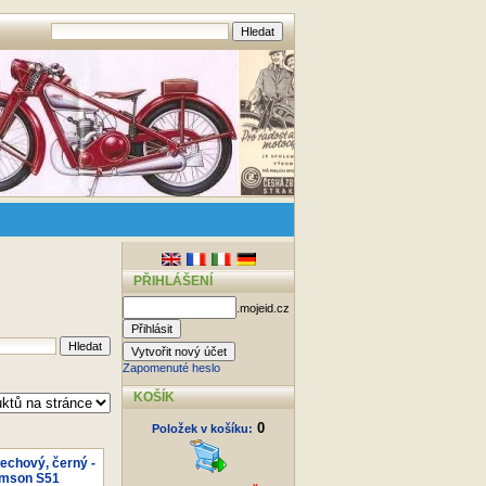
PŘIHLÁŠENÍ
.mojeid.cz
Zapomenuté heslo
KOŠÍK
0
Položek v košíku:
lechový, černý -
Simson S51