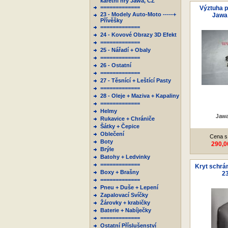
karetní hry Jawa, ČZ
=============
Výztuha p
23 - Modely Auto-Moto -----+
Jawa
Přívěšky
=============
24 - Kovové Obrazy 3D Efekt
=============
25 - Nářadí + Obaly
=============
26 - Ostatní
=============
27 - Těsnící + Leštící Pasty
=============
28 - Oleje + Maziva + Kapaliny
=============
Helmy
Jawa
Rukavice + Chrániče
Šátky + Čepice
Oblečení
Cena s
Boty
290,0
Brýle
Batohy + Ledvinky
=============
Kryt schrán
Boxy + Brašny
2
=============
Pneu + Duše + Lepení
Zapalovací Svíčky
Žárovky + krabičky
Baterie + Nabíječky
=============
Ostatní Příslušenství