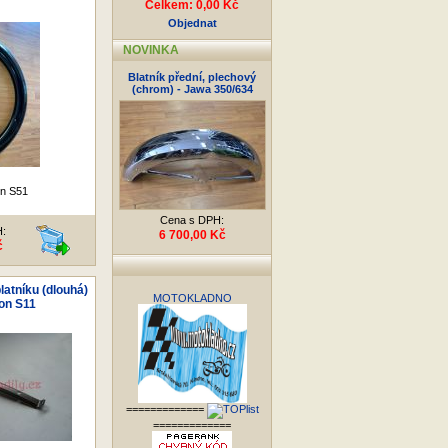
Celkem: 0,00 Kč
Objednat
NOVINKA
Blatník přední, plechový
(chrom) - Jawa 350/634
n S51
Cena s DPH:
H:
6 700,00 Kč
č
latníku (dlouhá)
MOTOKLADNO
ion S11
=============
=============