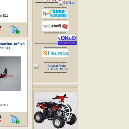
=============
=============
on S11
=============
H:
č
=============
=============
blatníku- krátka
=============
ion S11
=============
=============
on S11
H:
č