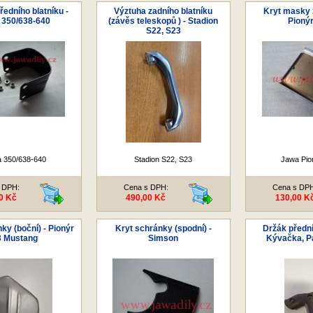
ředního blatníku -
Výztuha zadního blatníku
Kryt masky 
 350/638-640
(závěs teleskopů ) - Stadion
Pionýr
S22, S23
 350/638-640
Stadion S22, S23
Jawa Pio
 DPH:
Cena s DPH:
Cena s DP
0 Kč
490,00 Kč
130,00 K
ky (boční) - Pionýr
Kryt schránky (spodní) -
Držák přední
3 Mustang
Simson
Kývačka, Pa