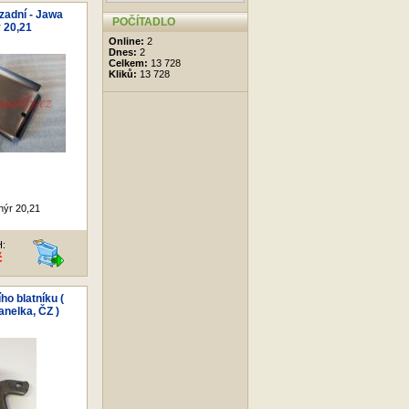
zadní - Jawa
POČÍTADLO
 20,21
Online:
2
Dnes:
2
Celkem:
13 728
Kliků:
13 728
nýr 20,21
H:
č
ho blatníku (
nelka, ČZ )