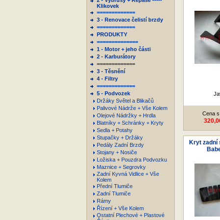
2 - Výbrusy + Repase -----
Klikovek
=============
3 - Renovace čelistí brzdy
=============
PRODUKTY
==============
1 - Motor + jeho části
2 - Karburátory
=============
3 - Těsnění
4 - Filtry
=============
5 - Podvozek
Ja
Držáky Světel a Blikačů
Palivové Nádrže + Vše Kolem
Cena s
Olejové Nádržky + Hrdla
320,0
Blatníky + Schránky + Kryty
Sedla + Potahy
Stupačky + Držáky
Kryt zadní 
Pedály Zadní Brzdy
Babe
Stojany + Nosiče
Ložiska + Pouzdra Podvozku
Maznice + Segrovky
Zadní Kyvná Vidlice + Vše
Kolem
Přední Tlumiče
Zadní Tlumiče
Rámy
Řízení + Vše Kolem
Ostatní Plechové + Plastové