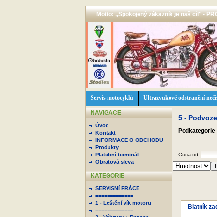
Motto: ,,Spokojený zákazník je náš cíl'' -
Servis motocyklů
Ultrazvukové odstranění neči
NAVIGACE
5 - Podvoz
Úvod
Podkategorie
Kontakt
INFORMACE O OBCHODU
Produkty
Platební terminál
Cena od:
Obratová sleva
KATEGORIE
SERVISNÍ PRÁCE
=============
1 - Leštění vík motoru
Blatník za
=============