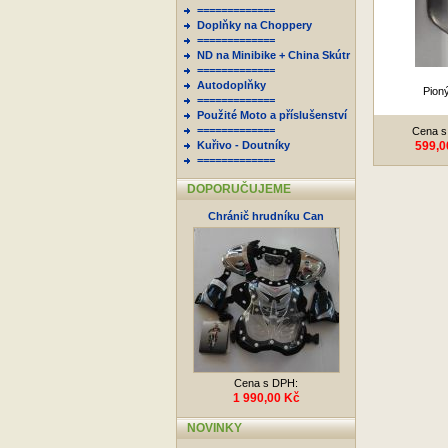
=============
Doplňky na Choppery
=============
ND na Minibike + China Skútr
=============
Autodoplňky
Pion
=============
Použité Moto a příslušenství
=============
Cena s
Kuřivo - Doutníky
599,0
=============
DOPORUČUJEME
Chránič hrudníku Can
Cena s DPH:
1 990,00 Kč
NOVINKY