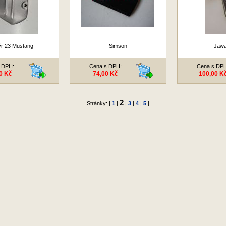
ýr 23 Mustang
Simson
Jawa
 DPH:
Cena s DPH:
Cena s DP
0 Kč
74,00 Kč
100,00 K
2
Stránky: |
1
|
|
3
|
4
|
5
|