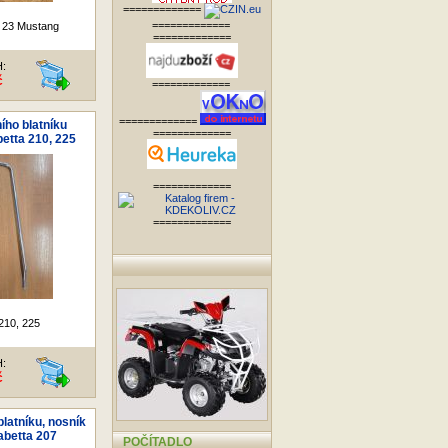
=============
=============
 23 Mustang
=============
H:
č
=============
=============
ího blatníku
=============
betta 210, 225
=============
=============
210, 225
H:
č
latníku, nosník
abetta 207
POČÍTADLO