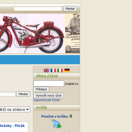
PŘIHLÁŠENÍ
.mojeid.cz
Zapomenuté heslo
KOŠÍK
0
Položek v košíku:
hránky - Pérák