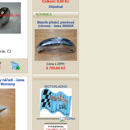
Celkem: 0,00 Kč
Objednat
NOVINKA
Blatník přední, plechový
(chrom) - Jawa 350/634
rák, ČZ
H:
Cena s DPH:
č
6 700,00 Kč
 nářadí - Jawa
3 Mustang
MOTOKLADNO
=============
=============