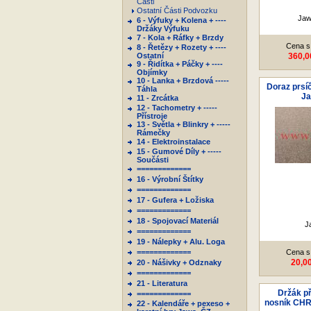
Části
Ostatní Části Podvozku
Jaw
6 - Výfuky + Kolena + ----
Držáky Výfuku
7 - Kola + Ráfky + Brzdy
Cena s
8 - Řetězy + Rozety + ----
Ostatní
360,0
9 - Řidítka + Páčky + ----
Objímky
10 - Lanka + Brzdová -----
Doraz prsíč
Táhla
Ja
11 - Zrcátka
12 - Tachometry + -----
Přístroje
13 - Světla + Blinkry + -----
Rámečky
14 - Elektroinstalace
15 - Gumové Díly + -----
Součásti
=============
16 - Výrobní Štítky
=============
17 - Gufera + Ložiska
=============
18 - Spojovací Materiál
J
=============
19 - Nálepky + Alu. Loga
=============
Cena s
20,0
20 - Nášivky + Odznaky
=============
21 - Literatura
Držák př
=============
nosník CHR
22 - Kalendáře + pexeso +