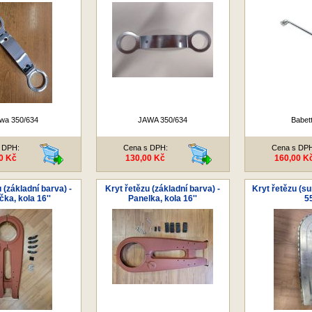
wa 350/634
JAWA 350/634
Babet
 DPH:
Cena s DPH:
Cena s DP
0 Kč
130,00 Kč
160,00 K
 (základní barva) -
Kryt řetězu (základní barva) -
Kryt řetězu (su
ka, kola 16''
Panelka, kola 16''
5