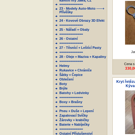
karetní hry Jawa, ČZ
=============
23 - Modely Auto-Moto -----+
Přívěšky
=============
24 - Kovové Obrazy 3D Efekt
=============
25 - Nářadí + Obaly
=============
26 - Ostatní
=============
27 - Těsnící + Leštící Pasty
Ja
=============
28 - Oleje + Maziva + Kapaliny
=============
Cena s
Helmy
330,0
Rukavice + Chrániče
Šátky + Čepice
Oblečení
Kryt řetězu
Boty
Kývač
Brýle
Batohy + Ledvinky
=============
Boxy + Brašny
=============
Pneu + Duše + Lepení
Zapalovací Svíčky
Žárovky + krabičky
Baterie + Nabíječky
=============
Ostatní Příslušenství