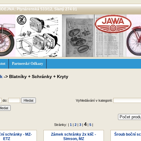
 PRODEJNA: Plynárenská 533/12, Slaný 274 01
stot
Partnerské Odkazy
ek
->
Blatníky + Schránky + Kryty
do:
Vyhledávání v kategorii:
4
Stránky: |
1
|
2
|
3
|
|
5
|
ní schránky - MZ-
Zámek schránky 2x klíč -
Šroub boční sc
ETZ
Simson, MZ