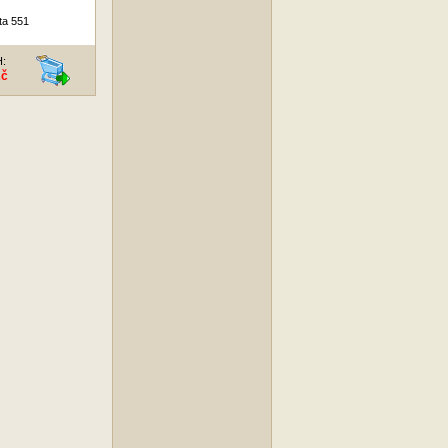
ta 551
H:
Kč