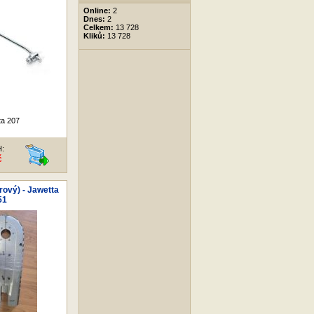
Online:
2
Dnes:
2
Celkem:
13 728
Kliků:
13 728
ta 207
H:
č
rový) - Jawetta
51