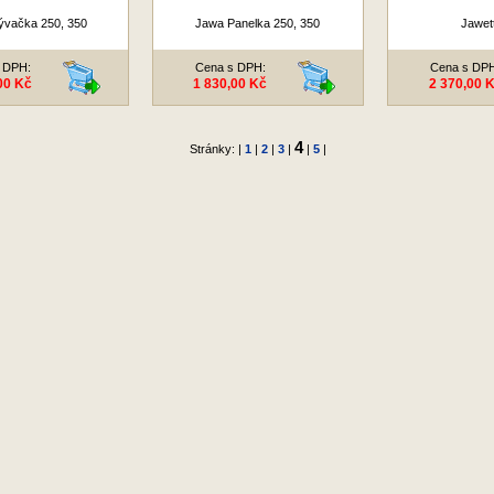
ývačka 250, 350
Jawa Panelka 250, 350
Jawet
 DPH:
Cena s DPH:
Cena s DP
00 Kč
1 830,00 Kč
2 370,00 
4
Stránky: |
1
|
2
|
3
|
|
5
|