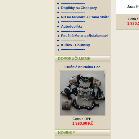
=============
Jawa K
Doplňky na Choppery
=============
ND na Minibike + China Skútr
Cena s
=============
1 830,
Autodoplňky
=============
Použité Moto a příslušenství
=============
Kuřivo - Doutníky
=============
DOPORUČUJEME
Chránič hrudníku Can
Cena s DPH:
1 990,00 Kč
NOVINKY