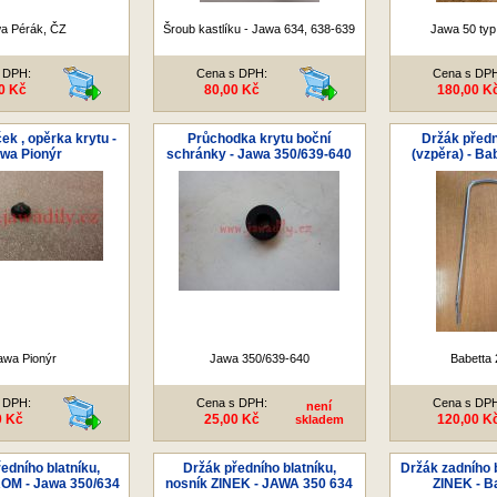
a Pérák, ČZ
Šroub kastlíku - Jawa 634, 638-639
Jawa 50 typ
 DPH:
Cena s DPH:
Cena s DP
0 Kč
80,00 Kč
180,00 K
ek , opěrka krytu -
Průchodka krytu boční
Držák předn
wa Pionýr
schránky - Jawa 350/639-640
(vzpěra) - Ba
awa Pionýr
Jawa 350/639-640
Babetta 
 DPH:
Cena s DPH:
Cena s DP
není
0 Kč
25,00 Kč
120,00 K
skladem
edního blatníku,
Držák předního blatníku,
Držák zadního b
OM - Jawa 350/634
nosník ZINEK - JAWA 350 634
ZINEK - B