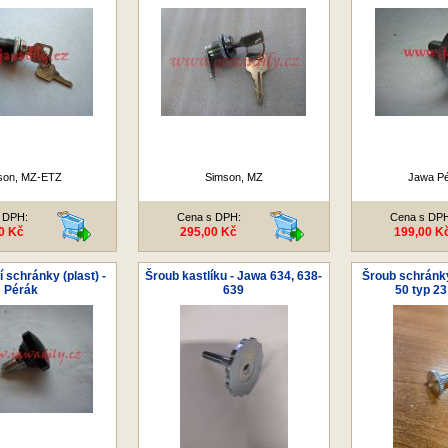
son, MZ-ETZ
Simson, MZ
Jawa Pé
 DPH:
Cena s DPH:
Cena s DP
0 Kč
295,00 Kč
199,00 K
 schránky (plast) -
Šroub kastlíku - Jawa 634, 638-
Šroub schránky
Pérák
639
50 typ 2