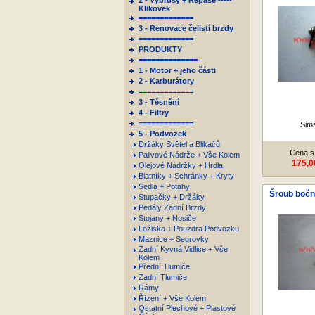
2 - Výbrusy + Repase -----
Klikovek
=============
3 - Renovace čelistí brzdy
=============
PRODUKTY
==============
1 - Motor + jeho části
2 - Karburátory
=============
3 - Těsnění
4 - Filtry
=============
Sim
5 - Podvozek
Držáky Světel a Blikačů
Cena s
Palivové Nádrže + Vše Kolem
175,0
Olejové Nádržky + Hrdla
Blatníky + Schránky + Kryty
Sedla + Potahy
Šroub boční
Stupačky + Držáky
Pedály Zadní Brzdy
Stojany + Nosiče
Ložiska + Pouzdra Podvozku
Maznice + Segrovky
Zadní Kyvná Vidlice + Vše
Kolem
Přední Tlumiče
Zadní Tlumiče
Rámy
Řízení + Vše Kolem
Ostatní Plechové + Plastové