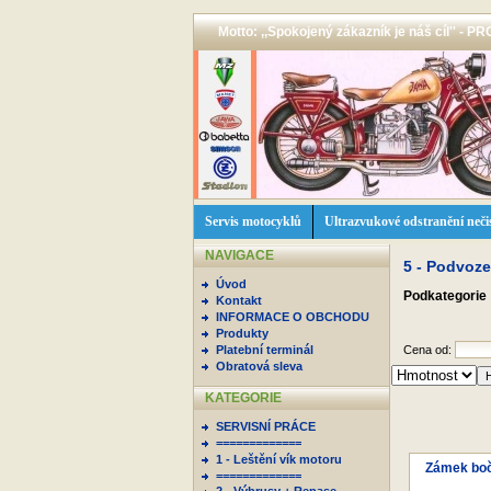
Motto: ,,Spokojený zákazník je náš cíl'' -
Servis motocyklů
Ultrazvukové odstranění neči
NAVIGACE
5 - Podvoz
Úvod
Podkategorie
Kontakt
INFORMACE O OBCHODU
Produkty
Platební terminál
Cena od:
Obratová sleva
KATEGORIE
SERVISNÍ PRÁCE
=============
1 - Leštění vík motoru
Zámek boč
=============