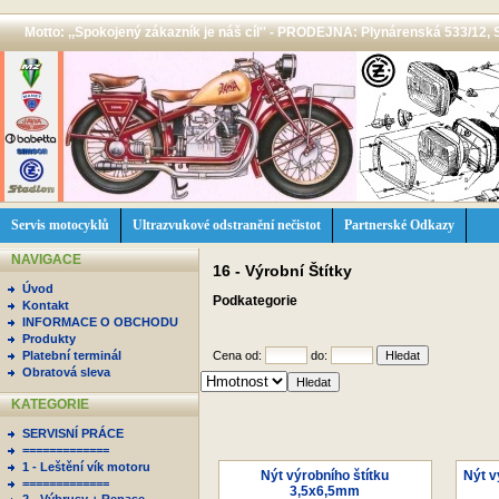
Motto: ,,Spokojený zákazník je náš cíl'' - PRODEJNA: Plynárenská 533/12, 
Servis motocyklů
Ultrazvukové odstranění nečistot
Partnerské Odkazy
NAVIGACE
16 - Výrobní Štítky
Úvod
Podkategorie
Kontakt
INFORMACE O OBCHODU
Produkty
Platební terminál
Cena od:
do:
Obratová sleva
KATEGORIE
SERVISNÍ PRÁCE
=============
1 - Leštění vík motoru
Nýt výrobního štítku
Nýt v
=============
3,5x6,5mm