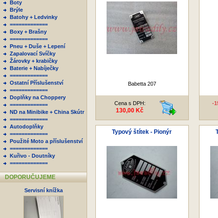
Boty
Brýle
Batohy + Ledvinky
=============
Boxy + Brašny
=============
Pneu + Duše + Lepení
Zapalovací Svíčky
Žárovky + krabičky
Baterie + Nabíječky
=============
Ostatní Příslušenství
Babetta 207
=============
Doplňky na Choppery
Cena s DPH:
-
=============
130,00 Kč
ND na Minibike + China Skútr
=============
Autodoplňky
Typový štítek - Pionýr
=============
Použité Moto a příslušenství
=============
Kuřivo - Doutníky
=============
DOPORUČUJEME
Servisní knížka