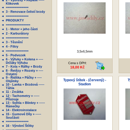
2 - Výbrusy + Repase -----
Klikovek
=============
3 - Renovace čelistí brzdy
=============
PRODUKTY
==============
1 - Motor + jeho části
2 - Karburátory
=============
3 - Těsnění
4 - Filtry
=============
3,5x6,5mm
5 - Podvozek
6 - Výfuky + Kolena + ----
Držáky Výfuku
Cena s DPH:
7 - Kola + Ráfky + Brzdy
18,00 Kč
8 - Řetězy + Rozety + ----
Ostatní
9 - Řidítka + Páčky + ----
Typový štítek - (červený) -
T
Objímky
Stadion
10 - Lanka + Brzdová -----
Táhla
11 - Zrcátka
12 - Tachometry + -----
Přístroje
13 - Světla + Blinkry + -----
Rámečky
14 - Elektroinstalace
15 - Gumové Díly + -----
Součásti
=============
16 - Výrobní Štítky