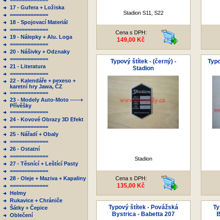
=============
17 - Gufera + Ložiska
Stadion S11, S22
=============
18 - Spojovací Materiál
=============
Cena s DPH:
19 - Nálepky + Alu. Loga
149,00 Kč
=============
20 - Nášivky + Odznaky
=============
Typový štítek - (černý) -
Typo
21 - Literatura
Stadion
=============
22 - Kalendáře + pexeso +
karetní hry Jawa, ČZ
=============
23 - Modely Auto-Moto -----+
Přívěšky
=============
24 - Kovové Obrazy 3D Efekt
=============
25 - Nářadí + Obaly
=============
26 - Ostatní
=============
Stadion
27 - Těsnící + Leštící Pasty
=============
28 - Oleje + Maziva + Kapaliny
Cena s DPH:
135,00 Kč
=============
Helmy
Rukavice + Chrániče
Typový štítek - Povážská
Ty
Šátky + Čepice
Bystrica - Babetta 207
B
Oblečení