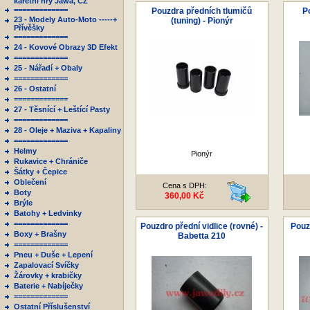
karetní hry Jawa, ČZ
=============
Pouzdra předních tlumičů
Po
23 - Modely Auto-Moto -----+
(tuning) - Pionýr
Přívěšky
=============
24 - Kovové Obrazy 3D Efekt
=============
25 - Nářadí + Obaly
=============
26 - Ostatní
=============
27 - Těsnící + Leštící Pasty
=============
28 - Oleje + Maziva + Kapaliny
=============
Helmy
Pionýr
Rukavice + Chrániče
Šátky + Čepice
Oblečení
Cena s DPH:
Boty
360,00 Kč
Brýle
Batohy + Ledvinky
=============
Pouzdro přední vidlice (rovné) -
Pouz
Boxy + Brašny
Babetta 210
=============
Pneu + Duše + Lepení
Zapalovací Svíčky
Žárovky + krabičky
Baterie + Nabíječky
=============
Ostatní Příslušenství