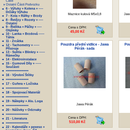
Části
Ostatní Části Podvozku
6 - Výfuky + Kolena + ----
Držáky Výfuku
Maznice kulová M5x0,8
Jaw
7 - Kola + Ráfky + Brzdy
8 - Řetězy + Rozety + ----
Ostatní
9 - Řidítka + Páčky + ----
Cena s DPH:
Objímky
45,00 Kč
10 - Lanka + Brzdová -----
Táhla
11 - Zrcátka
Pouzdra přední vidlice - Jawa
Pou
12 - Tachometry + -----
Pérák- sada
Přístroje
13 - Světla + Blinkry + -----
Rámečky
14 - Elektroinstalace
15 - Gumové Díly + -----
Součásti
=============
16 - Výrobní Štítky
=============
17 - Gufera + Ložiska
=============
18 - Spojovací Materiál
=============
19 - Nálepky + Alu. Loga
Jawa Pérák
=============
20 - Nášivky + Odznaky
=============
Cena s DPH:
21 - Literatura
510,00 Kč
=============
22 - Kalendáře + pexeso +