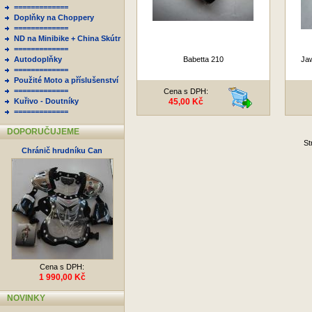
=============
Doplňky na Choppery
=============
ND na Minibike + China Skútr
=============
Autodoplňky
Babetta 210
Ja
=============
Použité Moto a příslušenství
=============
Cena s DPH:
Kuřivo - Doutníky
45,00 Kč
=============
DOPORUČUJEME
St
Chránič hrudníku Can
Cena s DPH:
1 990,00 Kč
NOVINKY