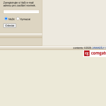
Zaregistrujte si Vaši e-mail
adresu pro zasílání novinek.
Vložit
Vymazat
contents ©2026
JAWADÍLY S