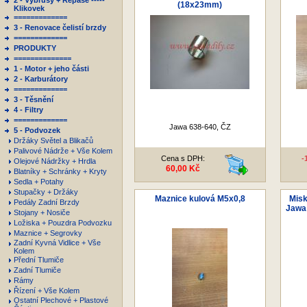
2 - Výbrusy + Repase -----
(18x23mm)
Klikovek
=============
3 - Renovace čelistí brzdy
=============
PRODUKTY
==============
1 - Motor + jeho části
2 - Karburátory
=============
3 - Těsnění
4 - Filtry
=============
Jawa 638-640, ČZ
5 - Podvozek
Držáky Světel a Blikačů
Palivové Nádrže + Vše Kolem
Cena s DPH:
-
Olejové Nádržky + Hrdla
60,00 Kč
Blatníky + Schránky + Kryty
Sedla + Potahy
Stupačky + Držáky
Maznice kulová M5x0,8
Misk
Pedály Zadní Brzdy
Jawa 
Stojany + Nosiče
Ložiska + Pouzdra Podvozku
Maznice + Segrovky
Zadní Kyvná Vidlice + Vše
Kolem
Přední Tlumiče
Zadní Tlumiče
Rámy
Řízení + Vše Kolem
Ostatní Plechové + Plastové