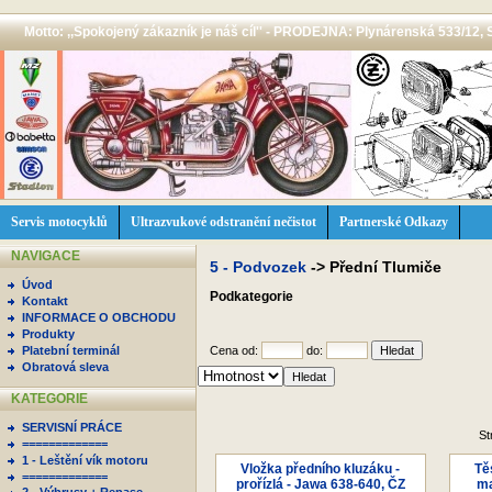
Motto: ,,Spokojený zákazník je náš cíl'' - PRODEJNA: Plynárenská 533/12, 
Servis motocyklů
Ultrazvukové odstranění nečistot
Partnerské Odkazy
NAVIGACE
5 - Podvozek
->
Přední Tlumiče
Úvod
Podkategorie
Kontakt
INFORMACE O OBCHODU
Produkty
Platební terminál
Cena od:
do:
Obratová sleva
KATEGORIE
SERVISNÍ PRÁCE
St
=============
1 - Leštění vík motoru
Vložka předního kluzáku -
Tě
=============
prořízlá - Jawa 638-640, ČZ
ma