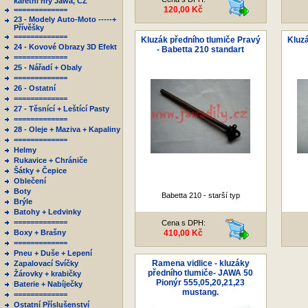
karetní hry Jawa, ČZ
120,00 Kč
=============
23 - Modely Auto-Moto -----+
Přívěšky
=============
Kluzák předního tlumiče Pravý
Kluzá
24 - Kovové Obrazy 3D Efekt
- Babetta 210 standart
=============
25 - Nářadí + Obaly
=============
26 - Ostatní
=============
27 - Těsnící + Leštící Pasty
=============
28 - Oleje + Maziva + Kapaliny
=============
Helmy
Rukavice + Chrániče
Šátky + Čepice
Oblečení
Boty
Babetta 210 - starší typ
Brýle
Batohy + Ledvinky
=============
Cena s DPH:
Boxy + Brašny
410,00 Kč
=============
Pneu + Duše + Lepení
Ramena vidlice - kluzáky
Zapalovací Svíčky
předního tlumiče- JAWA 50
Žárovky + krabičky
Pionýr 555,05,20,21,23
Baterie + Nabíječky
mustang.
=============
Ostatní Příslušenství