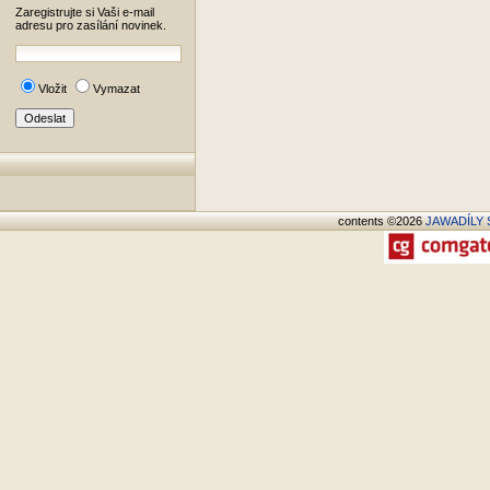
Zaregistrujte si Vaši e-mail
adresu pro zasílání novinek.
Vložit
Vymazat
contents ©2026
JAWADÍLY S