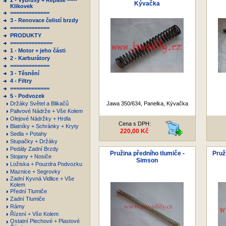
2 - Výbrusy + Repase -----
Kývačka
Klikovek
=============
3 - Renovace čelistí brzdy
=============
PRODUKTY
==============
1 - Motor + jeho části
2 - Karburátory
=============
3 - Těsnění
4 - Filtry
=============
5 - Podvozek
Držáky Světel a Blikačů
Jawa 350/634, Panelka, Kývačka
Palivové Nádrže + Vše Kolem
Olejové Nádržky + Hrdla
Cena s DPH:
Blatníky + Schránky + Kryty
220,00 Kč
Sedla + Potahy
Stupačky + Držáky
Pedály Zadní Brzdy
Pružina předního tlumiče -
Pruž
Stojany + Nosiče
Simson
Ložiska + Pouzdra Podvozku
Maznice + Segrovky
Zadní Kyvná Vidlice + Vše
Kolem
Přední Tlumiče
Zadní Tlumiče
Rámy
Řízení + Vše Kolem
Ostatní Plechové + Plastové