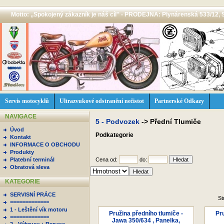
Motto: ,,Spokojený zákazník je náš cíl'' - PRODEJNA: Plynárenská 533/12, 
Servis motocyklů
Ultrazvukové odstranění nečistot
Partnerské Odkazy
NAVIGACE
5 - Podvozek
->
Přední Tlumiče
Úvod
Podkategorie
Kontakt
INFORMACE O OBCHODU
Produkty
Platební terminál
Cena od:
do:
Obratová sleva
KATEGORIE
SERVISNÍ PRÁCE
St
=============
1 - Leštění vík motoru
Pružina předního tlumiče -
Pru
=============
Jawa 350/634 , Panelka,