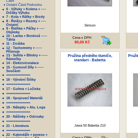
Části
Ostatní Části Podvozku
6 - Výfuky + Kolena + ----
Držáky Výfuku
7 - Kola + Ráfky + Brzdy
8 - Řetězy + Rozety + ----
Ostatní
Simson
9 - Řidítka + Páčky + ----
Objímky
10 - Lanka + Brzdová -----
Cena s DPH:
Táhla
80,00 Kč
11 - Zrcátka
12 - Tachometry + -----
Přístroje
13 - Světla + Blinkry + -----
Pružina předního tlumiče,
Pruži
Rámečky
standart - Babetta
14 - Elektroinstalace
15 - Gumové Díly + -----
Součásti
=============
16 - Výrobní Štítky
=============
17 - Gufera + Ložiska
=============
18 - Spojovací Materiál
=============
19 - Nálepky + Alu. Loga
=============
20 - Nášivky + Odznaky
=============
Jawa 50 Babetta 210
21 - Literatura
=============
22 - Kalendáře + pexeso +
Cena s DPH: