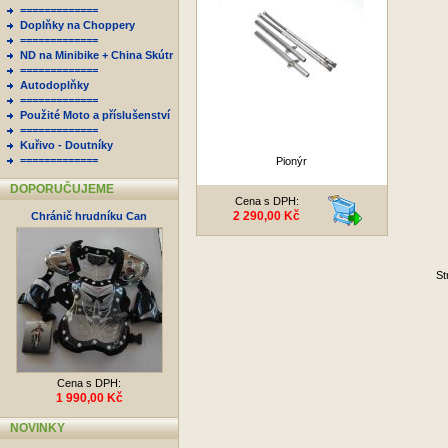
=============
Doplňky na Choppery
=============
ND na Minibike + China Skútr
=============
Autodoplňky
=============
Použité Moto a příslušenství
=============
Kuřivo - Doutníky
=============
Pionýr
DOPORUČUJEME
Cena s DPH:
2 290,00 Kč
Chránič hrudníku Can
St
Cena s DPH:
1 990,00 Kč
NOVINKY