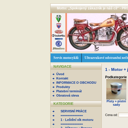
Motto: ,,Spokojený zákazník je náš cíl'' -
Servis motocyklů
Ultrazvukové odstranění neči
NAVIGACE
1 - Motor + 
Úvod
Podkategorie
Kontakt
INFORMACE O OBCHODU
Produkty
Platební terminál
Obratová sleva
Písty + pístní
KATEGORIE
sady
SERVISNÍ PRÁCE
Cena od:
=============
1 - Leštění vík motoru
=============