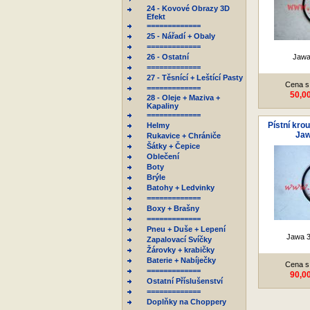
24 - Kovové Obrazy 3D
Efekt
=============
25 - Nářadí + Obaly
=============
26 - Ostatní
Jawa
=============
27 - Těsnící + Leštící Pasty
Cena s
=============
50,0
28 - Oleje + Maziva +
Kapaliny
=============
Pístní kro
Helmy
Jaw
Rukavice + Chrániče
Šátky + Čepice
Oblečení
Boty
Brýle
Batohy + Ledvinky
=============
Boxy + Brašny
=============
Pneu + Duše + Lepení
Jawa 3
Zapalovací Svíčky
Žárovky + krabičky
Baterie + Nabíječky
Cena s
=============
90,0
Ostatní Příslušenství
=============
Doplňky na Choppery