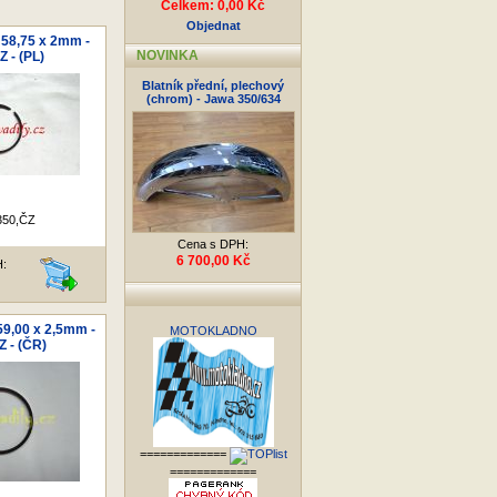
Celkem: 0,00 Kč
Objednat
 58,75 x 2mm -
NOVINKA
 - (PL)
Blatník přední, plechový
(chrom) - Jawa 350/634
350,ČZ
Cena s DPH:
6 700,00 Kč
H:
59,00 x 2,5mm -
MOTOKLADNO
 - (ČR)
=============
=============