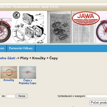
 PRODEJNA: Plynárenská 533/12, Slaný 274 01
stot
Partnerské Odkazy
jeho části
->
Písty + Kroužky + Čepy
Kroužky
Čepy +
Pojistky Čepu
do:
Vyhledávání v kategorii: