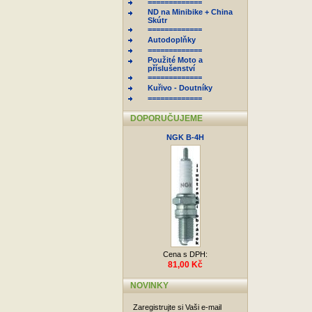
=============
ND na Minibike + China
Skútr
=============
Autodoplňky
=============
Použité Moto a
příslušenství
=============
Kuřivo - Doutníky
=============
DOPORUČUJEME
NGK B-4H
Cena s DPH:
81,00 Kč
NOVINKY
Zaregistrujte si Vaši e-mail