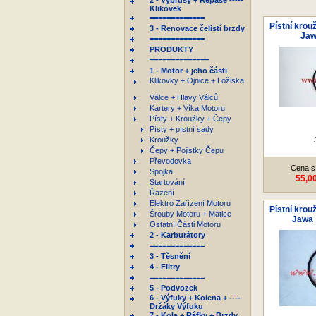
2 - Výbrusy + Repase -----
Klikovek
=============
Pístní krou
3 - Renovace čelistí brzdy
Jaw
=============
PRODUKTY
==============
1 - Motor + jeho části
Klikovky + Ojnice + Ložiska
Válce + Hlavy Válců
Kartery + Víka Motoru
Písty + Kroužky + Čepy
Písty + pístní sady
Kroužky
Čepy + Pojistky Čepu
Převodovka
Cena s
Spojka
55,0
Startování
Řazení
Elektro Zařízení Motoru
Pístní krou
Šrouby Motoru + Matice
Jawa 
Ostatní Části Motoru
2 - Karburátory
=============
3 - Těsnění
4 - Filtry
=============
5 - Podvozek
6 - Výfuky + Kolena + ----
Držáky Výfuku
7 - Kola + Ráfky + Brzdy