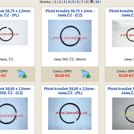
9
Stránky: |
1
|
2
|
3
|
4
|
5
|
6
|
7
|
8
|
|
10
|
žek 58,75 x 2,5mm -
Pístní kroužek 58,75 x 2mm -
Pístní kroužek
a, ČZ - (PL)
Jawa,ČZ - (CZ)
Jawa,ČZ
Jawa, ČZ
Jawa 350, ČZ, Velorex
Jawa 
 DPH:
Cena s DPH:
Cena s DP
0 Kč
90,00 Kč
50,00 Kč
žek 59,00 x 2,0mm -
Pístní kroužek 59,00 x 2,5mm -
Pístní kroužek 
350, ČZ - (CZ)
Jawa,ČZ - (PL)
Jawa,ČZ