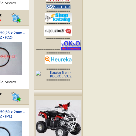
=============
Z, Velorex
=============
H:
č
=============
 59,25 x 2mm -
 - (CZ)
=============
=============
=============
=============
=============
Z, Velorex
H:
 59,50 x 2mm -
 - (PL)