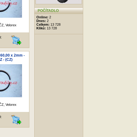
POČÍTADLO
Online:
2
Dnes:
2
Celkem:
13 728
ČZ, Velorex
Kliků:
13 728
H:
 60,00 x 2mm -
 - (CZ)
ČZ, Velorex
H: