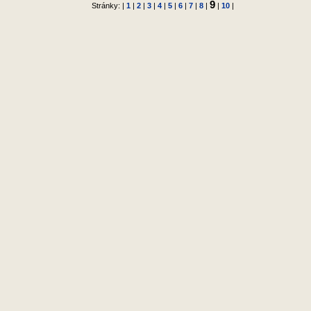
9
Stránky: |
1
|
2
|
3
|
4
|
5
|
6
|
7
|
8
|
|
10
|