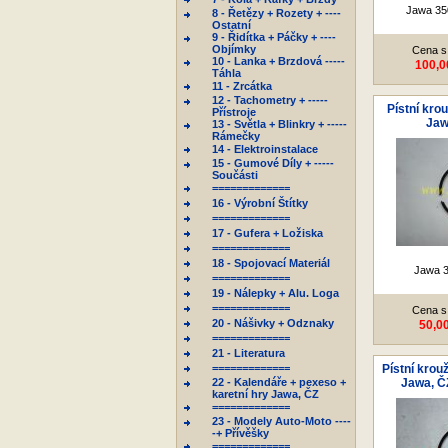
Jawa 35
8 - Řetězy + Rozety + ----
Ostatní
9 - Řidítka + Páčky + ----
Objímky
Cena s
10 - Lanka + Brzdová -----
100,0
Táhla
11 - Zrcátka
12 - Tachometry + -----
Pístní kro
Přístroje
Jaw
13 - Světla + Blinkry + -----
Rámečky
14 - Elektroinstalace
15 - Gumové Díly + -----
Součásti
=============
16 - Výrobní Štítky
=============
17 - Gufera + Ložiska
=============
18 - Spojovací Materiál
Jawa 3
=============
19 - Nálepky + Alu. Loga
=============
Cena s
20 - Nášivky + Odznaky
50,0
=============
21 - Literatura
=============
Pístní krou
22 - Kalendáře + pexeso +
Jawa, ČZ
karetní hry Jawa, ČZ
=============
23 - Modely Auto-Moto ----
-+ Přívěšky
=============