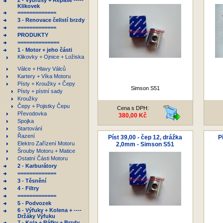
2 - Výbrusy + Repase -----
Klikovek
=============
3 - Renovace čelistí brzdy
=============
PRODUKTY
==============
1 - Motor + jeho části
Klikovky + Ojnice + Ložiska
Válce + Hlavy Válců
Kartery + Víka Motoru
Písty + Kroužky + Čepy
Simson S51
Písty + pístní sady
Kroužky
Čepy + Pojistky Čepu
Cena s DPH:
Převodovka
380,00 Kč
Spojka
Startování
Řazení
Píst 39,00 - čep 12, drážka
P
Elektro Zařízení Motoru
2,0mm - Simson S51
Šrouby Motoru + Matice
Ostatní Části Motoru
2 - Karburátory
=============
3 - Těsnění
4 - Filtry
=============
5 - Podvozek
6 - Výfuky + Kolena + ----
Držáky Výfuku
7 - Kola + Ráfky + Brzdy