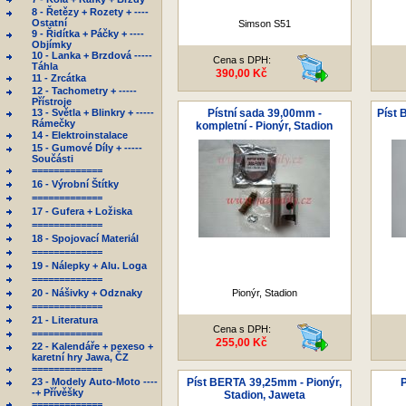
8 - Řetězy + Rozety + ----
Ostatní
Simson S51
9 - Řidítka + Páčky + ----
Objímky
10 - Lanka + Brzdová -----
Cena s DPH:
Táhla
390,00 Kč
11 - Zrcátka
12 - Tachometry + -----
Přístroje
13 - Světla + Blinkry + -----
Pístní sada 39,00mm -
Píst 
Rámečky
kompletní - Pionýr, Stadion
14 - Elektroinstalace
15 - Gumové Díly + -----
Součásti
=============
16 - Výrobní Štítky
=============
17 - Gufera + Ložiska
=============
18 - Spojovací Materiál
=============
19 - Nálepky + Alu. Loga
=============
20 - Nášivky + Odznaky
Pionýr, Stadion
=============
21 - Literatura
Cena s DPH:
=============
255,00 Kč
22 - Kalendáře + pexeso +
karetní hry Jawa, ČZ
=============
23 - Modely Auto-Moto ----
Píst BERTA 39,25mm - Pionýr,
P
-+ Přívěšky
Stadion, Jaweta
=============