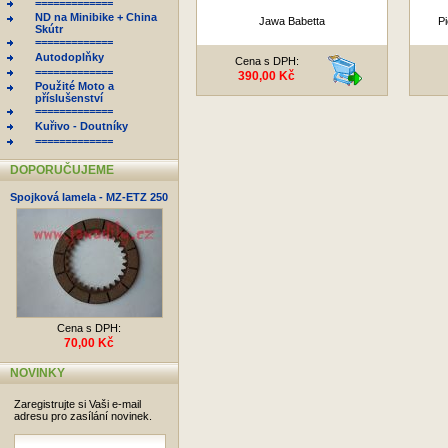
=============
ND na Minibike + China
Jawa Babetta
P
Skútr
=============
Autodoplňky
Cena s DPH:
=============
390,00 Kč
Použité Moto a
příslušenství
=============
Kuřivo - Doutníky
=============
DOPORUČUJEME
Spojková lamela - MZ-ETZ 250
Cena s DPH:
70,00 Kč
NOVINKY
Zaregistrujte si Vaši e-mail
adresu pro zasílání novinek.