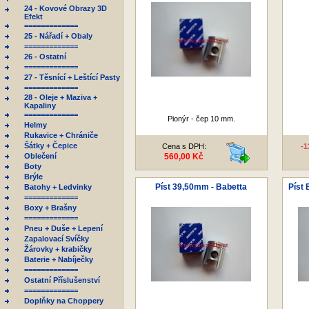
24 - Kovové Obrazy 3D
Efekt
=============
25 - Nářadí + Obaly
=============
26 - Ostatní
=============
27 - Těsnící + Leštící Pasty
=============
28 - Oleje + Maziva +
Kapaliny
=============
Pionýr - čep 10 mm.
Helmy
Rukavice + Chrániče
Šátky + Čepice
Cena s DPH:
-
Oblečení
560,00 Kč
Boty
Brýle
Píst 39,50mm - Babetta
Píst
Batohy + Ledvinky
=============
Boxy + Brašny
=============
Pneu + Duše + Lepení
Zapalovací Svíčky
Žárovky + krabičky
Baterie + Nabíječky
=============
Ostatní Příslušenství
=============
Doplňky na Choppery