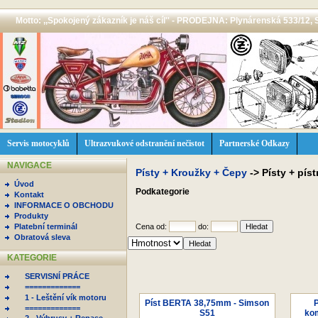
Motto: ,,Spokojený zákazník je náš cíl'' - PRODEJNA: Plynárenská 533/12, 
Servis motocyklů
Ultrazvukové odstranění nečistot
Partnerské Odkazy
NAVIGACE
Písty + Kroužky + Čepy
->
Písty + pís
Úvod
Podkategorie
Kontakt
INFORMACE O OBCHODU
Produkty
Platební terminál
Cena od:
do:
Obratová sleva
KATEGORIE
SERVISNÍ PRÁCE
=============
1 - Leštění vík motoru
Píst BERTA 38,75mm - Simson
P
=============
S51
kom