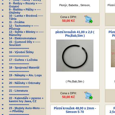
8 - Řetězy + Rozety + ----
Pionýr, Babetta , Simson,
Pístní
Ostatní
9 - Řidítka + Páčky + ----
Objímky
10 - Lanka + Brzdová -----
Cena s DPH:
Táhla
50,00 Kč
11 - Zrcátka
12 - Tachometry + -----
Přístroje
13 - Světla + Blinkry + -----
pístní kroužek 41,00 x 2,0 (
Píst
Rámečky
Pio,Bab,Sim )
P
14 - Elektroinstalace
15 - Gumové Díly + -----
Součásti
=============
16 - Výrobní Štítky
=============
17 - Gufera + Ložiska
=============
18 - Spojovací Materiál
=============
19 - Nálepky + Alu. Loga
=============
( Pio,Bab,Sim )
20 - Nášivky + Odznaky
=============
21 - Literatura
Cena s DPH:
=============
50,00 Kč
22 - Kalendáře + pexeso +
karetní hry Jawa, ČZ
=============
23 - Modely Auto-Moto ----
Pístní kroužek 48,00 x 2mm -
P
-+ Přívěšky
Simson S 70
2,5
=============