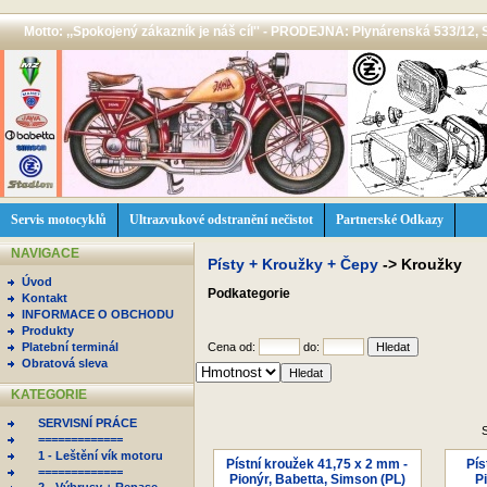
Motto: ,,Spokojený zákazník je náš cíl'' - PRODEJNA: Plynárenská 533/12, 
Servis motocyklů
Ultrazvukové odstranění nečistot
Partnerské Odkazy
NAVIGACE
Písty + Kroužky + Čepy
->
Kroužky
Úvod
Podkategorie
Kontakt
INFORMACE O OBCHODU
Produkty
Platební terminál
Cena od:
do:
Obratová sleva
KATEGORIE
SERVISNÍ PRÁCE
S
=============
1 - Leštění vík motoru
Pístní kroužek 41,75 x 2 mm -
Pís
=============
Pionýr, Babetta, Simson (PL)
P