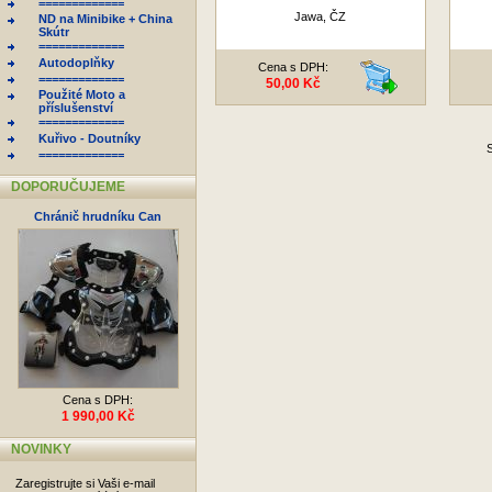
=============
Jawa, ČZ
ND na Minibike + China
Skútr
=============
Autodoplňky
Cena s DPH:
=============
50,00 Kč
Použité Moto a
příslušenství
=============
Kuřivo - Doutníky
S
=============
DOPORUČUJEME
Chránič hrudníku Can
Cena s DPH:
1 990,00 Kč
NOVINKY
Zaregistrujte si Vaši e-mail