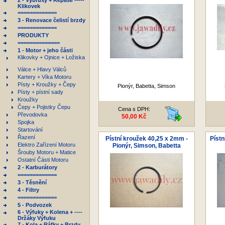
2 - Výbrusy + Repase -----
Klikovek
=============
3 - Renovace čelistí brzdy
=============
PRODUKTY
==============
1 - Motor + jeho části
Klikovky + Ojnice + Ložiska
Válce + Hlavy Válců
Kartery + Víka Motoru
Písty + Kroužky + Čepy
Pionýr, Babetta, Simson
Písty + pístní sady
Kroužky
Čepy + Pojistky Čepu
Cena s DPH:
Převodovka
50,00 Kč
Spojka
Startování
Řazení
Pístní kroužek 40,25 x 2mm -
Pístn
Elektro Zařízení Motoru
Pionýr, Simson, Babetta
Šrouby Motoru + Matice
Ostatní Části Motoru
2 - Karburátory
=============
3 - Těsnění
4 - Filtry
=============
5 - Podvozek
6 - Výfuky + Kolena + ----
Držáky Výfuku
7 - Kola + Ráfky + Brzdy