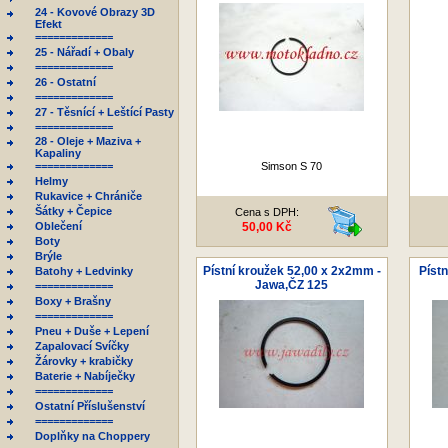
24 - Kovové Obrazy 3D
Efekt
=============
25 - Nářadí + Obaly
=============
26 - Ostatní
=============
27 - Těsnící + Leštící Pasty
=============
28 - Oleje + Maziva +
Kapaliny
=============
Simson S 70
Helmy
Rukavice + Chrániče
Šátky + Čepice
Cena s DPH:
Oblečení
50,00 Kč
Boty
Brýle
Pístní kroužek 52,00 x 2x2mm -
Pístn
Batohy + Ledvinky
Jawa,ČZ 125
=============
Boxy + Brašny
=============
Pneu + Duše + Lepení
Zapalovací Svíčky
Žárovky + krabičky
Baterie + Nabíječky
=============
Ostatní Příslušenství
=============
Doplňky na Choppery