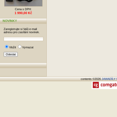
Cena s DPH:
1 990,00 Kč
NOVINKY
Zaregistrujte si Vaši e-mail
adresu pro zasílání novinek.
Vložit
Vymazat
contents ©2026
JAWADÍLY S