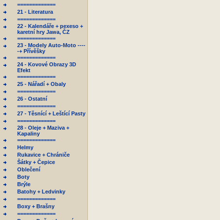
=============
21 - Literatura
=============
22 - Kalendáře + pexeso +
karetní hry Jawa, ČZ
=============
23 - Modely Auto-Moto ----
-+ Přívěšky
=============
24 - Kovové Obrazy 3D
Efekt
=============
25 - Nářadí + Obaly
=============
26 - Ostatní
=============
27 - Těsnící + Leštící Pasty
=============
28 - Oleje + Maziva +
Kapaliny
=============
Helmy
Rukavice + Chrániče
Šátky + Čepice
Oblečení
Boty
Brýle
Batohy + Ledvinky
=============
Boxy + Brašny
=============