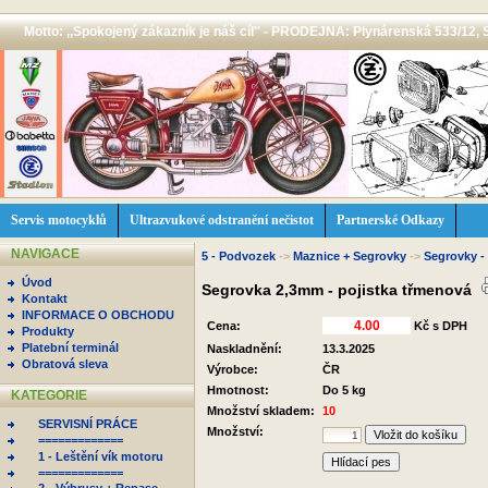
Motto: ,,Spokojený zákazník je náš cíl'' - PRODEJNA: Plynárenská 533/12, 
Servis motocyklů
Ultrazvukové odstranění nečistot
Partnerské Odkazy
NAVIGACE
5 - Podvozek
->
Maznice + Segrovky
->
Segrovky -
Úvod
Segrovka 2,3mm - pojistka třmenová
Kontakt
INFORMACE O OBCHODU
Cena:
Kč s DPH
Produkty
Platební terminál
Naskladnění:
13.3.2025
Obratová sleva
Výrobce:
ČR
Hmotnost:
Do 5 kg
KATEGORIE
Množství skladem:
10
SERVISNÍ PRÁCE
Množství:
=============
1 - Leštění vík motoru
Hlídací pes
=============