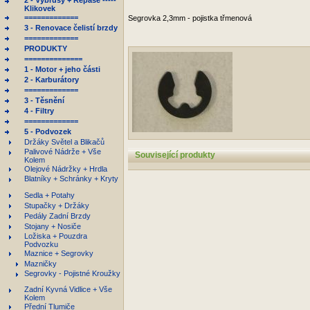
2 - Výbrusy + Repase -----
Klikovek
=============
Segrovka 2,3mm - pojistka třmenová
3 - Renovace čelistí brzdy
=============
PRODUKTY
==============
1 - Motor + jeho části
2 - Karburátory
=============
3 - Těsnění
4 - Filtry
=============
5 - Podvozek
Držáky Světel a Blikačů
Palivové Nádrže + Vše
Související produkty
Kolem
Olejové Nádržky + Hrdla
Blatníky + Schránky + Kryty
Sedla + Potahy
Stupačky + Držáky
Pedály Zadní Brzdy
Stojany + Nosiče
Ložiska + Pouzdra
Podvozku
Maznice + Segrovky
Mazničky
Segrovky - Pojistné Kroužky
Zadní Kyvná Vidlice + Vše
Kolem
Přední Tlumiče