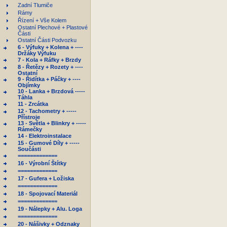
Zadní Tlumiče
Rámy
Řízení + Vše Kolem
Ostatní Plechové + Plastové
Části
Ostatní Části Podvozku
6 - Výfuky + Kolena + ----
Držáky Výfuku
7 - Kola + Ráfky + Brzdy
8 - Řetězy + Rozety + ----
Ostatní
9 - Řidítka + Páčky + ----
Objímky
10 - Lanka + Brzdová -----
Táhla
11 - Zrcátka
12 - Tachometry + -----
Přístroje
13 - Světla + Blinkry + -----
Rámečky
14 - Elektroinstalace
15 - Gumové Díly + -----
Součásti
=============
16 - Výrobní Štítky
=============
17 - Gufera + Ložiska
=============
18 - Spojovací Materiál
=============
19 - Nálepky + Alu. Loga
=============
20 - Nášivky + Odznaky