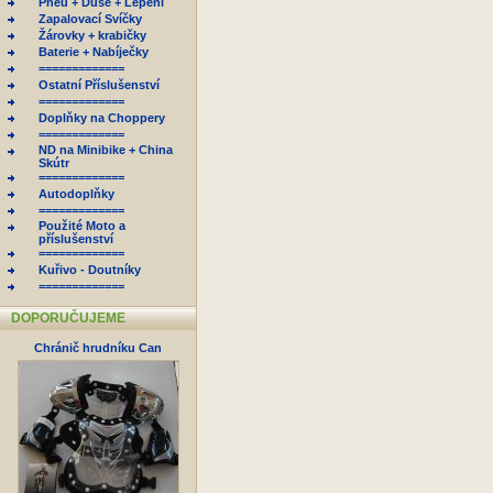
Pneu + Duše + Lepení
Zapalovací Svíčky
Žárovky + krabičky
Baterie + Nabíječky
=============
Ostatní Příslušenství
=============
Doplňky na Choppery
=============
ND na Minibike + China
Skútr
=============
Autodoplňky
=============
Použité Moto a
příslušenství
=============
Kuřivo - Doutníky
=============
DOPORUČUJEME
Chránič hrudníku Can