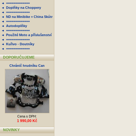
=============
Doplňky na Choppery
=============
ND na Minibike + China Skútr
=============
Autodoplňky
=============
Použité Moto a příslušenství
=============
Kuřivo - Doutníky
=============
DOPORUČUJEME
Chránič hrudníku Can
Cena s DPH:
1 990,00 Kč
NOVINKY