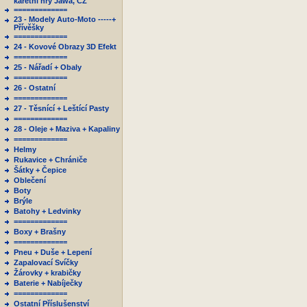
karetní hry Jawa, ČZ
=============
23 - Modely Auto-Moto -----+
Přívěšky
=============
24 - Kovové Obrazy 3D Efekt
=============
25 - Nářadí + Obaly
=============
26 - Ostatní
=============
27 - Těsnící + Leštící Pasty
=============
28 - Oleje + Maziva + Kapaliny
=============
Helmy
Rukavice + Chrániče
Šátky + Čepice
Oblečení
Boty
Brýle
Batohy + Ledvinky
=============
Boxy + Brašny
=============
Pneu + Duše + Lepení
Zapalovací Svíčky
Žárovky + krabičky
Baterie + Nabíječky
=============
Ostatní Příslušenství