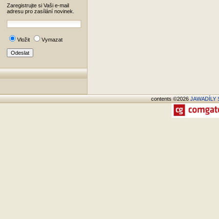
Zaregistrujte si Vaši e-mail
adresu pro zasílání novinek.
Vložit
Vymazat
contents ©2026
JAWADÍLY S