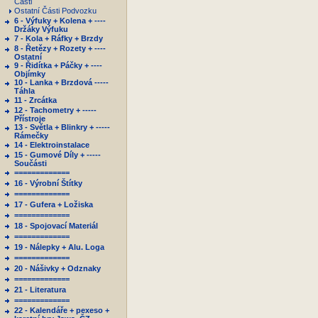
Části
Ostatní Části Podvozku
6 - Výfuky + Kolena + ----
Držáky Výfuku
7 - Kola + Ráfky + Brzdy
8 - Řetězy + Rozety + ----
Ostatní
9 - Řidítka + Páčky + ----
Objímky
10 - Lanka + Brzdová -----
Táhla
11 - Zrcátka
12 - Tachometry + -----
Přístroje
13 - Světla + Blinkry + -----
Rámečky
14 - Elektroinstalace
15 - Gumové Díly + -----
Součásti
=============
16 - Výrobní Štítky
=============
17 - Gufera + Ložiska
=============
18 - Spojovací Materiál
=============
19 - Nálepky + Alu. Loga
=============
20 - Nášivky + Odznaky
=============
21 - Literatura
=============
22 - Kalendáře + pexeso +