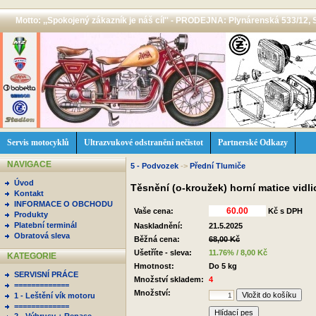
Motto: ,,Spokojený zákazník je náš cíl'' - PRODEJNA: Plynárenská 533/12, 
Servis motocyklů
Ultrazvukové odstranění nečistot
Partnerské Odkazy
NAVIGACE
5 - Podvozek
->
Přední Tlumiče
Úvod
Těsnění (o-kroužek) horní matice vidl
Kontakt
INFORMACE O OBCHODU
Vaše cena:
Kč s DPH
Produkty
Platební terminál
Naskladnění:
21.5.2025
Obratová sleva
Běžná cena:
68,00 Kč
Ušetříte - sleva:
11.76% / 8,00 Kč
KATEGORIE
Hmotnost:
Do 5 kg
SERVISNÍ PRÁCE
Množství skladem:
4
=============
Množství:
1 - Leštění vík motoru
=============
Hlídací pes