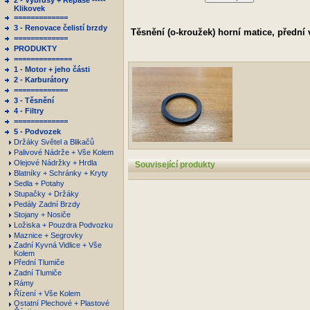
2 - Výbrusy + Repase -----
Klikovek
=============
3 - Renovace čelistí brzdy
Těsnění (o-kroužek) horní matice, přední 
=============
PRODUKTY
==============
1 - Motor + jeho části
2 - Karburátory
=============
3 - Těsnění
4 - Filtry
=============
5 - Podvozek
Držáky Světel a Blikačů
Palivové Nádrže + Vše Kolem
Olejové Nádržky + Hrdla
Související produkty
Blatníky + Schránky + Kryty
Sedla + Potahy
Stupačky + Držáky
Pedály Zadní Brzdy
Stojany + Nosiče
Ložiska + Pouzdra Podvozku
Maznice + Segrovky
Zadní Kyvná Vidlice + Vše
Kolem
Přední Tlumiče
Zadní Tlumiče
Rámy
Řízení + Vše Kolem
Ostatní Plechové + Plastové