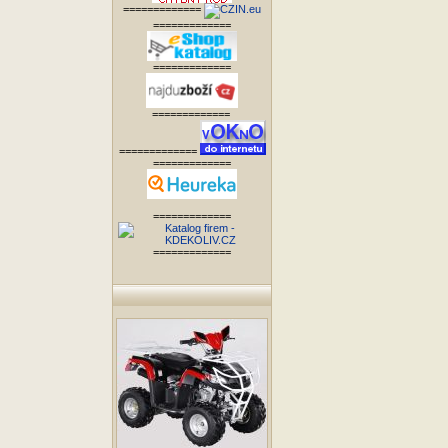
=============
=============
=============
=============
=============
=============
=============
=============