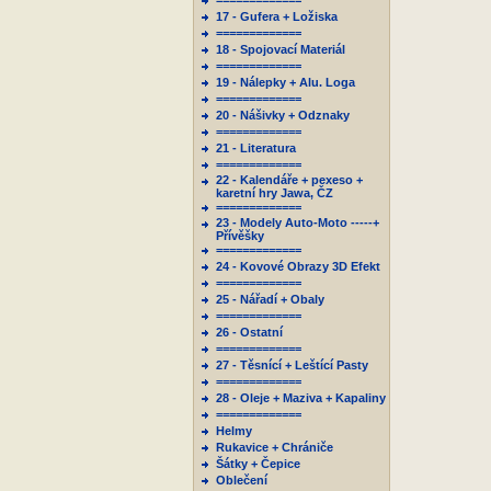
=============
17 - Gufera + Ložiska
=============
18 - Spojovací Materiál
=============
19 - Nálepky + Alu. Loga
=============
20 - Nášivky + Odznaky
=============
21 - Literatura
=============
22 - Kalendáře + pexeso +
karetní hry Jawa, ČZ
=============
23 - Modely Auto-Moto -----+
Přívěšky
=============
24 - Kovové Obrazy 3D Efekt
=============
25 - Nářadí + Obaly
=============
26 - Ostatní
=============
27 - Těsnící + Leštící Pasty
=============
28 - Oleje + Maziva + Kapaliny
=============
Helmy
Rukavice + Chrániče
Šátky + Čepice
Oblečení