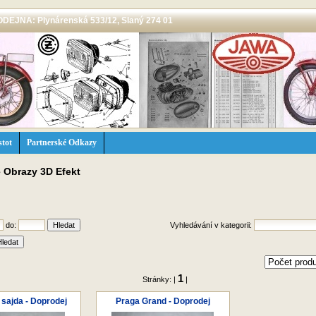
 PRODEJNA: Plynárenská 533/12, Slaný 274 01
stot
Partnerské Odkazy
 Obrazy 3D Efekt
do:
Vyhledávání v kategorii:
1
Stránky: |
|
sajda - Doprodej
Praga Grand - Doprodej