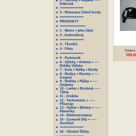
2 - Výbrusy + Repase -----
Klikovek
=============
3 - Renovace čelistí brzdy
=============
PRODUKTY
==============
1 - Motor + jeho části
2 - Karburátory
=============
3 - Těsnění
4 - Filtry
Cena s
=============
399,0
5 - Podvozek
6 - Výfuky + Kolena + ----
Držáky Výfuku
7 - Kola + Ráfky + Brzdy
8 - Řetězy + Rozety + ----
Ostatní
9 - Řidítka + Páčky + ----
Objímky
10 - Lanka + Brzdová -----
Táhla
11 - Zrcátka
12 - Tachometry + -----
Přístroje
13 - Světla + Blinkry + -----
Rámečky
14 - Elektroinstalace
15 - Gumové Díly + -----
Součásti
=============
16 - Výrobní Štítky