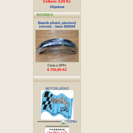
Celkem: 0,00 Kč
Objednat
NOVINKA
Blatník přední, plechový
(chrom) - Jawa 350/634
Cena s DPH:
6 700,00 Kč
MOTOKLADNO
=============
=============