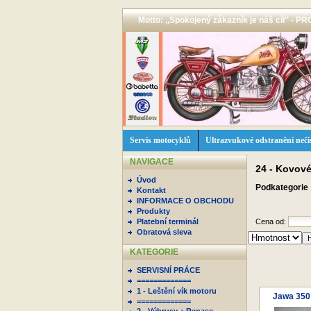
Motto: ,,Spokojený zákazník je náš cíl'' -
Servis motocyklů
Ultrazvukové odstranění neči
NAVIGACE
24 - Kovové
Úvod
Podkategorie
Kontakt
INFORMACE O OBCHODU
Produkty
Platební terminál
Cena od:
Obratová sleva
KATEGORIE
SERVISNÍ PRÁCE
=============
1 - Leštění vík motoru
Jawa 350 
=============