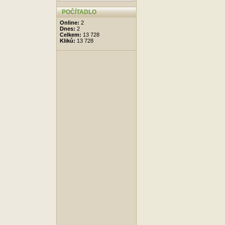
POČÍTADLO
Online:
2
Dnes:
2
Celkem:
13 728
Kliků:
13 728