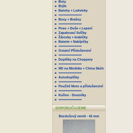
Boty
Brýle
Batohy + Ledvinky
=============
Boxy + Brašny
=============
Pneu + Duše + Lepení
Zapalovací Svíčky
Žárovky + krabičky
Baterie + Nabíječky
=============
Ostatní Příslušenství
=============
Doplňky na Choppery
=============
ND na Minibike + China Skútr
=============
Autodoplňky
=============
Použité Moto a příslušenství
=============
Kuřivo - Doutníky
=============
DOPORUČUJEME
Bezdušový ventil - 42 mm