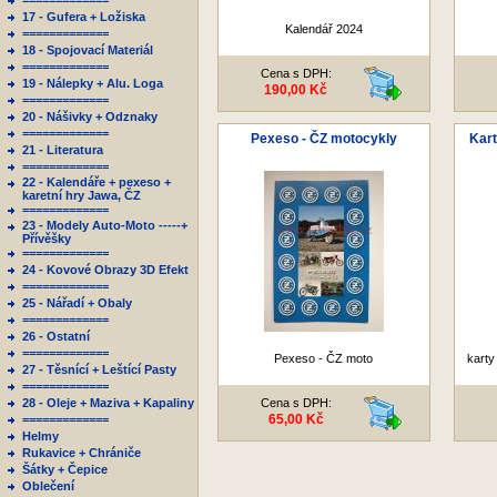
=============
17 - Gufera + Ložiska
Kalendář 2024
=============
18 - Spojovací Materiál
=============
Cena s DPH:
19 - Nálepky + Alu. Loga
190,00 Kč
=============
20 - Nášivky + Odznaky
=============
Pexeso - ČZ motocykly
Kart
21 - Literatura
=============
22 - Kalendáře + pexeso +
karetní hry Jawa, ČZ
=============
23 - Modely Auto-Moto -----+
Přívěšky
=============
24 - Kovové Obrazy 3D Efekt
=============
25 - Nářadí + Obaly
=============
26 - Ostatní
=============
Pexeso - ČZ moto
karty
27 - Těsnící + Leštící Pasty
=============
28 - Oleje + Maziva + Kapaliny
Cena s DPH:
65,00 Kč
=============
Helmy
Rukavice + Chrániče
Šátky + Čepice
Oblečení