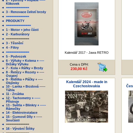
2 - Výbrusy + Repase -----
Klikovek
=============
3 - Renovace čelistí brzdy
=============
PRODUKTY
==============
1 - Motor + jeho části
2 - Karburátory
=============
3 - Těsnění
4 - Filtry
=============
Kalendář 2017 - Jawa RETRO
5 - Podvozek
6 - Výfuky + Kolena + ----
Držáky Výfuku
Cena s DPH:
7 - Kola + Ráfky + Brzdy
230,00 Kč
8 - Řetězy + Rozety + ----
Ostatní
9 - Řidítka + Páčky + ----
Kalendář 2024 - made in
Objímky
Czechoslovakia
Čes
10 - Lanka + Brzdová -----
Táhla
11 - Zrcátka
12 - Tachometry + -----
Přístroje
13 - Světla + Blinkry + -----
Rámečky
14 - Elektroinstalace
15 - Gumové Díly + -----
Součásti
=============
16 - Výrobní Štítky