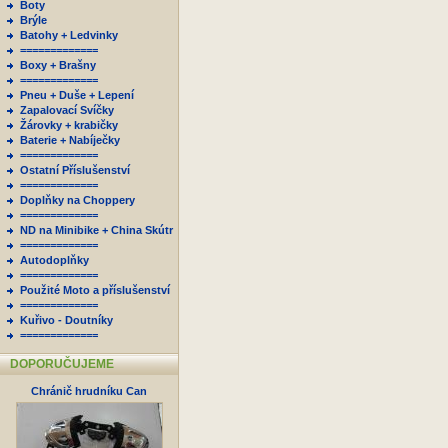
Boty
Brýle
Batohy + Ledvinky
=============
Boxy + Brašny
=============
Pneu + Duše + Lepení
Zapalovací Svíčky
Žárovky + krabičky
Baterie + Nabíječky
=============
Ostatní Příslušenství
=============
Doplňky na Choppery
=============
ND na Minibike + China Skútr
=============
Autodoplňky
=============
Použité Moto a příslušenství
=============
Kuřivo - Doutníky
=============
DOPORUČUJEME
Chránič hrudníku Can