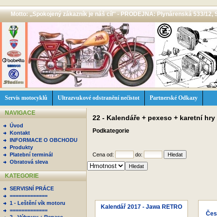
Motto: ,,Spokojený zákazník je náš cíl'' - PRODEJNA: Plynárenská 533/12, 
Servis motocyklů
Ultrazvukové odstranění nečistot
Partnerské Odkazy
NAVIGACE
22 - Kalendáře + pexeso + karetní hry
Úvod
Podkategorie
Kontakt
INFORMACE O OBCHODU
Produkty
Platební terminál
Cena od:
do:
Obratová sleva
KATEGORIE
SERVISNÍ PRÁCE
=============
1 - Leštění vík motoru
Kalendář 2017 - Jawa RETRO
=============
Čes