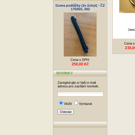
Guma podlážky (2x úchyt) - ČZ
175/501, 502
Jawa
Cena s
230,0
Cena s DPH:
250,00 Kč
NOVINKY
Zaregistrujte si Vaši e-mail
adresu pro zasílání novinek.
Vložit
Vymazat