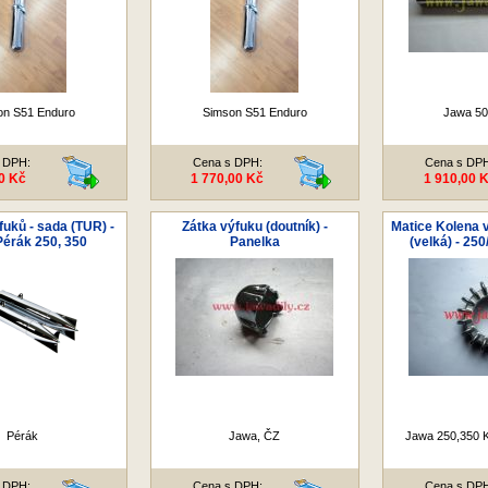
on S51 Enduro
Simson S51 Enduro
Jawa 50
 DPH:
Cena s DPH:
Cena s DP
0 Kč
1 770,00 Kč
1 910,00 
fuků - sada (TUR) -
Zátka výfuku (doutník) -
Matice Kolena 
érák 250, 350
Panelka
(velká) - 25
Pérák
Jawa, ČZ
Jawa 250,350 K
 DPH:
Cena s DPH:
Cena s DP