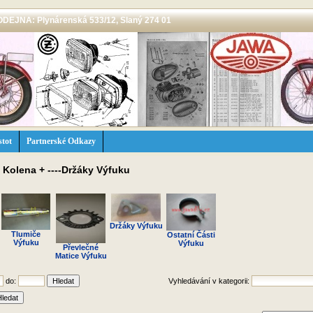
 PRODEJNA: Plynárenská 533/12, Slaný 274 01
stot
Partnerské Odkazy
+ Kolena + ----Držáky Výfuku
Držáky Výfuku
Tlumiče
Ostatní Části
Výfuku
Výfuku
Převlečné
Matice Výfuku
do:
Vyhledávání v kategorii: