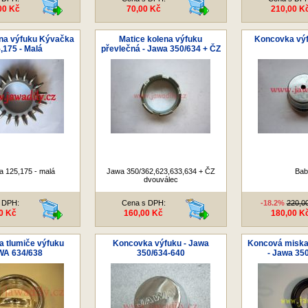
00 Kč
70,00 Kč
210,00 K
ena výfuku Kývačka
Matice kolena výfuku
Koncovka výf
,175 - Malá
převlečná - Jawa 350/634 + ČZ
 125,175 - malá
Jawa 350/362,623,633,634 + ČZ
Bab
dvouválec
 DPH:
Cena s DPH:
-18.2%
220,0
0 Kč
160,00 Kč
180,00 K
 tlumiče výfuku
Koncovka výfuku - Jawa
Koncová miska 
A 634/638
350/634-640
- Jawa 350