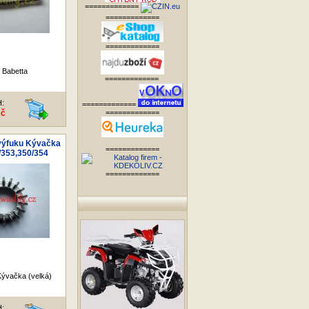
=============
=============
=============
 Babetta
=============
H:
=============
Kč
=============
výfuku Kývačka
=============
0/353,350/354
=============
ývačka (velká)
H: