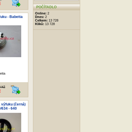
č
POČÍTADLO
Online:
2
uku - Babetta
Dnes:
2
Celkem:
13 728
Kliků:
13 728
etta
0 Kč
č
výfuku (černá)
/634 - 640