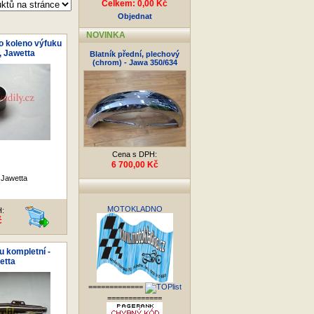
Celkem: 0,00 Kč
Objednat
NOVINKA
o koleno výfuku
, Jawetta
Blatník přední, plechový
(chrom) - Jawa 350/634
Cena s DPH:
6 700,00 Kč
 Jawetta
MOTOKLADNO
H:
č
u kompletní -
etta
=============
=============