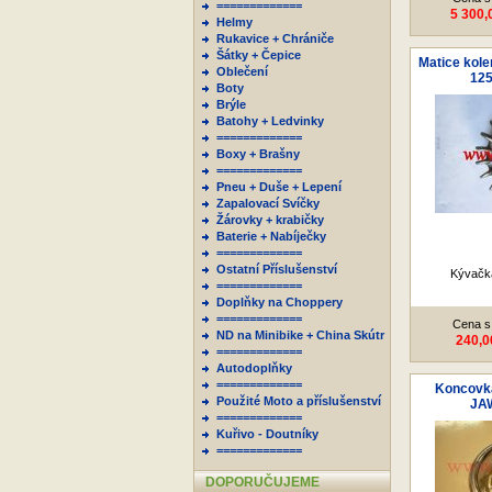
=============
5 300,
Helmy
Rukavice + Chrániče
Šátky + Čepice
Matice kol
Oblečení
125
Boty
Brýle
Batohy + Ledvinky
=============
Boxy + Brašny
=============
Pneu + Duše + Lepení
Zapalovací Svíčky
Žárovky + krabičky
Baterie + Nabíječky
=============
Ostatní Příslušenství
Kývačka
=============
Doplňky na Choppery
=============
Cena s
ND na Minibike + China Skútr
240,0
=============
Autodoplňky
=============
Koncovka
Použité Moto a příslušenství
JAW
=============
Kuřivo - Doutníky
=============
DOPORUČUJEME