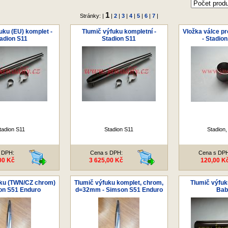
1
Stránky: |
|
2
|
3
|
4
|
5
|
6
|
7
|
uku (EU) komplet -
Tlumič výfuku kompletní -
Vložka válce pr
adion S11
Stadion S11
- Stadion
tadion S11
Stadion S11
Stadion,
 DPH:
Cena s DPH:
Cena s DP
00 Kč
3 625,00 Kč
120,00 K
uku (TWN/CZ chrom)
Tlumič výfuku komplet, chrom,
Tlumič výfuk
on S51 Enduro
d=32mm - Simson S51 Enduro
Bab