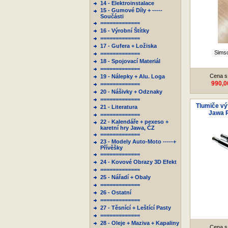
14 - Elektroinstalace
15 - Gumové Díly + -----
Součásti
=============
16 - Výrobní Štítky
=============
17 - Gufera + Ložiska
Sims
=============
18 - Spojovací Materiál
=============
Cena s
19 - Nálepky + Alu. Loga
990,0
=============
20 - Nášivky + Odznaky
=============
Tlumiče vý
21 - Literatura
Jawa P
=============
22 - Kalendáře + pexeso +
karetní hry Jawa, ČZ
=============
23 - Modely Auto-Moto -----+
Přívěšky
=============
24 - Kovové Obrazy 3D Efekt
=============
25 - Nářadí + Obaly
=============
26 - Ostatní
=============
27 - Těsnící + Leštící Pasty
=============
28 - Oleje + Maziva + Kapaliny
Cena s