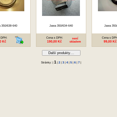
 350/638-640
Jawa 350/634-640
Jawa 350/
 DPH:
Cena s DPH:
Cena s DP
není
0 Kč
190,00 Kč
99,00 Kč
skladem
Další produkty....
1
Stránky: |
|
2
|
3
|
4
|
5
|
6
|
7
|