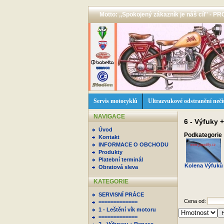
Motto: ,,Spokojený zákazník je náš cíl'' -
Servis motocyklů
Ultrazvukové odstranění neči
NAVIGACE
6 - Výfuky 
Úvod
Podkategorie
Kontakt
INFORMACE O OBCHODU
Produkty
Platební terminál
Kolena Výfuků
Obratová sleva
KATEGORIE
SERVISNÍ PRÁCE
Cena od:
=============
1 - Leštění vík motoru
=============