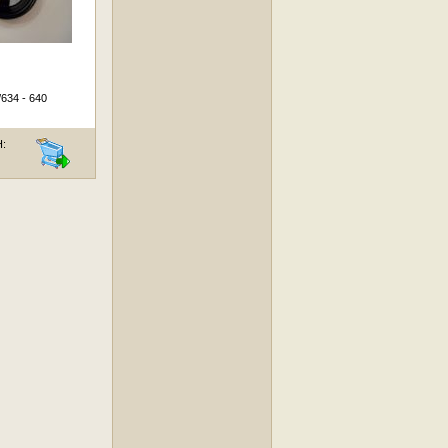
634 - 640
H: