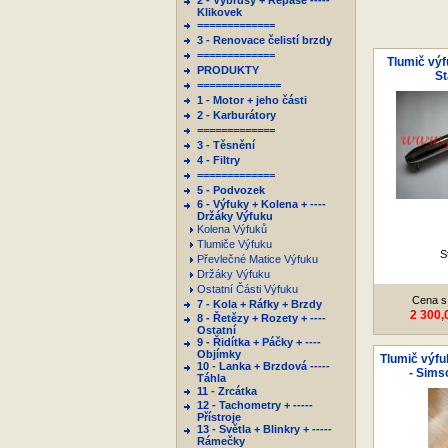
2 - Výbrusy + Repase -----
Klikovek
=============
3 - Renovace čelistí brzdy
=============
Tlumič výf
PRODUKTY
St
==============
1 - Motor + jeho části
2 - Karburátory
=============
3 - Těsnění
4 - Filtry
=============
5 - Podvozek
6 - Výfuky + Kolena + ----
Držáky Výfuku
Kolena Výfuků
Tlumiče Výfuku
S
Převlečné Matice Výfuku
Držáky Výfuku
Ostatní Části Výfuku
Cena s
7 - Kola + Ráfky + Brzdy
2 300,
8 - Řetězy + Rozety + ----
Ostatní
9 - Řidítka + Páčky + ----
Objímky
Tlumič výf
10 - Lanka + Brzdová -----
- Sims
Táhla
11 - Zrcátka
12 - Tachometry + -----
Přístroje
13 - Světla + Blinkry + -----
Rámečky