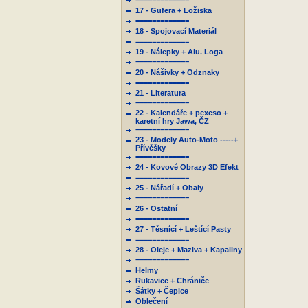
=============
17 - Gufera + Ložiska
=============
18 - Spojovací Materiál
=============
19 - Nálepky + Alu. Loga
=============
20 - Nášivky + Odznaky
=============
21 - Literatura
=============
22 - Kalendáře + pexeso +
karetní hry Jawa, ČZ
=============
23 - Modely Auto-Moto -----+
Přívěšky
=============
24 - Kovové Obrazy 3D Efekt
=============
25 - Nářadí + Obaly
=============
26 - Ostatní
=============
27 - Těsnící + Leštící Pasty
=============
28 - Oleje + Maziva + Kapaliny
=============
Helmy
Rukavice + Chrániče
Šátky + Čepice
Oblečení