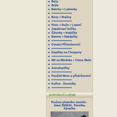
Boty
Brýle
Batohy + Ledvinky
=============
Boxy + Brašny
=============
Pneu + Duše + Lepení
Zapalovací Svíčky
Žárovky + krabičky
Baterie + Nabíječky
=============
Ostatní Příslušenství
=============
Doplňky na Choppery
=============
ND na Minibike + China Skútr
=============
Autodoplňky
=============
Použité Moto a příslušenství
=============
Kuřivo - Doutníky
=============
DOPORUČUJEME
Pružina předního tlumiče -
Jawa 350/634 , Panelka,
Kývačka