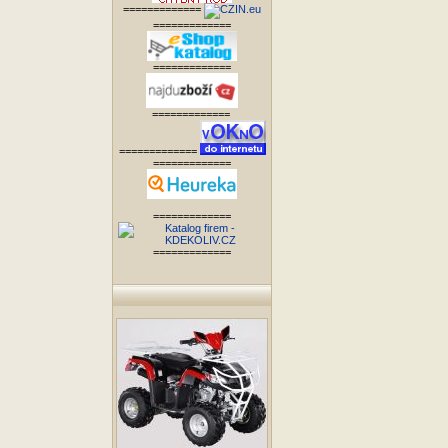
=============
=============
=============
=============
=============
=============
=============
=============