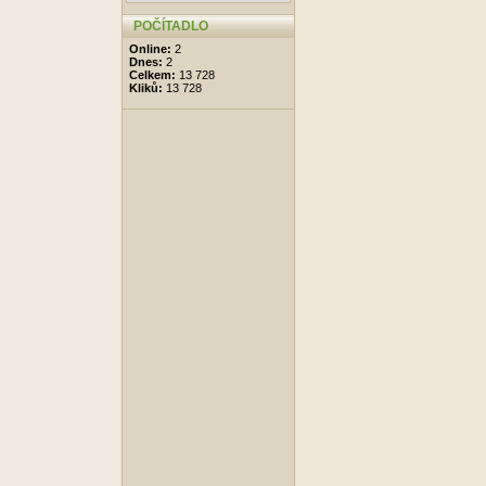
POČÍTADLO
Online:
2
Dnes:
2
Celkem:
13 728
Kliků:
13 728