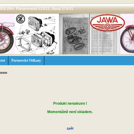
 PRODEJNA: Plynárenská 533/12, Slaný 274 01
stot
Partnerské Odkazy
===
Produkt nenalezen !
Momentálně není skladem.
zpět