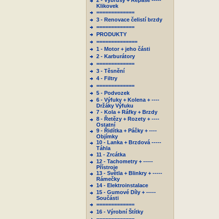
2 - Výbrusy + Repase -----
Klikovek
=============
3 - Renovace čelistí brzdy
=============
PRODUKTY
==============
1 - Motor + jeho části
2 - Karburátory
=============
3 - Těsnění
4 - Filtry
=============
5 - Podvozek
6 - Výfuky + Kolena + ----
Držáky Výfuku
7 - Kola + Ráfky + Brzdy
8 - Řetězy + Rozety + ----
Ostatní
9 - Řidítka + Páčky + ----
Objímky
10 - Lanka + Brzdová -----
Táhla
11 - Zrcátka
12 - Tachometry + -----
Přístroje
13 - Světla + Blinkry + -----
Rámečky
14 - Elektroinstalace
15 - Gumové Díly + -----
Součásti
=============
16 - Výrobní Štítky