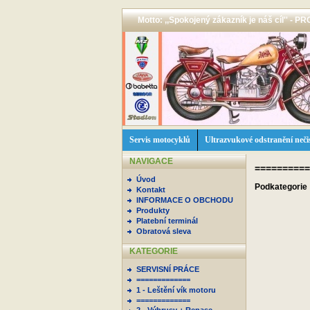
Motto: ,,Spokojený zákazník je náš cíl'' -
Servis motocyklů
Ultrazvukové odstranění neči
NAVIGACE
==========
Úvod
Podkategorie
Kontakt
INFORMACE O OBCHODU
Produkty
Platební terminál
Obratová sleva
KATEGORIE
SERVISNÍ PRÁCE
=============
1 - Leštění vík motoru
=============