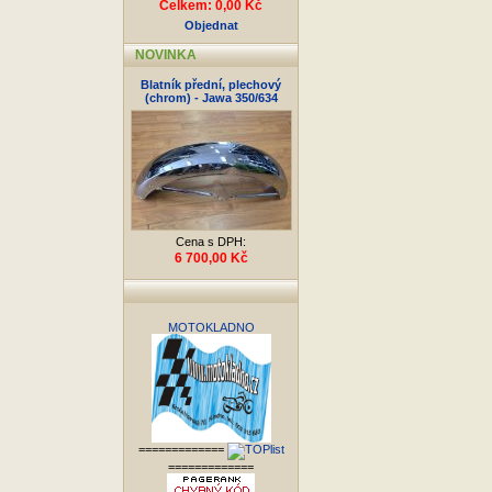
Celkem: 0,00 Kč
Objednat
NOVINKA
Blatník přední, plechový
(chrom) - Jawa 350/634
Cena s DPH:
6 700,00 Kč
MOTOKLADNO
=============
=============