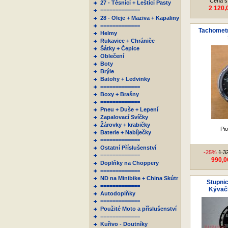
Cena s
27 - Těsnící + Leštící Pasty
2 120,
=============
28 - Oleje + Maziva + Kapaliny
=============
Tachometr
Helmy
Rukavice + Chrániče
Šátky + Čepice
Oblečení
Boty
Brýle
Batohy + Ledvinky
=============
Boxy + Brašny
=============
Pneu + Duše + Lepení
Zapalovací Svíčky
Žárovky + krabičky
Pio
Baterie + Nabíječky
=============
Ostatní Příslušenství
-25%
1 3
=============
990,0
Doplňky na Choppery
=============
ND na Minibike + China Skútr
Stupnic
=============
Kývačk
Autodoplňky
=============
Použité Moto a příslušenství
=============
Kuřivo - Doutníky