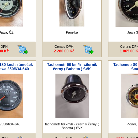
Jawa, ČZ
Panelka
Jawa 3
 DPH:
Cena s DPH:
Cena s DP
00 Kč
2 280,00 Kč
1 865,00 
180 km/h, rámeček
Tachometr 60 km/h - ciferník
Tachometr 80 
Jawa 350/634-640
černý ( Babetta ) SVK
Sta
 350/634-640
tachometr 60 km/h - ciferník černý (
Pionýr,
Babetta ) SVK