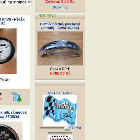
Celkem: 0,00 Kč
Objednat
NOVINKA
 km/h - Pérák
 FJ
Blatník přední, plechový
(chrom) - Jawa 350/634
Cena s DPH:
6 700,00 Kč
Pérák
MOTOKLADNO
H:
Kč
 km/h, rámeček
wa 350/634
=============
=============