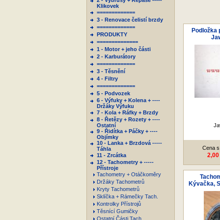
2 - Výbrusy + Repase -----
Klikovek
=============
3 - Renovace čelistí brzdy
=============
Podložka 
PRODUKTY
Ja
==============
1 - Motor + jeho části
2 - Karburátory
=============
3 - Těsnění
4 - Filtry
=============
5 - Podvozek
6 - Výfuky + Kolena + ----
Držáky Výfuku
7 - Kola + Ráfky + Brzdy
8 - Řetězy + Rozety + ----
Ostatní
Ja
9 - Řidítka + Páčky + ----
Objímky
10 - Lanka + Brzdová -----
Cena s
Táhla
2,00
11 - Zrcátka
12 - Tachometry + -----
Přístroje
Tachometry + Otáčkoměry
Tachom
Držáky Tachometrů
Kývačka, Sp
Kryty Tachometrů
Sklíčka + Rámečky Tach.
Kontrolky Přístrojů
Těsnící Gumičky
Ostatní Části Tach.