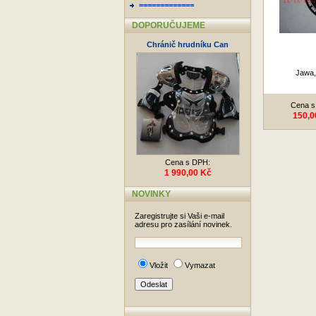
=============
DOPORUČUJEME
Chránič hrudníku Can
Jawa,
Cena s
150,0
Cena s DPH:
1 990,00 Kč
NOVINKY
Zaregistrujte si Vaši e-mail
adresu pro zasílání novinek.
Vložit
Vymazat