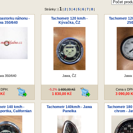
1
Stránky: |
|
2
|
3
|
4
|
5
|
6
|
7
|
8
|
pastorku náhonu -
Tachometr 120 km/h -
Tachometr 120
wa 350/640
Kývačka, ČZ
250
wa 350/640
Jawa, ČZ
Jawa 
 DPH:
-5.2%
1 930,00 Kč
Cena s DP
 Kč
1 830,00 Kč
3 090,00 
etr 140 km/h -
Tachometr 140km/h - Jawa
Tachometr 180
ortka, Californian
Panelka
chrom - Ja