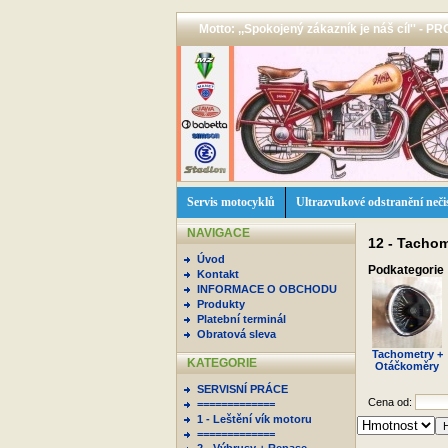
Motto: ,,Spokojený zákazník je náš cíl'' -
Servis motocyklů
Ultrazvukové odstranění neči
NAVIGACE
12 - Tachome
Úvod
Podkategorie
Kontakt
INFORMACE O OBCHODU
Produkty
Platební terminál
Obratová sleva
Tachometry +
KATEGORIE
Otáčkoměry
SERVISNÍ PRÁCE
Cena od:
=============
1 - Leštění vík motoru
=============