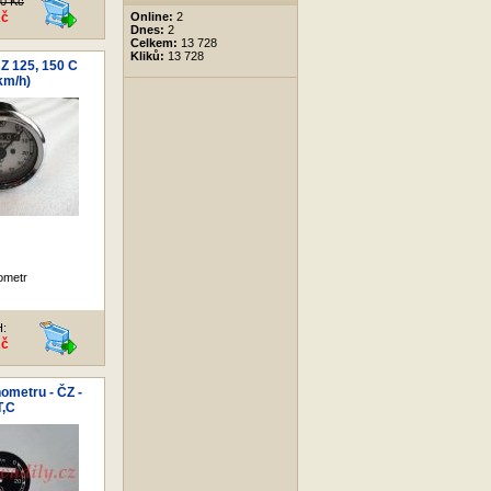
00 Kč
Kč
Online:
2
Dnes:
2
Celkem:
13 728
Kliků:
13 728
Z 125, 150 C
km/h)
ometr
H:
Kč
ometru - ČZ -
T,C