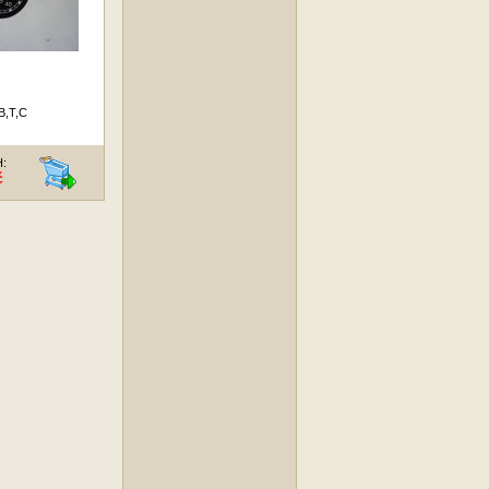
B,T,C
H:
č