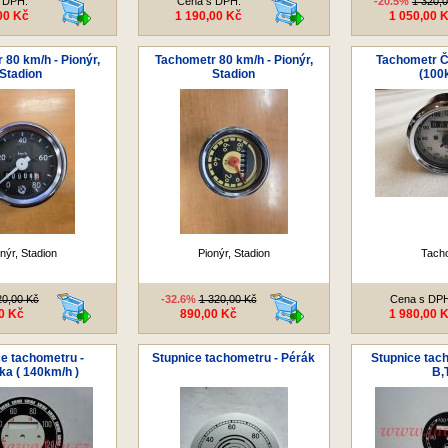
 DPH:
Cena s DPH:
-20.5%
1 320,
00 Kč
1 190,00 Kč
1 050,00 
 80 km/h - Pionýr,
Tachometr 80 km/h - Pionýr,
Tachometr Č
Stadion
Stadion
(100
nýr, Stadion
Pionýr, Stadion
Tach
20,00 Kč
-32.6%
1 320,00 Kč
Cena s DP
0 Kč
890,00 Kč
1 980,00 
e tachometru -
Stupnice tachometru - Pérák
Stupnice tach
a ( 140km/h )
B,