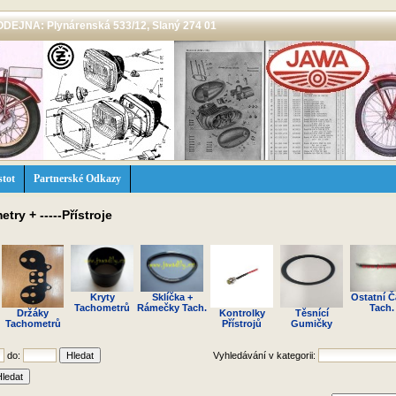
 PRODEJNA: Plynárenská 533/12, Slaný 274 01
stot
Partnerské Odkazy
try + -----Přístroje
Kryty
Sklíčka +
Ostatní Č
Tachometrů
Rámečky Tach.
Tach.
Držáky
Kontrolky
Těsnící
Tachometrů
Přístrojů
Gumičky
do:
Vyhledávání v kategorii: