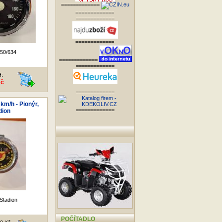
=============
=============
=============
=============
50/634
=============
=============
H:
Kč
=============
km/h - Pionýr,
=============
dion
 Stadion
POČÍTADLO