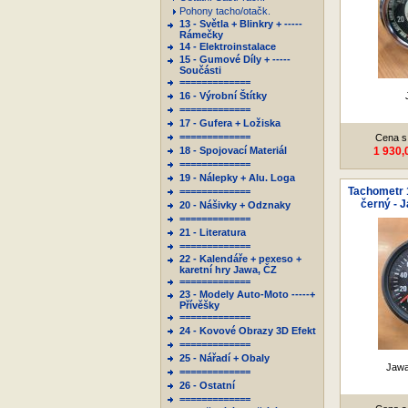
Pohony tacho/otačk.
13 - Světla + Blinkry + -----
Rámečky
14 - Elektroinstalace
15 - Gumové Díly + -----
Součásti
=============
16 - Výrobní Štítky
=============
17 - Gufera + Ložiska
=============
Cena s
18 - Spojovací Materiál
1 930,
=============
19 - Nálepky + Alu. Loga
Tachometr 
=============
černý - 
20 - Nášivky + Odznaky
=============
21 - Literatura
=============
22 - Kalendáře + pexeso +
karetní hry Jawa, ČZ
=============
23 - Modely Auto-Moto -----+
Přívěšky
=============
24 - Kovové Obrazy 3D Efekt
=============
25 - Nářadí + Obaly
Jawa
=============
26 - Ostatní
=============