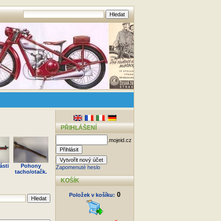
PŘIHLÁŠENÍ
.mojeid.cz
ásti
Pohony
Zapomenuté heslo
tacho/otačk.
KOŠÍK
0
Položek v košíku: