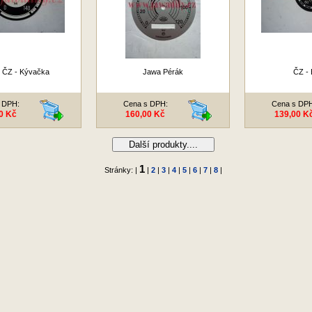
 ČZ - Kývačka
Jawa Pérák
ČZ - 
 DPH:
Cena s DPH:
Cena s DP
0 Kč
160,00 Kč
139,00 K
Další produkty....
1
Stránky: |
|
2
|
3
|
4
|
5
|
6
|
7
|
8
|