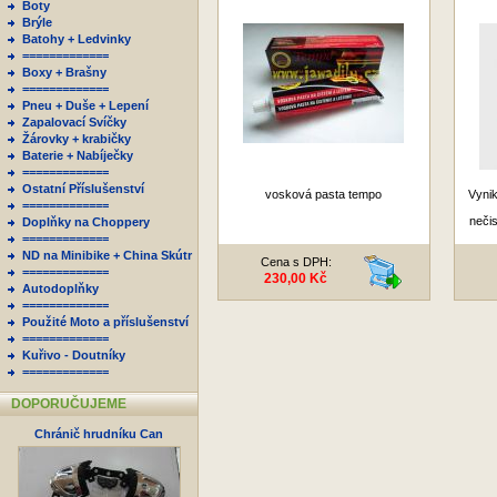
Boty
Brýle
Batohy + Ledvinky
=============
Boxy + Brašny
=============
Pneu + Duše + Lepení
Zapalovací Svíčky
Žárovky + krabičky
Baterie + Nabíječky
=============
Ostatní Příslušenství
vosková pasta tempo
Vynik
=============
nečis
Doplňky na Choppery
=============
ND na Minibike + China Skútr
Cena s DPH:
=============
230,00 Kč
Autodoplňky
=============
Použité Moto a příslušenství
=============
Kuřivo - Doutníky
=============
DOPORUČUJEME
Chránič hrudníku Can