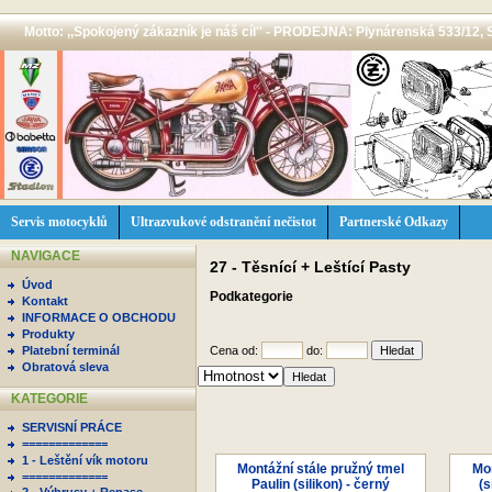
Motto: ,,Spokojený zákazník je náš cíl'' - PRODEJNA: Plynárenská 533/12, 
Servis motocyklů
Ultrazvukové odstranění nečistot
Partnerské Odkazy
NAVIGACE
27 - Těsnící + Leštící Pasty
Úvod
Podkategorie
Kontakt
INFORMACE O OBCHODU
Produkty
Platební terminál
Cena od:
do:
Obratová sleva
KATEGORIE
SERVISNÍ PRÁCE
=============
1 - Leštění vík motoru
Montážní stále pružný tmel
Mon
=============
Paulin (silikon) - černý
(s