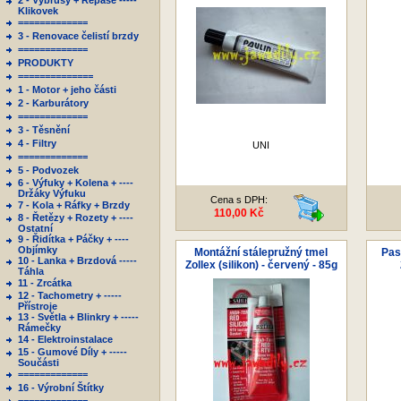
2 - Výbrusy + Repase -----
Klikovek
=============
3 - Renovace čelistí brzdy
=============
PRODUKTY
==============
1 - Motor + jeho části
2 - Karburátory
=============
3 - Těsnění
4 - Filtry
UNI
=============
5 - Podvozek
6 - Výfuky + Kolena + ----
Držáky Výfuku
Cena s DPH:
7 - Kola + Ráfky + Brzdy
110,00 Kč
8 - Řetězy + Rozety + ----
Ostatní
9 - Řidítka + Páčky + ----
Objímky
Montážní stálepružný tmel
Pas
10 - Lanka + Brzdová -----
Zollex (silikon) - červený - 85g
Táhla
11 - Zrcátka
12 - Tachometry + -----
Přístroje
13 - Světla + Blinkry + -----
Rámečky
14 - Elektroinstalace
15 - Gumové Díly + -----
Součásti
=============
16 - Výrobní Štítky