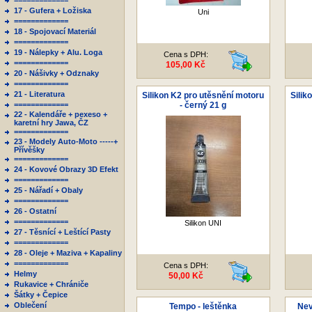
=============
17 - Gufera + Ložiska
Uni
=============
18 - Spojovací Materiál
=============
19 - Nálepky + Alu. Loga
Cena s DPH:
=============
105,00 Kč
20 - Nášivky + Odznaky
=============
21 - Literatura
Silikon K2 pro utěsnění motoru
Silik
=============
- černý 21 g
22 - Kalendáře + pexeso +
karetní hry Jawa, ČZ
=============
23 - Modely Auto-Moto -----+
Přívěšky
=============
24 - Kovové Obrazy 3D Efekt
=============
25 - Nářadí + Obaly
=============
26 - Ostatní
=============
Silikon UNI
27 - Těsnící + Leštící Pasty
=============
28 - Oleje + Maziva + Kapaliny
=============
Cena s DPH:
Helmy
50,00 Kč
Rukavice + Chrániče
Šátky + Čepice
Oblečení
Tempo - leštěnka
Nev