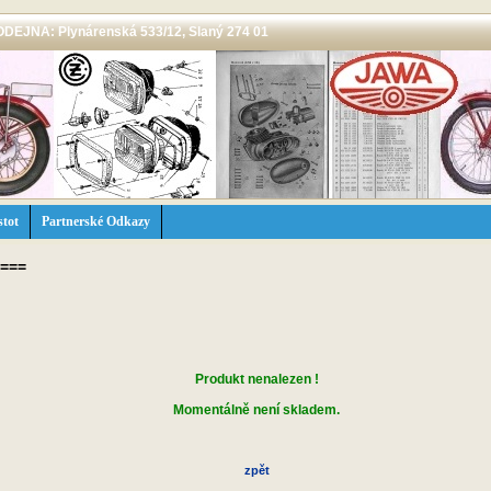
 PRODEJNA: Plynárenská 533/12, Slaný 274 01
stot
Partnerské Odkazy
===
Produkt nenalezen !
Momentálně není skladem.
zpět