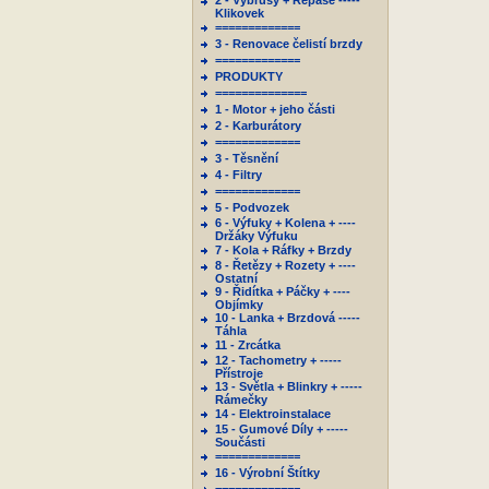
2 - Výbrusy + Repase -----
Klikovek
=============
3 - Renovace čelistí brzdy
=============
PRODUKTY
==============
1 - Motor + jeho části
2 - Karburátory
=============
3 - Těsnění
4 - Filtry
=============
5 - Podvozek
6 - Výfuky + Kolena + ----
Držáky Výfuku
7 - Kola + Ráfky + Brzdy
8 - Řetězy + Rozety + ----
Ostatní
9 - Řidítka + Páčky + ----
Objímky
10 - Lanka + Brzdová -----
Táhla
11 - Zrcátka
12 - Tachometry + -----
Přístroje
13 - Světla + Blinkry + -----
Rámečky
14 - Elektroinstalace
15 - Gumové Díly + -----
Součásti
=============
16 - Výrobní Štítky