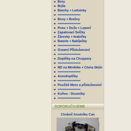
Boty
Brýle
Batohy + Ledvinky
=============
Boxy + Brašny
=============
Pneu + Duše + Lepení
Zapalovací Svíčky
Žárovky + krabičky
Baterie + Nabíječky
=============
Ostatní Příslušenství
=============
Doplňky na Choppery
=============
ND na Minibike + China Skútr
=============
Autodoplňky
=============
Použité Moto a příslušenství
=============
Kuřivo - Doutníky
=============
DOPORUČUJEME
Chránič hrudníku Can