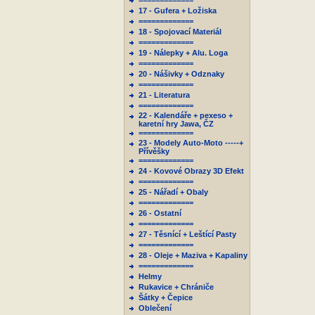
=============
17 - Gufera + Ložiska
=============
18 - Spojovací Materiál
=============
19 - Nálepky + Alu. Loga
=============
20 - Nášivky + Odznaky
=============
21 - Literatura
=============
22 - Kalendáře + pexeso +
karetní hry Jawa, ČZ
=============
23 - Modely Auto-Moto -----+
Přívěšky
=============
24 - Kovové Obrazy 3D Efekt
=============
25 - Nářadí + Obaly
=============
26 - Ostatní
=============
27 - Těsnící + Leštící Pasty
=============
28 - Oleje + Maziva + Kapaliny
=============
Helmy
Rukavice + Chrániče
Šátky + Čepice
Oblečení