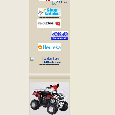
=============
=============
=============
=============
=============
=============
=============
=============