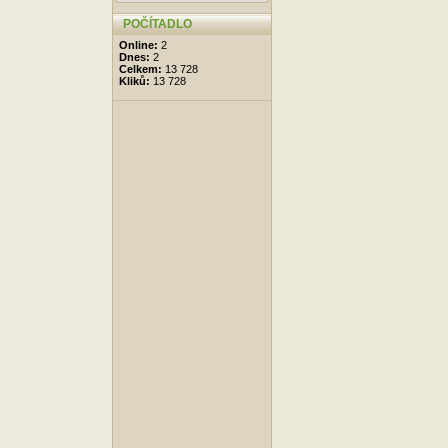
POČÍTADLO
Online:
2
Dnes:
2
Celkem:
13 728
Kliků:
13 728