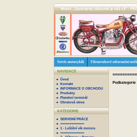
Motto: ,,Spokojený zákazník je náš cíl'' -
Servis motocyklů
Ultrazvukové odstranění neči
NAVIGACE
==========
Úvod
Podkategorie
Kontakt
INFORMACE O OBCHODU
Produkty
Platební terminál
Obratová sleva
KATEGORIE
SERVISNÍ PRÁCE
=============
1 - Leštění vík motoru
=============