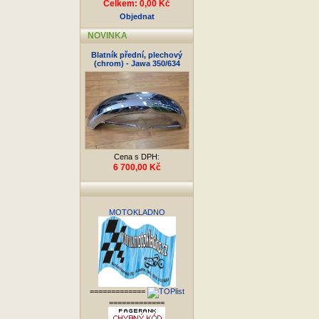
Celkem: 0,00 Kč
Objednat
NOVINKA
Blatník přední, plechový
(chrom) - Jawa 350/634
Cena s DPH:
6 700,00 Kč
MOTOKLADNO
=============
=============