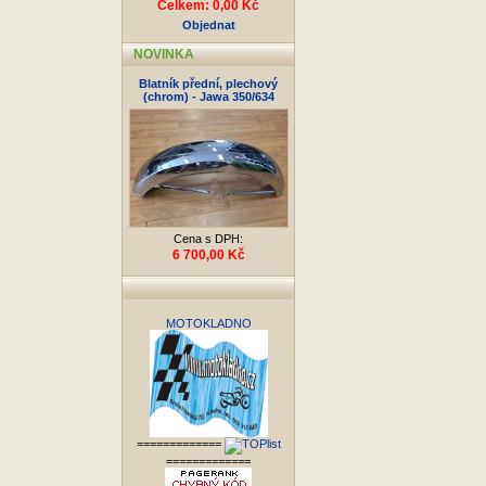
Celkem: 0,00 Kč
Objednat
NOVINKA
Blatník přední, plechový
(chrom) - Jawa 350/634
Cena s DPH:
6 700,00 Kč
MOTOKLADNO
=============
=============