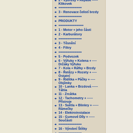
2 - Výbrusy + Repase -----
Klikovek
=============
3 - Renovace čelistí brzdy
=============
PRODUKTY
==============
1 - Motor + jeho části
2 - Karburátory
=============
3 - Těsnění
4 - Filtry
=============
5 - Podvozek
6 - Výfuky + Kolena + ----
Držáky Výfuku
7 - Kola + Ráfky + Brzdy
8 - Řetězy + Rozety + ----
Ostatní
9 - Řidítka + Páčky + ----
Objímky
10 - Lanka + Brzdová -----
Táhla
11 - Zrcátka
12 - Tachometry + -----
Přístroje
13 - Světla + Blinkry + -----
Rámečky
14 - Elektroinstalace
15 - Gumové Díly + -----
Součásti
=============
16 - Výrobní Štítky