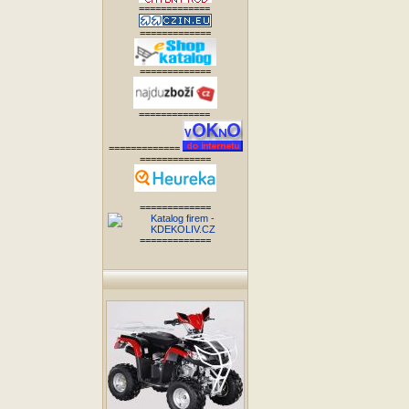
=============
=============
=============
=============
=============
=============
=============
=============