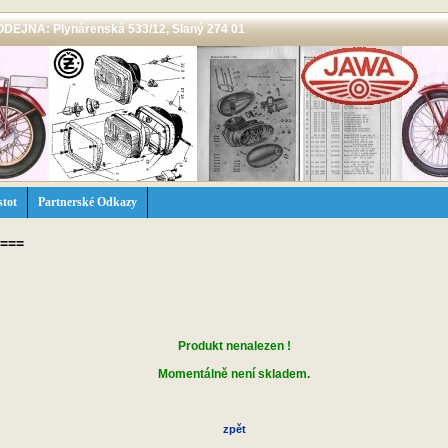
 PRODEJNA: Plynárenská 533/12, Slaný 274 01
stot
Partnerské Odkazy
===
Produkt nenalezen !
Momentálně není skladem.
zpět