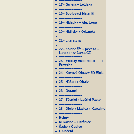
=============
17 - Gufera + Ložiska
=============
18 - Spojovací Materiál
=============
19 - Nálepky + Alu. Loga
=============
20 - Nášivky + Odznaky
=============
21 - Literatura
=============
22 - Kalendáře + pexeso +
karetní hry Jawa, ČZ
=============
23 - Modely Auto-Moto -----+
Přívěšky
=============
24 - Kovové Obrazy 3D Efekt
=============
25 - Nářadí + Obaly
=============
26 - Ostatní
=============
27 - Těsnící + Leštící Pasty
=============
28 - Oleje + Maziva + Kapaliny
=============
Helmy
Rukavice + Chrániče
Šátky + Čepice
Oblečení