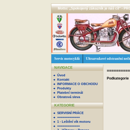
Motto: ,,Spokojený zákazník je náš cíl'' -
Servis motocyklů
Ultrazvukové odstranění neči
NAVIGACE
==========
Úvod
Podkategorie
Kontakt
INFORMACE O OBCHODU
Produkty
Platební terminál
Obratová sleva
KATEGORIE
SERVISNÍ PRÁCE
=============
1 - Leštění vík motoru
=============