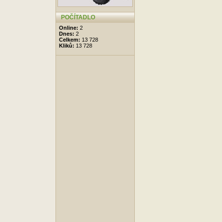
POČÍTADLO
Online:
2
Dnes:
2
Celkem:
13 728
Kliků:
13 728