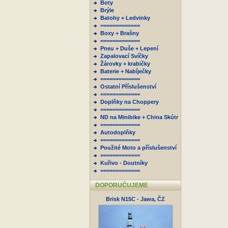
Boty
Brýle
Batohy + Ledvinky
=============
Boxy + Brašny
=============
Pneu + Duše + Lepení
Zapalovací Svíčky
Žárovky + krabičky
Baterie + Nabíječky
=============
Ostatní Příslušenství
=============
Doplňky na Choppery
=============
ND na Minibike + China Skútr
=============
Autodoplňky
=============
Použité Moto a příslušenství
=============
Kuřivo - Doutníky
=============
DOPORUČUJEME
Brisk N15C - Jawa, ČZ