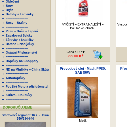
Oblečení
Boty
Brýle
Batohy + Ledvinky
=============
Boxy + Brašny
VYČISTÍ – EXTRA NALEŠTÍ –
Vysoce
=============
EXTRA OCHRÁNÍ
Pneu + Duše + Lepení
Zapalovací Svíčky
Žárovky + krabičky
Baterie + Nabíječky
=============
Cena s DPH:
Ostatní Příslušenství
299,00 Kč
=============
Doplňky na Choppery
=============
Převodový olej - Madit PP80,
Přev
ND na Minibike + China Skútr
SAE 80W
=============
Autodoplňky
=============
Použité Moto a příslušenství
=============
Kuřivo - Doutníky
=============
DOPORUČUJEME
Startovací segment 16 z. - Jawa
350/634-640
Madit