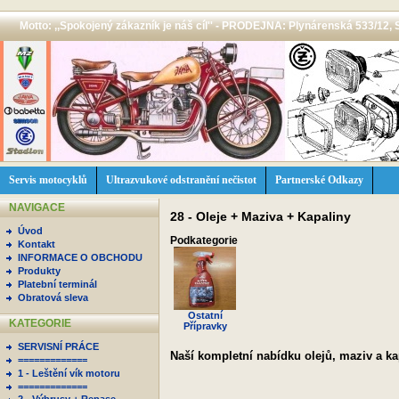
Motto: ,,Spokojený zákazník je náš cíl'' - PRODEJNA: Plynárenská 533/12, 
Servis motocyklů
Ultrazvukové odstranění nečistot
Partnerské Odkazy
NAVIGACE
28 - Oleje + Maziva + Kapaliny
Úvod
Podkategorie
Kontakt
INFORMACE O OBCHODU
Produkty
Platební terminál
Obratová sleva
Ostatní
KATEGORIE
Přípravky
SERVISNÍ PRÁCE
Naší kompletní nabídku olejů, maziv a ka
=============
1 - Leštění vík motoru
=============