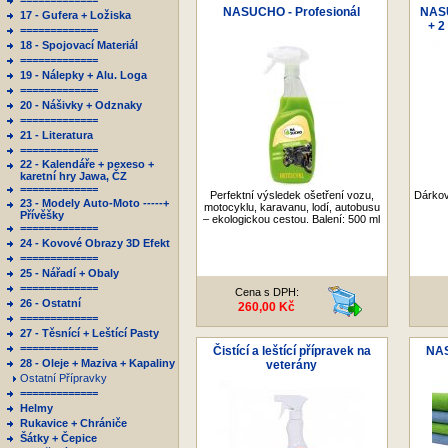
=============
NASUCHO - Profesionál
NASU
17 - Gufera + Ložiska
+ 2
=============
18 - Spojovací Materiál
=============
19 - Nálepky + Alu. Loga
=============
20 - Nášivky + Odznaky
=============
21 - Literatura
=============
22 - Kalendáře + pexeso +
karetní hry Jawa, ČZ
=============
Perfektní výsledek ošetření vozu,
Dárkové
23 - Modely Auto-Moto -----+
motocyklu, karavanu, lodí, autobusu
Přívěšky
– ekologickou cestou. Balení: 500 ml
=============
24 - Kovové Obrazy 3D Efekt
=============
25 - Nářadí + Obaly
=============
Cena s DPH:
26 - Ostatní
260,00 Kč
=============
27 - Těsnící + Leštící Pasty
=============
Čistící a leštící přípravek na
NAS
28 - Oleje + Maziva + Kapaliny
veterány
Ostatní Přípravky
=============
Helmy
Rukavice + Chrániče
Šátky + Čepice