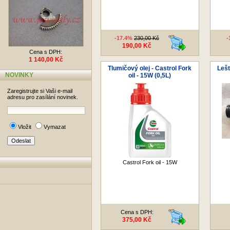
-17.4%
230,00 Kč
-
190,00 Kč
Cena s DPH:
1 140,00 Kč
Tlumičový olej - Castrol Fork
Lešt
NOVINKY
oil - 15W (0,5L)
Zaregistrujte si Vaši e-mail
adresu pro zasílání novinek.
Vložit
Vymazat
Castrol Fork oil - 15W
Cena s DPH:
375,00 Kč