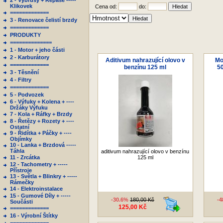
2 - Výbrusy + Repase -----
Klikovek
Cena od:
do:
=============
3 - Renovace čelistí brzdy
=============
PRODUKTY
==============
1 - Motor + jeho části
2 - Karburátory
Aditivum nahrazující olovo v
Mo
=============
benzínu 125 ml
5
3 - Těsnění
4 - Filtry
=============
5 - Podvozek
6 - Výfuky + Kolena + ----
Držáky Výfuku
7 - Kola + Ráfky + Brzdy
8 - Řetězy + Rozety + ----
Ostatní
9 - Řidítka + Páčky + ----
Objímky
10 - Lanka + Brzdová -----
Táhla
aditivum nahrazující olovo v benzínu
11 - Zrcátka
125 ml
12 - Tachometry + -----
Přístroje
13 - Světla + Blinkry + -----
Rámečky
14 - Elektroinstalace
15 - Gumové Díly + -----
-30.6%
180,00 Kč
-
Součásti
125,00 Kč
=============
16 - Výrobní Štítky