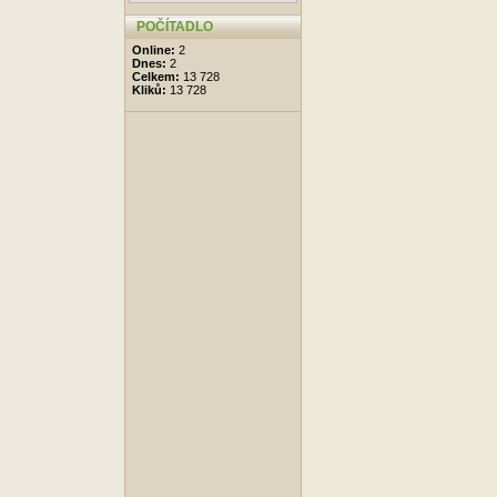
POČÍTADLO
Online:
2
Dnes:
2
Celkem:
13 728
Kliků:
13 728