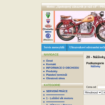
Motto: ,,Spokojený zákazník je náš cíl'' -
Servis motocyklů
Ultrazvukové odstranění neči
NAVIGACE
20 - Nášivk
Úvod
Podkategorie
Kontakt
Nášivky
INFORMACE O OBCHODU
Produkty
Platební terminál
Obratová sleva
KATEGORIE
Cena od:
SERVISNÍ PRÁCE
=============
1 - Leštění vík motoru
=============