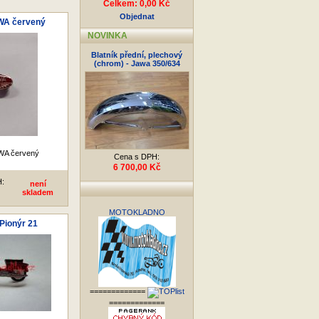
Celkem: 0,00 Kč
Objednat
WA červený
NOVINKA
Blatník přední, plechový
(chrom) - Jawa 350/634
WA červený
Cena s DPH:
6 700,00 Kč
H:
není
skladem
MOTOKLADNO
Pionýr 21
=============
=============