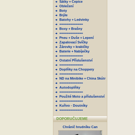
Šátky + Čepice
Oblečení
Boty
Brýle
Batohy + Ledvinky
=============
Boxy + Brašny
=============
Pneu + Duše + Lepení
Zapalovací Svíčky
Žárovky + krabičky
Baterie + Nabíječky
=============
Ostatní Příslušenství
=============
Doplňky na Choppery
=============
ND na Minibike + China Skútr
=============
Autodoplňky
=============
Použité Moto a příslušenství
=============
Kuřivo - Doutníky
=============
DOPORUČUJEME
Chránič hrudníku Can