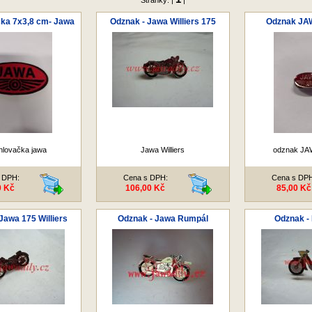
Stránky: |
|
ka 7x3,8 cm- Jawa
Odznak - Jawa Williers 175
Odznak JA
hlovačka jawa
Jawa Williers
odznak JA
 DPH:
Cena s DPH:
Cena s DP
0 Kč
106,00 Kč
85,00 Kč
Jawa 175 Williers
Odznak - Jawa Rumpál
Odznak - 