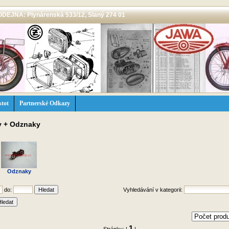
 PRODEJNA: Plynárenská 533/12, Slaný 274 01
stot
Partnerské Odkazy
y + Odznaky
Odznaky
do:
Vyhledávání v kategorii:
1