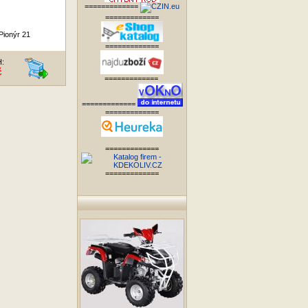
=============
=============
Pionýr 21
=============
H:
č
=============
=============
=============
=============
=============