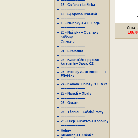
=============
17 - Gufera + Ložiska
=============
18 - Spojovací Materiál
=============
19 - Nálepky + Alu. Loga
=============
Cena s
106,0
20 - Nášivky + Odznaky
Nášivky
Odznaky
=============
21 - Literatura
=============
22 - Kalendáře + pexeso +
karetní hry Jawa, ČZ
=============
23 - Modely Auto-Moto -----+
Přívěšky
=============
24 - Kovové Obrazy 3D Efekt
=============
25 - Nářadí + Obaly
=============
26 - Ostatní
=============
27 - Těsnící + Leštící Pasty
=============
28 - Oleje + Maziva + Kapaliny
=============
Helmy
Rukavice + Chrániče