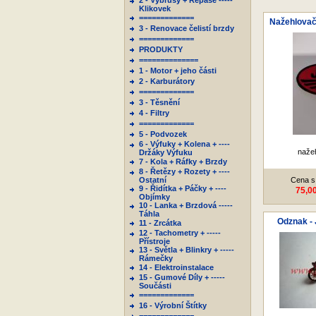
2 - Výbrusy + Repase -----
Klikovek
=============
Nažehlovač
3 - Renovace čelistí brzdy
=============
PRODUKTY
==============
1 - Motor + jeho části
2 - Karburátory
=============
3 - Těsnění
4 - Filtry
=============
5 - Podvozek
6 - Výfuky + Kolena + ----
naže
Držáky Výfuku
7 - Kola + Ráfky + Brzdy
8 - Řetězy + Rozety + ----
Ostatní
Cena s
9 - Řidítka + Páčky + ----
75,0
Objímky
10 - Lanka + Brzdová -----
Táhla
Odznak - 
11 - Zrcátka
12 - Tachometry + -----
Přístroje
13 - Světla + Blinkry + -----
Rámečky
14 - Elektroinstalace
15 - Gumové Díly + -----
Součásti
=============
16 - Výrobní Štítky