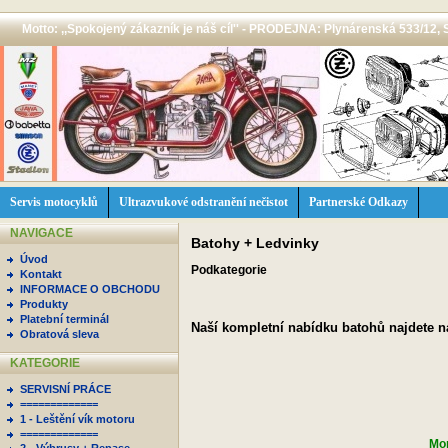
Motto: ,,Spokojený zákazník je náš cíl'' - PRODEJNA: Plynárenská 533/12, 
Servis motocyklů
Ultrazvukové odstranění nečistot
Partnerské Odkazy
NAVIGACE
Batohy + Ledvinky
Úvod
Podkategorie
Kontakt
INFORMACE O OBCHODU
Produkty
Platební terminál
Naší kompletní nabídku batohů najdete 
Obratová sleva
KATEGORIE
SERVISNÍ PRÁCE
=============
1 - Leštění vík motoru
=============
Mom