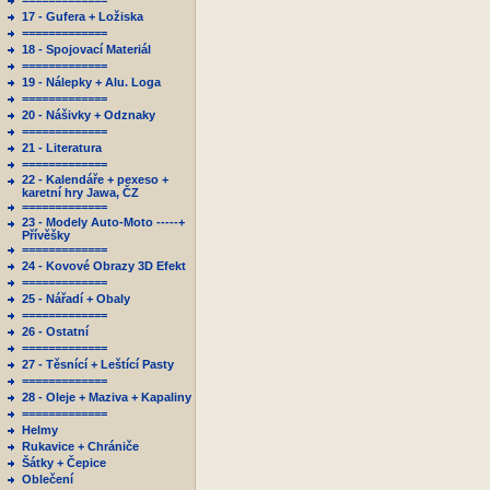
=============
17 - Gufera + Ložiska
=============
18 - Spojovací Materiál
=============
19 - Nálepky + Alu. Loga
=============
20 - Nášivky + Odznaky
=============
21 - Literatura
=============
22 - Kalendáře + pexeso +
karetní hry Jawa, ČZ
=============
23 - Modely Auto-Moto -----+
Přívěšky
=============
24 - Kovové Obrazy 3D Efekt
=============
25 - Nářadí + Obaly
=============
26 - Ostatní
=============
27 - Těsnící + Leštící Pasty
=============
28 - Oleje + Maziva + Kapaliny
=============
Helmy
Rukavice + Chrániče
Šátky + Čepice
Oblečení