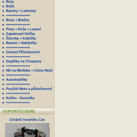
Boty
Brýle
Batohy + Ledvinky
=============
Boxy + Brašny
=============
Pneu + Duše + Lepení
Zapalovací Svíčky
Žárovky + krabičky
Baterie + Nabíječky
=============
Ostatní Příslušenství
=============
Doplňky na Choppery
=============
ND na Minibike + China Skútr
=============
Autodoplňky
=============
Použité Moto a příslušenství
=============
Kuřivo - Doutníky
=============
DOPORUČUJEME
Chránič hrudníku Can