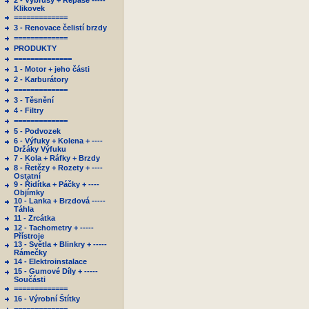
2 - Výbrusy + Repase -----
Klikovek
=============
3 - Renovace čelistí brzdy
=============
PRODUKTY
==============
1 - Motor + jeho části
2 - Karburátory
=============
3 - Těsnění
4 - Filtry
=============
5 - Podvozek
6 - Výfuky + Kolena + ----
Držáky Výfuku
7 - Kola + Ráfky + Brzdy
8 - Řetězy + Rozety + ----
Ostatní
9 - Řidítka + Páčky + ----
Objímky
10 - Lanka + Brzdová -----
Táhla
11 - Zrcátka
12 - Tachometry + -----
Přístroje
13 - Světla + Blinkry + -----
Rámečky
14 - Elektroinstalace
15 - Gumové Díly + -----
Součásti
=============
16 - Výrobní Štítky