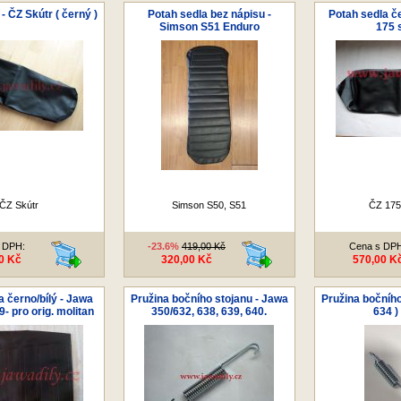
- ČZ Skútr ( černý )
Potah sedla bez nápisu -
Potah sedla č
Simson S51 Enduro
175 
ČZ Skútr
Simson S50, S51
ČZ 175 
 DPH:
-23.6%
419,00 Kč
Cena s DP
0 Kč
320,00 Kč
570,00 K
a černo/bílý - Jawa
Pružina bočního stojanu - Jawa
Pružina bočního
- pro orig. molitan
350/632, 638, 639, 640.
634 )