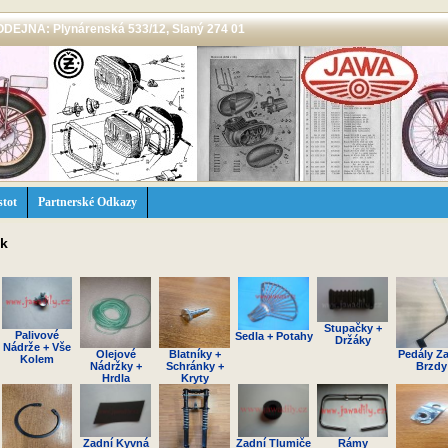
 PRODEJNA: Plynárenská 533/12, Slaný 274 01
stot
Partnerské Odkazy
ek
Stupačky +
Palivové
Sedla + Potahy
Držáky
Nádrže + Vše
Olejové
Blatníky +
Pedály Z
Kolem
Nádržky +
Schránky +
Brzdy
Hrdla
Kryty
Zadní Kyvná
Zadní Tlumiče
Rámy