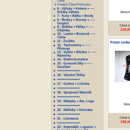
Části
Ostatní Části Podvozku
6 - Výfuky + Kolena + ----
Držáky Výfuku
Simson
7 - Kola + Ráfky + Brzdy
8 - Řetězy + Rozety + ----
Ostatní
Cena s
9 - Řidítka + Páčky + ----
230,0
Objímky
10 - Lanka + Brzdová -----
Táhla
11 - Zrcátka
Potah sedla
12 - Tachometry + -----
Přístroje
13 - Světla + Blinkry + -----
Rámečky
14 - Elektroinstalace
15 - Gumové Díly + -----
Součásti
=============
16 - Výrobní Štítky
=============
17 - Gufera + Ložiska
=============
18 - Spojovací Materiál
=============
19 - Nálepky + Alu. Loga
Sim
=============
20 - Nášivky + Odznaky
=============
Cena s
21 - Literatura
190,0
=============
22 - Kalendáře + pexeso +