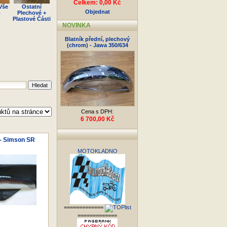
Celkem: 0,00 Kč
Vše
Ostatní
Objednat
m
Plechové +
Plastové Části
NOVINKA
Blatník přední, plechový
(chrom) - Jawa 350/634
Cena s DPH:
6 700,00 Kč
 - Simson SR
MOTOKLADNO
=============
=============