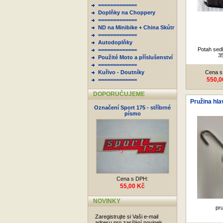
=============
Doplňky na Choppery
=============
ND na Minibike + China Skútr
=============
Autodoplňky
Potah sedl
=============
3
Použité Moto a příslušenství
=============
Kuřivo - Doutníky
Cena s
550,0
=============
DOPORUČUJEME
Pružina hla
Označení Sport 175 - stříbrné
písmo
Cena s DPH:
55,00 Kč
NOVINKY
pr
Zaregistrujte si Vaši e-mail
adresu pro zasílání novinek.