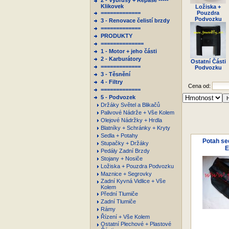
2 - Výbrusy + Repase -----
Klikovek
Ložiska +
=============
Pouzdra
Podvozku
3 - Renovace čelistí brzdy
=============
PRODUKTY
==============
1 - Motor + jeho části
2 - Karburátory
Ostatní Části
=============
Podvozku
3 - Těsnění
4 - Filtry
Cena od:
=============
5 - Podvozek
Držáky Světel a Blikačů
Palivové Nádrže + Vše Kolem
Olejové Nádržky + Hrdla
Blatníky + Schránky + Kryty
Sedla + Potahy
Potah se
Stupačky + Držáky
E
Pedály Zadní Brzdy
Stojany + Nosiče
Ložiska + Pouzdra Podvozku
Maznice + Segrovky
Zadní Kyvná Vidlice + Vše
Kolem
Přední Tlumiče
Zadní Tlumiče
Rámy
Řízení + Vše Kolem
Ostatní Plechové + Plastové