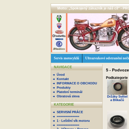
Motto: ,,Spokojený zákazník je náš cíl'' -
Servis motocyklů
Ultrazvukové odstranění neči
NAVIGACE
5 - Podvoz
Úvod
Podkategorie
Kontakt
INFORMACE O OBCHODU
Produkty
Platební terminál
Obratová sleva
Držáky Světel
a Blikačů
KATEGORIE
SERVISNÍ PRÁCE
=============
1 - Leštění vík motoru
=============