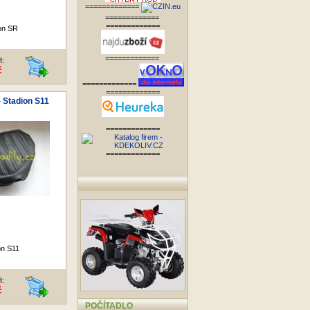
=============
=============
=============
on SR
=============
H:
č
=============
=============
- Stadion S11
=============
=============
on S11
H:
č
POČÍTADLO