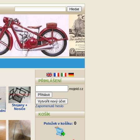
PŘIHLÁŠENÍ
.mojeid.cz
Stojany +
Zapomenuté heslo
Nosiče
adní
KOŠÍK
0
Položek v košíku: