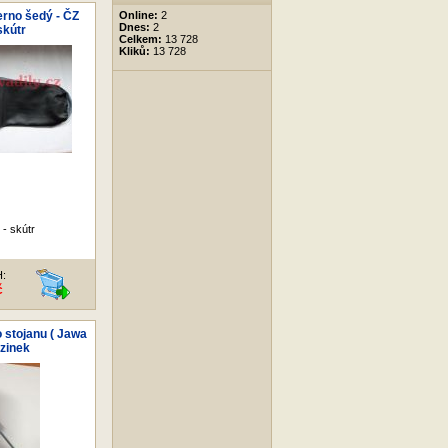
erno šedý - ČZ
Online:
2
Dnes:
2
skútr
Celkem:
13 728
Kliků:
13 728
- skútr
H:
č
 stojanu ( Jawa
 zinek