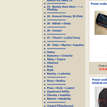
karetní hry Jawa, ČZ
=============
Potah sedla 
23 - Modely Auto-Moto -----+
Přívěšky
=============
24 - Kovové Obrazy 3D Efekt
=============
25 - Nářadí + Obaly
=============
26 - Ostatní
=============
27 - Těsnící + Leštící Pasty
=============
28 - Oleje + Maziva + Kapaliny
=============
Helmy
Rukavice + Chrániče
Šátky + Čepice
Oblečení
Cena s
Boty
570,0
Brýle
Batohy + Ledvinky
=============
Potah sedl
Boxy + Brašny
350/638-639
=============
Pneu + Duše + Lepení
Zapalovací Svíčky
Žárovky + krabičky
Baterie + Nabíječky
=============
Ostatní Příslušenství