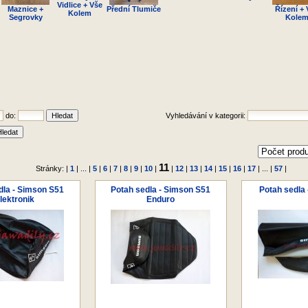
Vidlice + Vše
Maznice +
Přední Tlumiče
Řízení + 
Kolem
Segrovky
Kole
do:
Vyhledávání v kategorii:
11
Stránky: |
1
| ... |
5
|
6
|
7
|
8
|
9
|
10
|
|
12
|
13
|
14
|
15
|
16
|
17
| ... |
57
|
dla - Simson S51
Potah sedla - Simson S51
Potah sedla
lektronik
Enduro