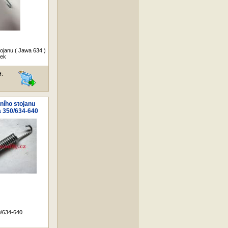
ojanu ( Jawa 634 )
nek
H:
ního stojanu
a 350/634-640
/634-640