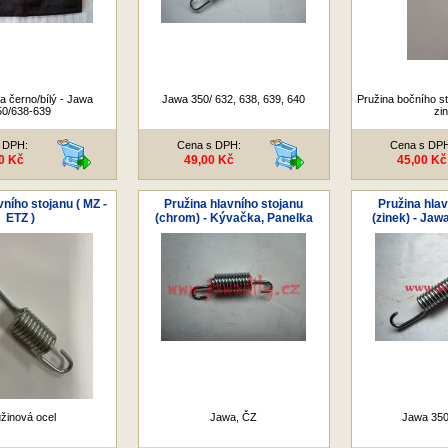
a černo/bílý - Jawa
Jawa 350/ 632, 638, 639, 640
Pružina bočního st
50/638-639
zi
 DPH:
Cena s DPH:
Cena s DP
0 Kč
49,00 Kč
45,00 Kč
vního stojanu ( MZ -
Pružina hlavního stojanu
Pružina hlav
ETZ )
(chrom) - Kývačka, Panelka
(zinek) - Jaw
užinová ocel
Jawa, ČZ
Jawa 350