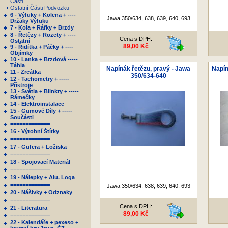
Části
Ostatní Části Podvozku
6 - Výfuky + Kolena + ----
Jawa 350/634, 638, 639, 640, 693
Držáky Výfuku
7 - Kola + Ráfky + Brzdy
8 - Řetězy + Rozety + ----
Cena s DPH:
Ostatní
89,00 Kč
9 - Řidítka + Páčky + ----
Objímky
10 - Lanka + Brzdová -----
Táhla
Napínák řetězu, pravý - Jawa
Napín
11 - Zrcátka
350/634-640
12 - Tachometry + -----
Přístroje
13 - Světla + Blinkry + -----
Rámečky
14 - Elektroinstalace
15 - Gumové Díly + -----
Součásti
=============
16 - Výrobní Štítky
=============
17 - Gufera + Ložiska
=============
18 - Spojovací Materiál
=============
19 - Nálepky + Alu. Loga
=============
Jawa 350/634, 638, 639, 640, 693
20 - Nášivky + Odznaky
=============
Cena s DPH:
21 - Literatura
89,00 Kč
=============
22 - Kalendáře + pexeso +