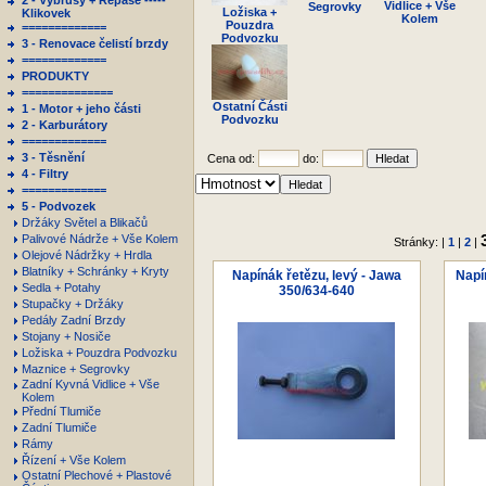
2 - Výbrusy + Repase -----
Vidlice + Vše
Segrovky
Ložiska +
Klikovek
Kolem
Pouzdra
=============
Podvozku
3 - Renovace čelistí brzdy
=============
PRODUKTY
==============
Ostatní Části
1 - Motor + jeho části
Podvozku
2 - Karburátory
=============
3 - Těsnění
Cena od:
do:
4 - Filtry
=============
5 - Podvozek
Držáky Světel a Blikačů
Palivové Nádrže + Vše Kolem
Stránky: |
1
|
2
|
Olejové Nádržky + Hrdla
Blatníky + Schránky + Kryty
Napínák řetězu, levý - Jawa
Napí
Sedla + Potahy
350/634-640
Stupačky + Držáky
Pedály Zadní Brzdy
Stojany + Nosiče
Ložiska + Pouzdra Podvozku
Maznice + Segrovky
Zadní Kyvná Vidlice + Vše
Kolem
Přední Tlumiče
Zadní Tlumiče
Rámy
Řízení + Vše Kolem
Ostatní Plechové + Plastové