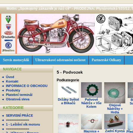
Motto: ,,Spokojený zákazník je náš cíl'' - PRODEJNA: Plynárenská 533/12, 
Servis motocyklů
Ultrazvukové odstranění nečistot
Partnerské Odkazy
NAVIGACE
5 - Podvozek
Úvod
Podkategorie
Kontakt
INFORMACE O OBCHODU
Produkty
Platební terminál
Obratová sleva
Držáky Světel
Palivové
B
a Blikačů
Nádrže + Vše
S
Olejové
Kolem
KATEGORIE
Nádržky +
Hrdla
SERVISNÍ PRÁCE
=============
1 - Leštění vík motoru
=============
Zadní Kyvná
Maznice +
Pře