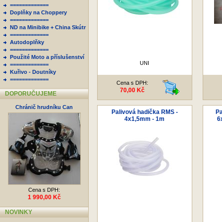
=============
Doplňky na Choppery
=============
ND na Minibike + China Skútr
=============
Autodoplňky
=============
Použité Moto a příslušenství
UNI
=============
Kuřivo - Doutníky
=============
Cena s DPH:
70,00 Kč
DOPORUČUJEME
Chránič hrudníku Can
Palivová hadička RMS -
Pa
4x1,5mm - 1m
6
Cena s DPH:
1 990,00 Kč
NOVINKY