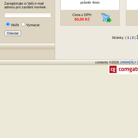
průměr 4mm
Zaregistrujte si Vaši e-mail
adresu pro zasílání novinek.
Cena s DPH:
60,00 Kč
Vložit
Vymazat
Stránky: |
1
|
2
|
contents ©2026
JAWADÍLY S