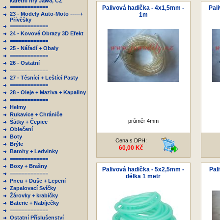
karetní hry Jawa, ČZ
=============
Palivová hadička - 4x1,5mm -
Pal
23 - Modely Auto-Moto -----+
1m
Přívěšky
=============
24 - Kovové Obrazy 3D Efekt
=============
25 - Nářadí + Obaly
=============
26 - Ostatní
=============
27 - Těsnící + Leštící Pasty
=============
28 - Oleje + Maziva + Kapaliny
=============
Helmy
Rukavice + Chrániče
průměr 4mm
Šátky + Čepice
Oblečení
Boty
Cena s DPH:
Brýle
60,00 Kč
Batohy + Ledvinky
=============
Boxy + Brašny
Palivová hadička - 5x2,5mm -
Pal
=============
délka 1 metr
Pneu + Duše + Lepení
Zapalovací Svíčky
Žárovky + krabičky
Baterie + Nabíječky
=============
Ostatní Příslušenství