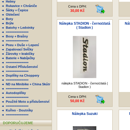
Helmy
Rukavice + Chrániče
Cena s DPH:
Šátky + Čepice
30,00 Kč
Oblečení
Boty
Brýle
Nálepka STADION - černo/zlatá
Ná
( Stadion )
Batohy + Ledvinky
=============
Boxy + Brašny
=============
Pneu + Duše + Lepení
Zapalovací Svíčky
Žárovky + krabičky
Baterie + Nabíječky
=============
Ostatní Příslušenství
=============
Doplňky na Choppery
=============
nálepka STADION - černo/zlatá (
ND na Minibike + China Skútr
Stadion )
=============
Autodoplňky
Cena s DPH:
=============
50,00 Kč
Použité Moto a příslušenství
=============
Kuřivo - Doutníky
Nálepka Suzuki
=============
DOPORUČUJEME