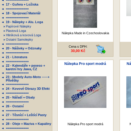
=============
17 - Gufera + Ložiska
=============
18 - Spojovací Materiál
=============
19 - Nálepky + Alu. Loga
Papírové Nálepky
Plastová Loga
Nálepka Made in Czechoslovakia
Hliníková a kovová Loga
Ostatní Samolepky
=============
Cena s DPH:
20 - Nášivky + Odznaky
30,00 Kč
=============
21 - Literatura
=============
Nálepka Pro sport modrá
Ná
22 - Kalendáře + pexeso +
karetní hry Jawa, ČZ
=============
23 - Modely Auto-Moto -----+
Přívěšky
=============
24 - Kovové Obrazy 3D Efekt
=============
25 - Nářadí + Obaly
=============
26 - Ostatní
=============
27 - Těsnící + Leštící Pasty
=============
28 - Oleje + Maziva + Kapaliny
Nálepka Pro sport modrá
=============