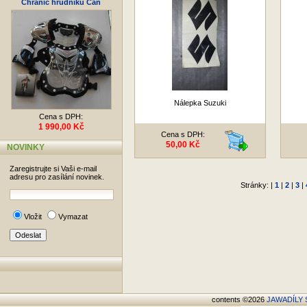
Chránič hrudníku Can
Nálepka Suzuki
Cena s DPH:
1 990,00 Kč
Cena s DPH:
50,00 Kč
NOVINKY
Zaregistrujte si Vaši e-mail
adresu pro zasílání novinek.
Stránky: |
1
|
2
|
3
|
Vložit
Vymazat
contents ©2026
JAWADÍLY S