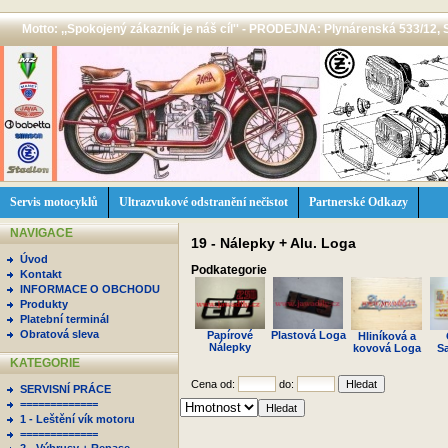
Motto: ,,Spokojený zákazník je náš cíl'' - PRODEJNA: Plynárenská 533/12, 
Servis motocyklů
Ultrazvukové odstranění nečistot
Partnerské Odkazy
NAVIGACE
19 - Nálepky + Alu. Loga
Úvod
Podkategorie
Kontakt
INFORMACE O OBCHODU
Produkty
Platební terminál
Obratová sleva
Papírové
Plastová Loga
Hliníková a
Nálepky
kovová Loga
S
KATEGORIE
Cena od:
do:
SERVISNÍ PRÁCE
=============
1 - Leštění vík motoru
=============