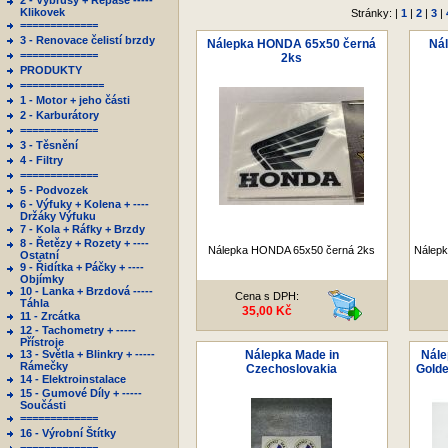
2 - Výbrusy + Repase -----
Klikovek
Stránky: |
1
|
2
|
3
|
=============
3 - Renovace čelistí brzdy
Nálepka HONDA 65x50 černá
Ná
=============
2ks
PRODUKTY
==============
1 - Motor + jeho části
2 - Karburátory
=============
3 - Těsnění
4 - Filtry
=============
5 - Podvozek
6 - Výfuky + Kolena + ----
Držáky Výfuku
7 - Kola + Ráfky + Brzdy
8 - Řetězy + Rozety + ----
Nálepka HONDA 65x50 černá 2ks
Nálepk
Ostatní
9 - Řidítka + Páčky + ----
Objímky
10 - Lanka + Brzdová -----
Cena s DPH:
Táhla
35,00 Kč
11 - Zrcátka
12 - Tachometry + -----
Přístroje
13 - Světla + Blinkry + -----
Nálepka Made in
Nále
Rámečky
Czechoslovakia
Golde
14 - Elektroinstalace
15 - Gumové Díly + -----
Součásti
=============
16 - Výrobní Štítky