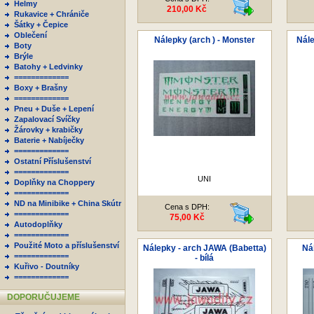
Helmy
210,00 Kč
Rukavice + Chrániče
Šátky + Čepice
Oblečení
Nálepky (arch ) - Monster
Nále
Boty
Brýle
Batohy + Ledvinky
=============
Boxy + Brašny
=============
Pneu + Duše + Lepení
Zapalovací Svíčky
Žárovky + krabičky
Baterie + Nabíječky
=============
Ostatní Příslušenství
=============
UNI
Doplňky na Choppery
=============
ND na Minibike + China Skútr
Cena s DPH:
=============
75,00 Kč
Autodoplňky
=============
Použité Moto a příslušenství
Nálepky - arch JAWA (Babetta)
Ná
=============
- bílá
Kuřivo - Doutníky
=============
DOPORUČUJEME