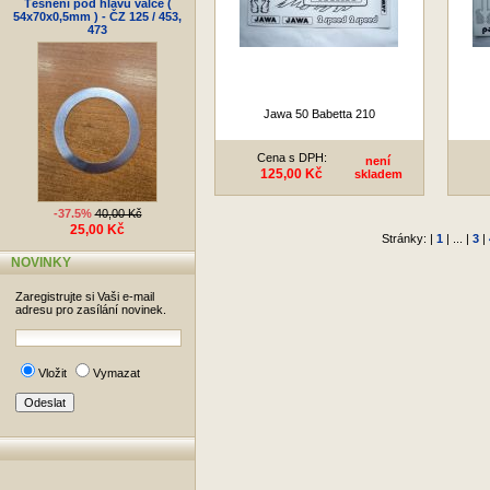
Těsnění pod hlavu válce (
54x70x0,5mm ) - ČZ 125 / 453,
473
Jawa 50 Babetta 210
Cena s DPH:
není
125,00 Kč
skladem
-37.5%
40,00 Kč
25,00 Kč
Stránky: |
1
| ... |
3
|
NOVINKY
Zaregistrujte si Vaši e-mail
adresu pro zasílání novinek.
Vložit
Vymazat