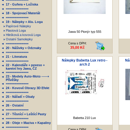
=============
17 - Gufera + Ložiska
=============
18 - Spojovací Materiál
=============
19 - Nálepky + Alu. Loga
Papírové Nálepky
Plastová Loga
Jawa 50 Pionýr typ 555
Hliníková a kovová Loga
Ostatní Samolepky
Cena s DPH:
=============
35,00 Kč
20 - Nášivky + Odznaky
=============
21 - Literatura
Nálepky Babetta Lux retro -
Nál
=============
arch 2
22 - Kalendáře + pexeso +
karetní hry Jawa, ČZ
=============
23 - Modely Auto-Moto -----+
Přívěšky
=============
24 - Kovové Obrazy 3D Efekt
=============
25 - Nářadí + Obaly
=============
26 - Ostatní
=============
27 - Těsnící + Leštící Pasty
Babetta 210 Lux
=============
28 - Oleje + Maziva + Kapaliny
=============
Cena s DPH: