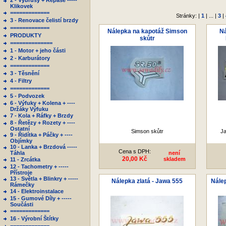
2 - Výbrusy + Repase -----
Klikovek
=============
Stránky: |
1
| ... |
3
|
3 - Renovace čelistí brzdy
=============
Nálepka na kapotáž Simson
Ná
PRODUKTY
skůtr
==============
1 - Motor + jeho části
2 - Karburátory
=============
3 - Těsnění
4 - Filtry
=============
5 - Podvozek
6 - Výfuky + Kolena + ----
Držáky Výfuku
7 - Kola + Ráfky + Brzdy
8 - Řetězy + Rozety + ----
Ostatní
Simson skůtr
Ja
9 - Řidítka + Páčky + ----
Objímky
10 - Lanka + Brzdová -----
Cena s DPH:
Táhla
není
20,00 Kč
skladem
11 - Zrcátka
12 - Tachometry + -----
Přístroje
13 - Světla + Blinkry + -----
Nálepka zlatá - Jawa 555
Nálep
Rámečky
14 - Elektroinstalace
15 - Gumové Díly + -----
Součásti
=============
16 - Výrobní Štítky