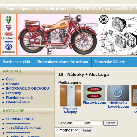
Motto: ,,Spokojený zákazník je náš cíl'' - PRODEJNA: Plynárenská 533/12, 
Servis motocyklů
Ultrazvukové odstranění nečistot
Partnerské Odkazy
NAVIGACE
19 - Nálepky + Alu. Loga
Úvod
Podkategorie
Kontakt
INFORMACE O OBCHODU
Produkty
Platební terminál
Obratová sleva
Plastová Loga
Hliníková a
kovová Loga
Papírové
KATEGORIE
Nálepky
S
SERVISNÍ PRÁCE
Cena od:
do:
=============
1 - Leštění vík motoru
=============