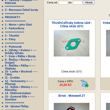
2 - Výbrusy + Repase -----
Cena od:
do:
Klikovek
=============
3 - Renovace čelistí brzdy
=============
S
PRODUKTY
==============
Těsnění příruby kolena sání -
Vzduc
1 - Motor + jeho části
China skútr (GY)
2 - Karburátory
=============
3 - Těsnění
4 - Filtry
=============
5 - Podvozek
6 - Výfuky + Kolena + ----
Držáky Výfuku
7 - Kola + Ráfky + Brzdy
8 - Řetězy + Rozety + ----
Ostatní
9 - Řidítka + Páčky + ----
Objímky
10 - Lanka + Brzdová -----
China skútr (GY)
Táhla
11 - Zrcátka
12 - Tachometry + -----
Cena s DPH:
Přístroje
25,00 Kč
13 - Světla + Blinkry + -----
Rámečky
14 - Elektroinstalace
Brisk - Motowell 2T
15 - Gumové Díly + -----
Součásti
=============
16 - Výrobní Štítky