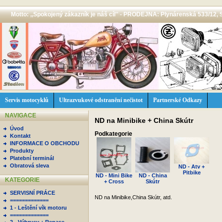
Motto: ,,Spokojený zákazník je náš cíl'' - PRODEJNA: Plynárenská 533/12, 
Servis motocyklů
Ultrazvukové odstranění nečistot
Partnerské Odkazy
NAVIGACE
ND na Minibike + China Skútr
Úvod
Podkategorie
Kontakt
INFORMACE O OBCHODU
Produkty
Platební terminál
Obratová sleva
ND - Atv +
Pitbike
ND - Mini Bike
ND - China
KATEGORIE
+ Cross
Skútr
SERVISNÍ PRÁCE
ND na Minibike,China Skútr, atd.
=============
1 - Leštění vík motoru
=============