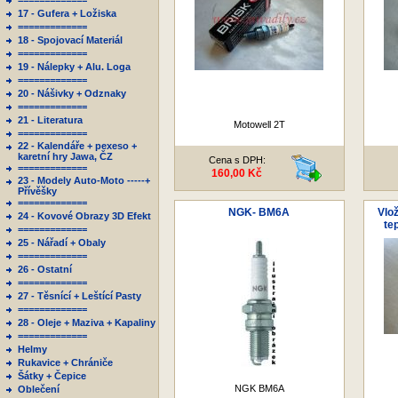
=============
17 - Gufera + Ložiska
=============
18 - Spojovací Materiál
=============
19 - Nálepky + Alu. Loga
=============
20 - Nášivky + Odznaky
=============
21 - Literatura
Motowell 2T
=============
22 - Kalendáře + pexeso +
karetní hry Jawa, ČZ
Cena s DPH:
=============
160,00 Kč
23 - Modely Auto-Moto -----+
Přívěšky
=============
NGK- BM6A
Vlož
24 - Kovové Obrazy 3D Efekt
te
=============
25 - Nářadí + Obaly
=============
26 - Ostatní
=============
27 - Těsnící + Leštící Pasty
=============
28 - Oleje + Maziva + Kapaliny
=============
Helmy
Rukavice + Chrániče
Šátky + Čepice
NGK BM6A
Oblečení