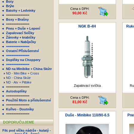
Boty
Brýle
Cena s DPH:
-
Batohy + Ledvinky
90,00 Kč
=============
Boxy + Brašny
=============
NGK B-4H
Ruko
Pneu + Duše + Lepení
Zapalovací Svíčky
Žárovky + krabičky
Baterie + Nabíječky
=============
Ostatní Příslušenství
=============
Doplňky na Choppery
=============
ND na Minibike + China Skútr
ND - Mini Bike + Cross
ND - China Skútr
ND - Atv + Pitbike
Zapalovací svíčka
Ruk
=============
Autodoplňky
=============
Cena s DPH:
Použité Moto a příslušenství
81,00 Kč
=============
Kuřivo - Doutníky
=============
Duše - Minibike 110/90-6.5
Pne
DOPORUČUJEME
Filc pod víčko nádrže - kulatý -