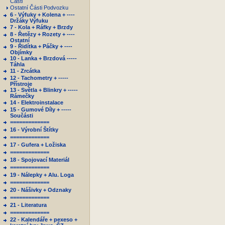
Části
Ostatní Části Podvozku
6 - Výfuky + Kolena + ----
Držáky Výfuku
7 - Kola + Ráfky + Brzdy
8 - Řetězy + Rozety + ----
Ostatní
9 - Řidítka + Páčky + ----
Objímky
10 - Lanka + Brzdová -----
Táhla
11 - Zrcátka
12 - Tachometry + -----
Přístroje
13 - Světla + Blinkry + -----
Rámečky
14 - Elektroinstalace
15 - Gumové Díly + -----
Součásti
=============
16 - Výrobní Štítky
=============
17 - Gufera + Ložiska
=============
18 - Spojovací Materiál
=============
19 - Nálepky + Alu. Loga
=============
20 - Nášivky + Odznaky
=============
21 - Literatura
=============
22 - Kalendáře + pexeso +