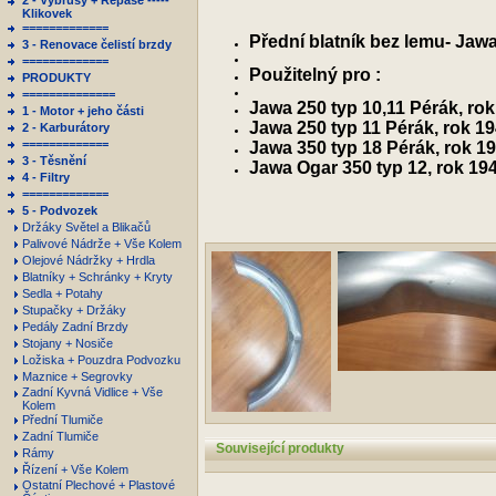
2 - Výbrusy + Repase -----
Klikovek
=============
Přední blatník bez lemu- Jaw
3 - Renovace čelistí brzdy
=============
Použitelný pro :
PRODUKTY
==============
Jawa 250 typ 10,11 Pérák, rok
1 - Motor + jeho části
Jawa 250 typ 11 Pérák, rok 1
2 - Karburátory
=============
Jawa 350 typ 18 Pérák, rok 1
3 - Těsnění
Jawa Ogar 350 typ 12, rok 19
4 - Filtry
=============
5 - Podvozek
Držáky Světel a Blikačů
Palivové Nádrže + Vše Kolem
Olejové Nádržky + Hrdla
Blatníky + Schránky + Kryty
Sedla + Potahy
Stupačky + Držáky
Pedály Zadní Brzdy
Stojany + Nosiče
Ložiska + Pouzdra Podvozku
Maznice + Segrovky
Zadní Kyvná Vidlice + Vše
Kolem
Přední Tlumiče
Zadní Tlumiče
Související produkty
Rámy
Řízení + Vše Kolem
Ostatní Plechové + Plastové