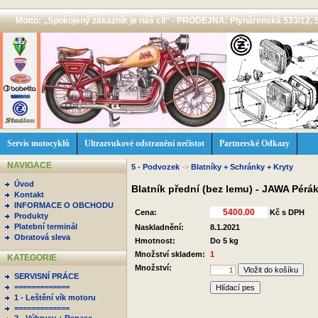
Motto: ,,Spokojený zákazník je náš cíl'' - PRODEJNA: Plynárenská 533/12, 
Servis motocyklů
Ultrazvukové odstranění nečistot
Partnerské Odkazy
NAVIGACE
5 - Podvozek
->
Blatníky + Schránky + Kryty
Úvod
Blatník přední (bez lemu) - JAWA Pérá
Kontakt
INFORMACE O OBCHODU
Cena:
Kč s DPH
Produkty
Platební terminál
Naskladnění:
8.1.2021
Obratová sleva
Hmotnost:
Do 5 kg
Množství skladem:
1
KATEGORIE
Množství:
SERVISNÍ PRÁCE
=============
Hlídací pes
1 - Leštění vík motoru
=============