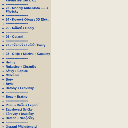
karetní hry Jawa, ČZ
=============
23 - Modely Auto-Moto -----+
Přívěšky
=============
24 - Kovové Obrazy 3D Efekt
=============
25 - Nářadí + Obaly
=============
26 - Ostatní
=============
27 - Těsnící + Leštící Pasty
=============
28 - Oleje + Maziva + Kapaliny
=============
Helmy
Rukavice + Chrániče
Šátky + Čepice
Oblečení
Boty
Brýle
Batohy + Ledvinky
=============
Boxy + Brašny
=============
Pneu + Duše + Lepení
Zapalovací Svíčky
Žárovky + krabičky
Baterie + Nabíječky
=============
Ostatní Příslušenství