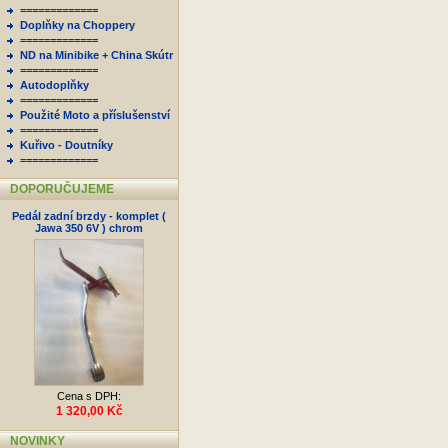
=============
Doplňky na Choppery
=============
ND na Minibike + China Skútr
=============
Autodoplňky
=============
Použité Moto a příslušenství
=============
Kuřivo - Doutníky
=============
DOPORUČUJEME
Pedál zadní brzdy - komplet (
Jawa 350 6V ) chrom
Cena s DPH:
1 320,00 Kč
NOVINKY