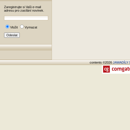
Zaregistrujte si Vaši e-mail
adresu pro zasílání novinek.
Vložit
Vymazat
contents ©2026
JAWADÍLY S