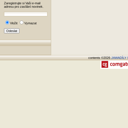
Zaregistrujte si Vaši e-mail
adresu pro zasílání novinek.
Vložit
Vymazat
contents ©2026
JAWADÍLY S