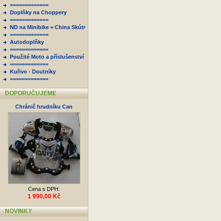
=============
Doplňky na Choppery
=============
ND na Minibike + China Skútr
=============
Autodoplňky
=============
Použité Moto a příslušenství
=============
Kuřivo - Doutníky
=============
DOPORUČUJEME
Chránič hrudníku Can
Cena s DPH:
1 990,00 Kč
NOVINKY