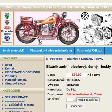
Motto: ,,Spokojený zákazník je náš cíl'' - PRODEJNA: Plynárenská 533/12, 
Servis motocyklů
Ultrazvukové odstranění nečistot
Partnerské Odkazy
NAVIGACE
5 - Podvozek
->
Blatníky + Schránky + Kryty
Úvod
Blatník zadní, plechový, černý - leskl
Kontakt
INFORMACE O OBCHODU
Cena:
Kč s DPH
Produkty
Platební terminál
Naskladnění:
18.11.2025
Obratová sleva
Výrobce:
Maďarsko
Hmotnost:
Do 5 kg
KATEGORIE
Dostupnost:
Běžně dodáváme do 7 dnů
SERVISNÍ PRÁCE
Množství:
=============
1 - Leštění vík motoru
Hlídací pes
=============