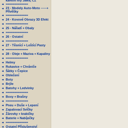
karetní hry Jawa, ČZ
=============
23 - Modely Auto-Moto -----+
Přívěšky
=============
24 - Kovové Obrazy 3D Efekt
=============
25 - Nářadí + Obaly
=============
26 - Ostatní
=============
27 - Těsnící + Leštící Pasty
=============
28 - Oleje + Maziva + Kapaliny
=============
Helmy
Rukavice + Chrániče
Šátky + Čepice
Oblečení
Boty
Brýle
Batohy + Ledvinky
=============
Boxy + Brašny
=============
Pneu + Duše + Lepení
Zapalovací Svíčky
Žárovky + krabičky
Baterie + Nabíječky
=============
Ostatní Příslušenství