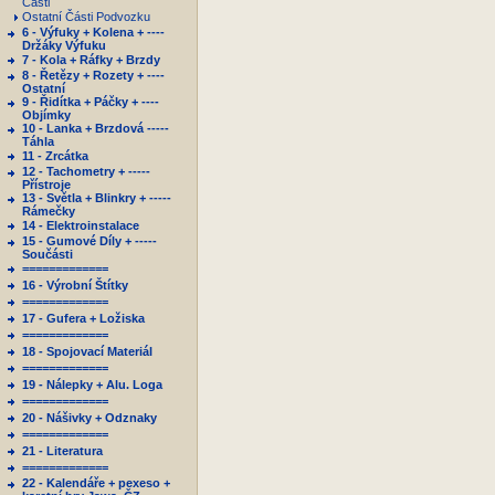
Části
Ostatní Části Podvozku
6 - Výfuky + Kolena + ----
Držáky Výfuku
7 - Kola + Ráfky + Brzdy
8 - Řetězy + Rozety + ----
Ostatní
9 - Řidítka + Páčky + ----
Objímky
10 - Lanka + Brzdová -----
Táhla
11 - Zrcátka
12 - Tachometry + -----
Přístroje
13 - Světla + Blinkry + -----
Rámečky
14 - Elektroinstalace
15 - Gumové Díly + -----
Součásti
=============
16 - Výrobní Štítky
=============
17 - Gufera + Ložiska
=============
18 - Spojovací Materiál
=============
19 - Nálepky + Alu. Loga
=============
20 - Nášivky + Odznaky
=============
21 - Literatura
=============
22 - Kalendáře + pexeso +