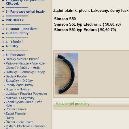
2 - Výbrusy + Repase -----
Klikovek
=============
Zadní blatník, plech. Lakovaný, černý les
3 - Renovace čelistí brzdy
=============
Simson
S50
PRODUKTY
Simson
S51 typ Electronic ( 50,60,70)
==============
1 - Motor + jeho části
Simson
S51 typ Enduro ( 50,60,70)
2 - Karburátory
=============
3 - Těsnění
4 - Filtry
=============
5 - Podvozek
Držáky Světel a Blikačů
Palivové Nádrže + Vše Kolem
Olejové Nádržky + Hrdla
Blatníky + Schránky + Kryty
Sedla + Potahy
Stupačky + Držáky
Pedály Zadní Brzdy
Stojany + Nosiče
Ložiska + Pouzdra Podvozku
Maznice + Segrovky
Zadní Kyvná Vidlice + Vše
Související produkty
Kolem
Přední Tlumiče
Zadní Tlumiče
Rámy
Řízení + Vše Kolem
Ostatní Plechové + Plastové