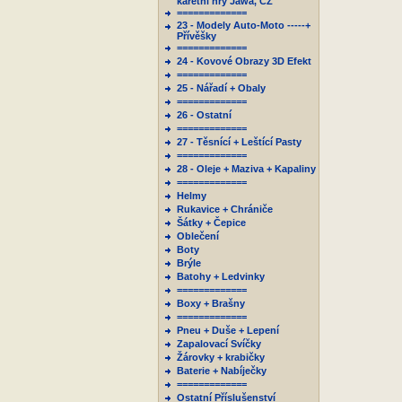
karetní hry Jawa, ČZ
=============
23 - Modely Auto-Moto -----+
Přívěšky
=============
24 - Kovové Obrazy 3D Efekt
=============
25 - Nářadí + Obaly
=============
26 - Ostatní
=============
27 - Těsnící + Leštící Pasty
=============
28 - Oleje + Maziva + Kapaliny
=============
Helmy
Rukavice + Chrániče
Šátky + Čepice
Oblečení
Boty
Brýle
Batohy + Ledvinky
=============
Boxy + Brašny
=============
Pneu + Duše + Lepení
Zapalovací Svíčky
Žárovky + krabičky
Baterie + Nabíječky
=============
Ostatní Příslušenství