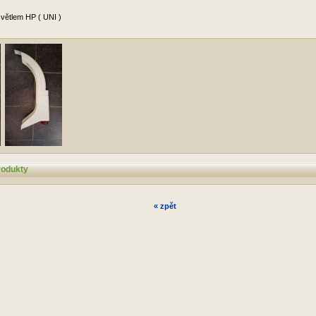
světlem HP ( UNI )
rodukty
« zpět