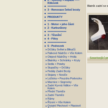
2 - Výbrusy + Repase -----
Klikovek
Blatník zadní se 
=============
3 - Renovace čelistí brzdy
=============
PRODUKTY
==============
1 - Motor + jeho části
2 - Karburátory
=============
3 - Těsnění
4 - Filtry
=============
5 - Podvozek
Držáky Světel a Blikačů
Palivové Nádrže + Vše Kolem
Olejové Nádržky + Hrdla
Související p
Blatníky + Schránky + Kryty
Sedla + Potahy
Stupačky + Držáky
Pedály Zadní Brzdy
Stojany + Nosiče
Ložiska + Pouzdra Podvozku
Maznice + Segrovky
Zadní Kyvná Vidlice + Vše
Kolem
Přední Tlumiče
Zadní Tlumiče
Rámy
Řízení + Vše Kolem
Ostatní Plechové + Plastové