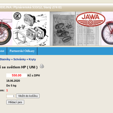
 PRODEJNA: Plynárenská 533/12, Slaný 274 01
stot
Partnerské Odkazy
Blatníky + Schránky + Kryty
í se světlem HP ( UNI )
Kč s DPH
18.06.2020
Do 5 kg
dem:
1
Hlídací pes