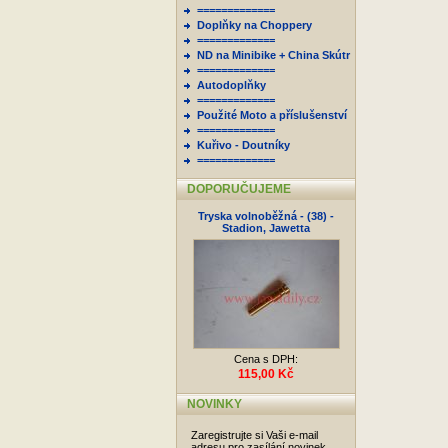
=============
Doplňky na Choppery
=============
ND na Minibike + China Skútr
=============
Autodoplňky
=============
Použité Moto a příslušenství
=============
Kuřivo - Doutníky
=============
DOPORUČUJEME
Tryska volnoběžná - (38) -
Stadion, Jawetta
Cena s DPH:
115,00 Kč
NOVINKY
Zaregistrujte si Vaši e-mail
adresu pro zasílání novinek.