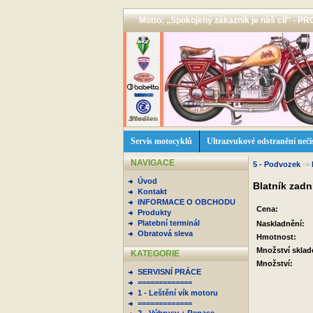
Motto: ,,Spokojený zákazník je náš cíl'' -
Servis motocyklů
Ultrazvukové odstranění neči
NAVIGACE
5 - Podvozek
->
Úvod
Blatník zadn
Kontakt
INFORMACE O OBCHODU
Cena:
Produkty
Platební terminál
Naskladnění:
Obratová sleva
Hmotnost:
Množství skla
KATEGORIE
Množství:
SERVISNÍ PRÁCE
=============
1 - Leštění vík motoru
=============