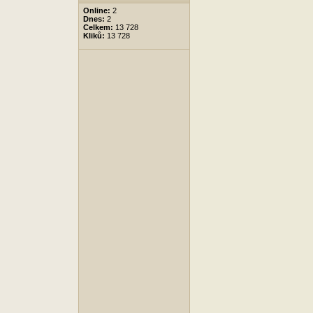
Online:
2
Dnes:
2
Celkem:
13 728
Kliků:
13 728