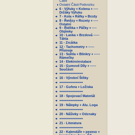
Části
Ostatní Části Podvozku
6 - Výfuky + Kolena + ----
Držáky Výfuku
7 - Kola + Ráfky + Brzdy
8 - Řetězy + Rozety + ----
Ostatní
9 - Řidítka + Páčky + ----
Objímky
10 - Lanka + Brzdová -----
Táhla
11 - Zrcátka
12 - Tachometry + -----
Přístroje
13 - Světla + Blinkry + -----
Rámečky
14 - Elektroinstalace
15 - Gumové Díly + -----
Součásti
=============
16 - Výrobní Štítky
=============
17 - Gufera + Ložiska
=============
18 - Spojovací Materiál
=============
19 - Nálepky + Alu. Loga
=============
20 - Nášivky + Odznaky
=============
21 - Literatura
=============
22 - Kalendáře + pexeso +