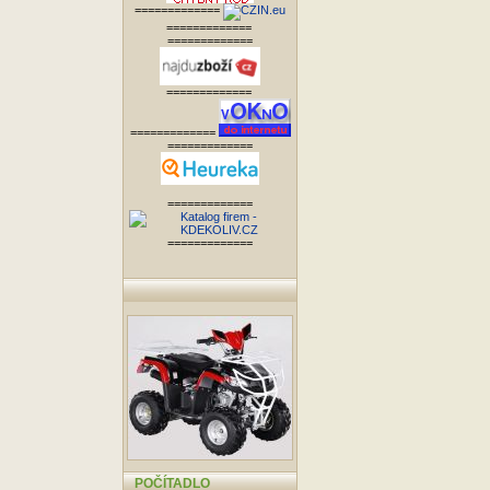
=============
=============
=============
=============
=============
=============
=============
=============
POČÍTADLO