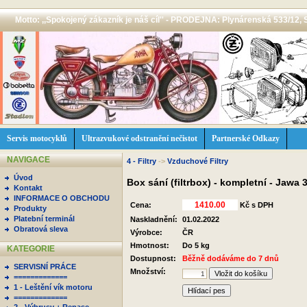
Motto: ,,Spokojený zákazník je náš cíl'' - PRODEJNA: Plynárenská 533/12, 
Servis motocyklů
Ultrazvukové odstranění nečistot
Partnerské Odkazy
NAVIGACE
4 - Filtry
->
Vzduchové Filtry
Úvod
Box sání (filtrbox) - kompletní - Jawa
Kontakt
INFORMACE O OBCHODU
Cena:
Kč s DPH
Produkty
Platební terminál
Naskladnění:
01.02.2022
Obratová sleva
Výrobce:
ČR
Hmotnost:
Do 5 kg
KATEGORIE
Dostupnost:
Běžně dodáváme do 7 dnů
SERVISNÍ PRÁCE
Množství:
=============
1 - Leštění vík motoru
Hlídací pes
=============