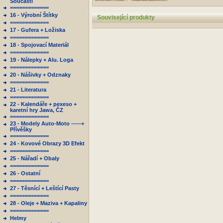
Součásti
=============
16 - Výrobní Štítky
Související produkty
=============
17 - Gufera + Ložiska
=============
18 - Spojovací Materiál
=============
19 - Nálepky + Alu. Loga
=============
20 - Nášivky + Odznaky
=============
21 - Literatura
=============
22 - Kalendáře + pexeso +
karetní hry Jawa, ČZ
=============
23 - Modely Auto-Moto -----+
Přívěšky
=============
24 - Kovové Obrazy 3D Efekt
=============
25 - Nářadí + Obaly
=============
26 - Ostatní
=============
27 - Těsnící + Leštící Pasty
=============
28 - Oleje + Maziva + Kapaliny
=============
Helmy