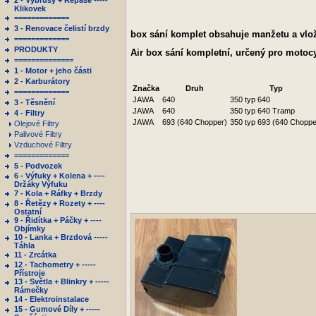
2 - Výbrusy + Repase -----
Klikovek
=============
3 - Renovace čelistí brzdy
box sání komplet obsahuje manžetu a vložku
=============
PRODUKTY
Air box sání kompletní, určený pro motoc
==============
1 - Motor + jeho části
2 - Karburátory
Značka
Druh
Typ
=============
JAWA
640
350 typ 640
3 - Těsnění
JAWA
640
350 typ 640 Tramp
4 - Filtry
JAWA
693 (640 Chopper)
350 typ 693 (640 Choppe
Olejové Filtry
Palivové Filtry
Vzduchové Filtry
=============
5 - Podvozek
6 - Výfuky + Kolena + ----
Držáky Výfuku
7 - Kola + Ráfky + Brzdy
8 - Řetězy + Rozety + ----
Ostatní
9 - Řidítka + Páčky + ----
Objímky
10 - Lanka + Brzdová -----
Táhla
11 - Zrcátka
12 - Tachometry + -----
Přístroje
13 - Světla + Blinkry + -----
Rámečky
14 - Elektroinstalace
15 - Gumové Díly + -----