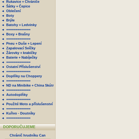
Rukavice + Chrániče
Šátky + Čepice
Oblečení
Boty
Brýle
Batohy + Ledvinky
=============
Boxy + Brašny
=============
Pneu + Duše + Lepení
Zapalovací Svíčky
Žárovky + krabičky
Baterie + Nabíječky
=============
Ostatní Příslušenství
=============
Doplňky na Choppery
=============
ND na Minibike + China Skútr
=============
Autodoplňky
=============
Použité Moto a příslušenství
=============
Kuřivo - Doutníky
=============
DOPORUČUJEME
Chránič hrudníku Can