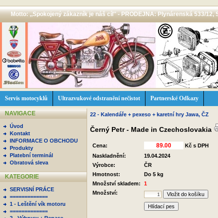
Motto: ,,Spokojený zákazník je náš cíl'' - PRODEJNA: Plynárenská 533/12, 
Servis motocyklů
Ultrazvukové odstranění nečistot
Partnerské Odkazy
NAVIGACE
22 - Kalendáře + pexeso + karetní hry Jawa, ČZ
Úvod
Černý Petr - Made in Czechoslovakia
Kontakt
INFORMACE O OBCHODU
Cena:
Kč s DPH
Produkty
Platební terminál
Naskladnění:
19.04.2024
Obratová sleva
Výrobce:
ČR
Hmotnost:
Do 5 kg
KATEGORIE
Množství skladem:
1
SERVISNÍ PRÁCE
Množství:
=============
1 - Leštění vík motoru
Hlídací pes
=============