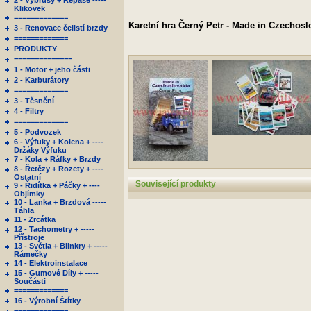
2 - Výbrusy + Repase -----
Klikovek
=============
Karetní hra Černý Petr - Made in Czechosl
3 - Renovace čelistí brzdy
=============
PRODUKTY
==============
1 - Motor + jeho části
2 - Karburátory
=============
3 - Těsnění
4 - Filtry
=============
5 - Podvozek
6 - Výfuky + Kolena + ----
Držáky Výfuku
7 - Kola + Ráfky + Brzdy
8 - Řetězy + Rozety + ----
Ostatní
Související produkty
9 - Řidítka + Páčky + ----
Objímky
10 - Lanka + Brzdová -----
Táhla
11 - Zrcátka
12 - Tachometry + -----
Přístroje
13 - Světla + Blinkry + -----
Rámečky
14 - Elektroinstalace
15 - Gumové Díly + -----
Součásti
=============
16 - Výrobní Štítky