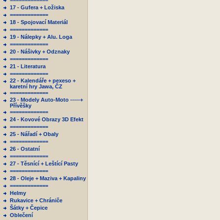
=============
17 - Gufera + Ložiska
=============
18 - Spojovací Materiál
=============
19 - Nálepky + Alu. Loga
=============
20 - Nášivky + Odznaky
=============
21 - Literatura
=============
22 - Kalendáře + pexeso +
karetní hry Jawa, ČZ
=============
23 - Modely Auto-Moto -----+
Přívěšky
=============
24 - Kovové Obrazy 3D Efekt
=============
25 - Nářadí + Obaly
=============
26 - Ostatní
=============
27 - Těsnící + Leštící Pasty
=============
28 - Oleje + Maziva + Kapaliny
=============
Helmy
Rukavice + Chrániče
Šátky + Čepice
Oblečení