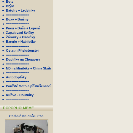
Boty
Brýle
Batohy + Ledvinky
=============
Boxy + Brašny
=============
Pneu + Duše + Lepení
Zapalovací Svíčky
Žárovky + krabičky
Baterie + Nabíječky
=============
Ostatní Příslušenství
=============
Doplňky na Choppery
=============
ND na Minibike + China Skútr
=============
Autodoplňky
=============
Použité Moto a příslušenství
=============
Kuřivo - Doutníky
=============
DOPORUČUJEME
Chránič hrudníku Can