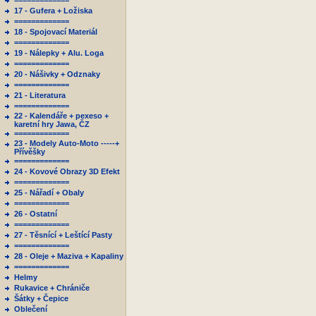
=============
17 - Gufera + Ložiska
=============
18 - Spojovací Materiál
=============
19 - Nálepky + Alu. Loga
=============
20 - Nášivky + Odznaky
=============
21 - Literatura
=============
22 - Kalendáře + pexeso +
karetní hry Jawa, ČZ
=============
23 - Modely Auto-Moto -----+
Přívěšky
=============
24 - Kovové Obrazy 3D Efekt
=============
25 - Nářadí + Obaly
=============
26 - Ostatní
=============
27 - Těsnící + Leštící Pasty
=============
28 - Oleje + Maziva + Kapaliny
=============
Helmy
Rukavice + Chrániče
Šátky + Čepice
Oblečení