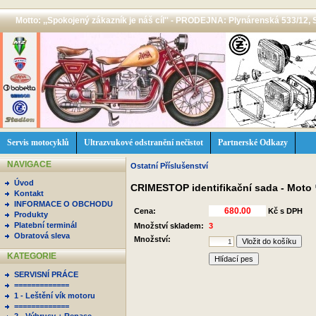
Motto: ,,Spokojený zákazník je náš cíl'' - PRODEJNA: Plynárenská 533/12, 
Servis motocyklů
Ultrazvukové odstranění nečistot
Partnerské Odkazy
NAVIGACE
Ostatní Příslušenství
Úvod
CRIMESTOP identifikační sada - Moto
Kontakt
INFORMACE O OBCHODU
Cena:
Kč s DPH
Produkty
Platební terminál
Množství skladem:
3
Obratová sleva
Množství:
KATEGORIE
Hlídací pes
SERVISNÍ PRÁCE
=============
1 - Leštění vík motoru
=============