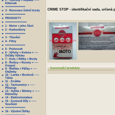
2 - Výbrusy + Repase -----
Klikovek
=============
CRIME STOP - identifikační sada, určená 
3 - Renovace čelistí brzdy
=============
PRODUKTY
==============
1 - Motor + jeho části
2 - Karburátory
=============
3 - Těsnění
4 - Filtry
=============
5 - Podvozek
6 - Výfuky + Kolena + ----
Držáky Výfuku
7 - Kola + Ráfky + Brzdy
8 - Řetězy + Rozety + ----
Ostatní
Související produkty
9 - Řidítka + Páčky + ----
Objímky
10 - Lanka + Brzdová -----
Táhla
11 - Zrcátka
12 - Tachometry + -----
Přístroje
13 - Světla + Blinkry + -----
Rámečky
14 - Elektroinstalace
15 - Gumové Díly + -----
Součásti
=============
16 - Výrobní Štítky