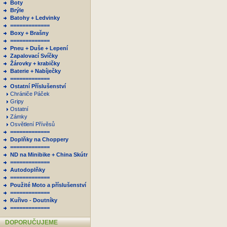
Boty
Brýle
Batohy + Ledvinky
=============
Boxy + Brašny
=============
Pneu + Duše + Lepení
Zapalovací Svíčky
Žárovky + krabičky
Baterie + Nabíječky
=============
Ostatní Příslušenství
Chrániče Páček
Gripy
Ostatní
Zámky
Osvětlení Přívěsů
=============
Doplňky na Choppery
=============
ND na Minibike + China Skútr
=============
Autodoplňky
=============
Použité Moto a příslušenství
=============
Kuřivo - Doutníky
=============
DOPORUČUJEME