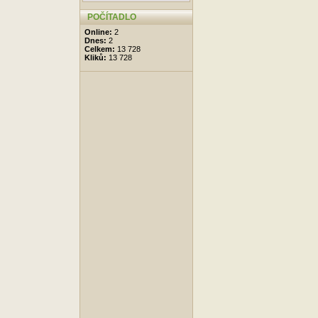
POČÍTADLO
Online:
2
Dnes:
2
Celkem:
13 728
Kliků:
13 728