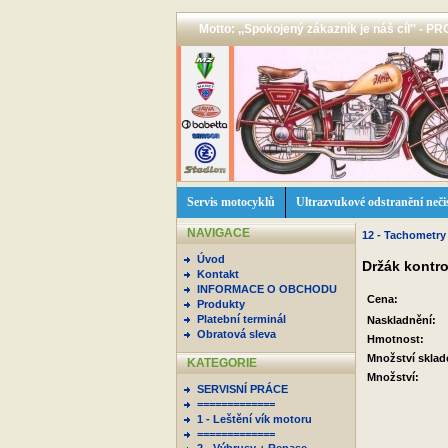
Motto: ,,Spokojený zákazník je náš cíl'' -
Servis motocyklů
Ultrazvukové odstranění neči
NAVIGACE
12 - Tachometry +
Úvod
Držák kontr
Kontakt
INFORMACE O OBCHODU
Cena:
Produkty
Platební terminál
Naskladnění:
Obratová sleva
Hmotnost:
Množství skla
KATEGORIE
Množství:
SERVISNÍ PRÁCE
=============
1 - Leštění vík motoru
=============