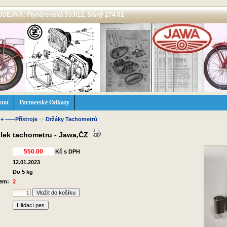
 PRODEJNA: Plynárenská 533/12, Slaný 274 01
stot
Partnerské Odkazy
 -----Přístroje
->
Držáky Tachometrů
olek tachometru - Jawa,ČZ
Kč s DPH
12.01.2023
Do 5 kg
dem:
2
Hlídací pes