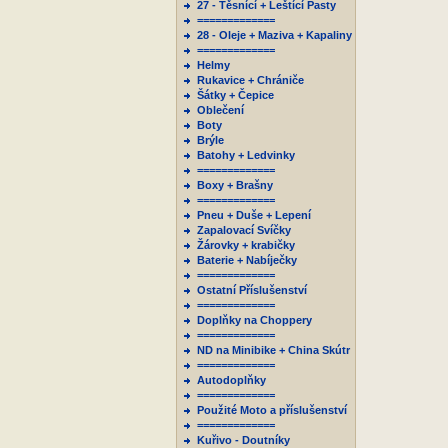
27 - Těsnící + Leštící Pasty
=============
28 - Oleje + Maziva + Kapaliny
=============
Helmy
Rukavice + Chrániče
Šátky + Čepice
Oblečení
Boty
Brýle
Batohy + Ledvinky
=============
Boxy + Brašny
=============
Pneu + Duše + Lepení
Zapalovací Svíčky
Žárovky + krabičky
Baterie + Nabíječky
=============
Ostatní Příslušenství
=============
Doplňky na Choppery
=============
ND na Minibike + China Skútr
=============
Autodoplňky
=============
Použité Moto a příslušenství
=============
Kuřivo - Doutníky