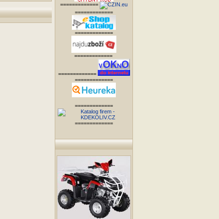
=============
=============
=============
=============
=============
=============
=============
=============