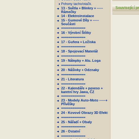
Pohony tacho/otačk.
Související p
13 - Světla + Blinkry + -----
Rámečky
14 - Elektroinstalace
15 - Gumové Díly + -----
Součásti
=============
16 - Výrobní Štítky
=============
17 - Gufera + Ložiska
=============
18 - Spojovací Materiál
=============
19 - Nálepky + Alu. Loga
=============
20 - Nášivky + Odznaky
=============
21 - Literatura
=============
22 - Kalendáře + pexeso +
karetní hry Jawa, ČZ
=============
23 - Modely Auto-Moto -----+
Přívěšky
=============
24 - Kovové Obrazy 3D Efekt
=============
25 - Nářadí + Obaly
=============
26 - Ostatní
=============