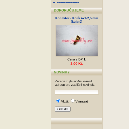
=============
DOPORUČUJEME
Konektor - Kolík 4x1-2,5 mm
(kulatý)
Cena s DPH:
2,00 Kč
NOVINKY
Zaregistrujte si Vaši e-mail
adresu pro zasílání novinek.
Vložit
Vymazat