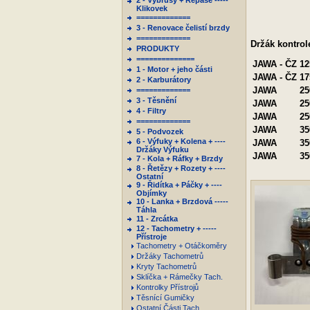
2 - Výbrusy + Repase -----
Klikovek
=============
3 - Renovace čelistí brzdy
=============
Držák kontrol
PRODUKTY
==============
JAWA - ČZ
12
1 - Motor + jeho části
JAWA - ČZ
17
2 - Karburátory
JAWA
25
=============
3 - Těsnění
JAWA
25
4 - Filtry
JAWA
25
=============
JAWA
35
5 - Podvozek
6 - Výfuky + Kolena + ----
JAWA
35
Držáky Výfuku
JAWA
35
7 - Kola + Ráfky + Brzdy
8 - Řetězy + Rozety + ----
Ostatní
9 - Řidítka + Páčky + ----
Objímky
10 - Lanka + Brzdová -----
Táhla
11 - Zrcátka
12 - Tachometry + -----
Přístroje
Tachometry + Otáčkoměry
Držáky Tachometrů
Kryty Tachometrů
Sklíčka + Rámečky Tach.
Kontrolky Přístrojů
Těsnící Gumičky
Ostatní Části Tach.