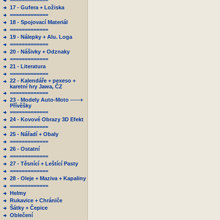
=============
17 - Gufera + Ložiska
=============
18 - Spojovací Materiál
=============
19 - Nálepky + Alu. Loga
=============
20 - Nášivky + Odznaky
=============
21 - Literatura
=============
22 - Kalendáře + pexeso +
karetní hry Jawa, ČZ
=============
23 - Modely Auto-Moto -----+
Přívěšky
=============
24 - Kovové Obrazy 3D Efekt
=============
25 - Nářadí + Obaly
=============
26 - Ostatní
=============
27 - Těsnící + Leštící Pasty
=============
28 - Oleje + Maziva + Kapaliny
=============
Helmy
Rukavice + Chrániče
Šátky + Čepice
Oblečení