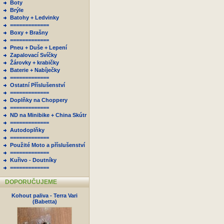
Boty
Brýle
Batohy + Ledvinky
=============
Boxy + Brašny
=============
Pneu + Duše + Lepení
Zapalovací Svíčky
Žárovky + krabičky
Baterie + Nabíječky
=============
Ostatní Příslušenství
=============
Doplňky na Choppery
=============
ND na Minibike + China Skútr
=============
Autodoplňky
=============
Použité Moto a příslušenství
=============
Kuřivo - Doutníky
=============
DOPORUČUJEME
Kohout paliva - Terra Vari
(Babetta)