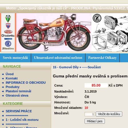
Motto: ,,Spokojený zákazník je náš cíl'' - PRODEJNA: Plynárenská 533/12, 
Servis motocyklů
Ultrazvukové odstranění nečistot
Partnerské Odkazy
NAVIGACE
15 - Gumové Díly + -----Součásti
Úvod
Guma přední masky oválná s prolisem
Kontakt
INFORMACE O OBCHODU
Cena:
Kč s DPH
Produkty
Platební terminál
Naskladnění:
3.1.2019
Obratová sleva
Výrobce:
ČR
Hmotnost:
Do 5 kg
KATEGORIE
Množství skladem:
10
SERVISNÍ PRÁCE
Množství:
=============
1 - Leštění vík motoru
Hlídací pes
=============