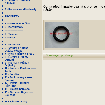
2 - Výbrusy + Repase -----
Klikovek
=============
Guma přední masky oválná s prolisem je 
3 - Renovace čelistí brzdy
Pérák.
=============
PRODUKTY
==============
1 - Motor + jeho části
2 - Karburátory
=============
3 - Těsnění
4 - Filtry
=============
5 - Podvozek
6 - Výfuky + Kolena + ----
Držáky Výfuku
7 - Kola + Ráfky + Brzdy
Související produkty
8 - Řetězy + Rozety + ----
Ostatní
9 - Řidítka + Páčky + ----
Objímky
10 - Lanka + Brzdová -----
Táhla
11 - Zrcátka
12 - Tachometry + -----
Přístroje
13 - Světla + Blinkry + -----
Rámečky
14 - Elektroinstalace
15 - Gumové Díly + -----
Součásti
=============
16 - Výrobní Štítky