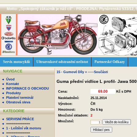
Motto: ,,Spokojený zákazník je náš cíl'' - PRODEJNA: Plynárenská 533/12, 
Servis motocyklů
Ultrazvukové odstranění nečistot
Partnerské Odkazy
NAVIGACE
15 - Gumové Díly + -----Součásti
Úvod
Guma přední vidlice L profil- Jawa 5
Kontakt
INFORMACE O OBCHODU
Cena:
Kč s DPH
Produkty
Platební terminál
Naskladnění:
25.11.2014
Obratová sleva
Výrobce:
ČR
Hmotnost:
Do 5 kg
KATEGORIE
Množství skladem:
2
SERVISNÍ PRÁCE
Množství:
=============
1 - Leštění vík motoru
Hlídací pes
=============