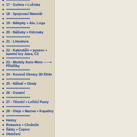
=============
17 - Gufera + Ložiska
=============
18 - Spojovací Materiál
=============
19 - Nálepky + Alu. Loga
=============
20 - Nášivky + Odznaky
=============
21 - Literatura
=============
22 - Kalendáře + pexeso +
karetní hry Jawa, ČZ
=============
23 - Modely Auto-Moto -----+
Přívěšky
=============
24 - Kovové Obrazy 3D Efekt
=============
25 - Nářadí + Obaly
=============
26 - Ostatní
=============
27 - Těsnící + Leštící Pasty
=============
28 - Oleje + Maziva + Kapaliny
=============
Helmy
Rukavice + Chrániče
Šátky + Čepice
Oblečení