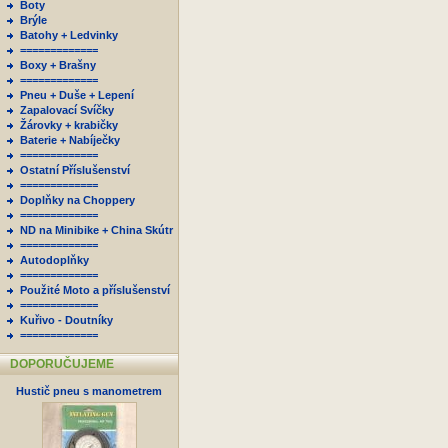
Boty
Brýle
Batohy + Ledvinky
=============
Boxy + Brašny
=============
Pneu + Duše + Lepení
Zapalovací Svíčky
Žárovky + krabičky
Baterie + Nabíječky
=============
Ostatní Příslušenství
=============
Doplňky na Choppery
=============
ND na Minibike + China Skútr
=============
Autodoplňky
=============
Použité Moto a příslušenství
=============
Kuřivo - Doutníky
=============
DOPORUČUJEME
Hustič pneu s manometrem