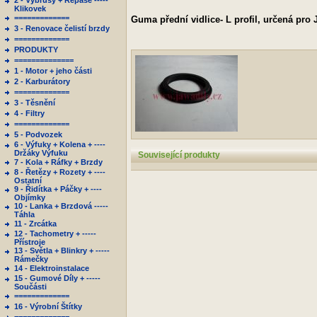
2 - Výbrusy + Repase -----
Klikovek
=============
Guma přední vidlice- L profil, určená pro
3 - Renovace čelistí brzdy
=============
PRODUKTY
==============
1 - Motor + jeho části
2 - Karburátory
=============
3 - Těsnění
4 - Filtry
=============
5 - Podvozek
6 - Výfuky + Kolena + ----
Držáky Výfuku
Související produkty
7 - Kola + Ráfky + Brzdy
8 - Řetězy + Rozety + ----
Ostatní
9 - Řidítka + Páčky + ----
Objímky
10 - Lanka + Brzdová -----
Táhla
11 - Zrcátka
12 - Tachometry + -----
Přístroje
13 - Světla + Blinkry + -----
Rámečky
14 - Elektroinstalace
15 - Gumové Díly + -----
Součásti
=============
16 - Výrobní Štítky