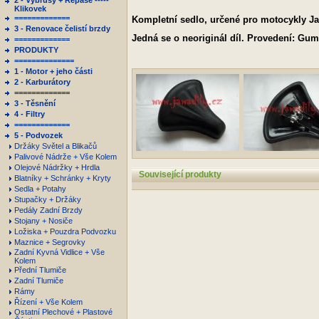
2 - Výbrusy + Repase -----
Klikovek
=============
Kompletní sedlo, určené pro motocykly Ja
3 - Renovace čelistí brzdy
Jedná se o neoriginál díl. Provedení: Gum
=============
PRODUKTY
==============
1 - Motor + jeho části
2 - Karburátory
=============
3 - Těsnění
4 - Filtry
=============
5 - Podvozek
Držáky Světel a Blikačů
Palivové Nádrže + Vše Kolem
Olejové Nádržky + Hrdla
Související produkty
Blatníky + Schránky + Kryty
Sedla + Potahy
Stupačky + Držáky
Pedály Zadní Brzdy
Stojany + Nosiče
Ložiska + Pouzdra Podvozku
Maznice + Segrovky
Zadní Kyvná Vidlice + Vše
Kolem
Přední Tlumiče
Zadní Tlumiče
Rámy
Řízení + Vše Kolem
Ostatní Plechové + Plastové