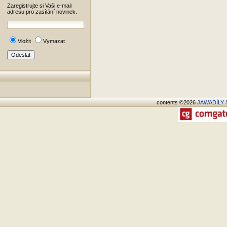
Zaregistrujte si Vaši e-mail
adresu pro zasílání novinek.
Vložit
Vymazat
contents ©2026
JAWADÍLY S