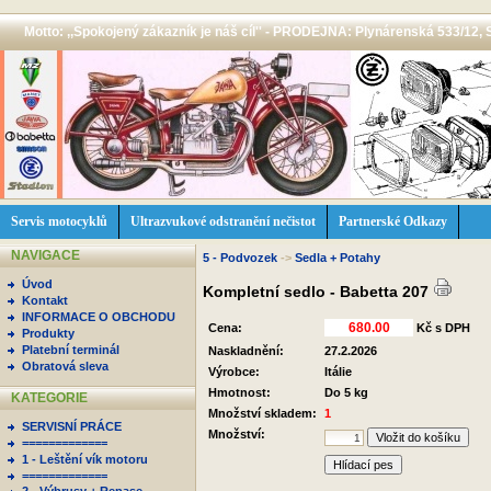
Motto: ,,Spokojený zákazník je náš cíl'' - PRODEJNA: Plynárenská 533/12, 
Servis motocyklů
Ultrazvukové odstranění nečistot
Partnerské Odkazy
NAVIGACE
5 - Podvozek
->
Sedla + Potahy
Úvod
Kompletní sedlo - Babetta 207
Kontakt
INFORMACE O OBCHODU
Cena:
Kč s DPH
Produkty
Platební terminál
Naskladnění:
27.2.2026
Obratová sleva
Výrobce:
Itálie
Hmotnost:
Do 5 kg
KATEGORIE
Množství skladem:
1
SERVISNÍ PRÁCE
Množství:
=============
1 - Leštění vík motoru
Hlídací pes
=============