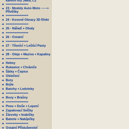
karetní hry Jawa, ČZ
=============
23 - Modely Auto-Moto -----+
Přívěšky
=============
24 - Kovové Obrazy 3D Efekt
=============
25 - Nářadí + Obaly
=============
26 - Ostatní
=============
27 - Těsnící + Leštící Pasty
=============
28 - Oleje + Maziva + Kapaliny
=============
Helmy
Rukavice + Chrániče
Šátky + Čepice
Oblečení
Boty
Brýle
Batohy + Ledvinky
=============
Boxy + Brašny
=============
Pneu + Duše + Lepení
Zapalovací Svíčky
Žárovky + krabičky
Baterie + Nabíječky
=============
Ostatní Příslušenství