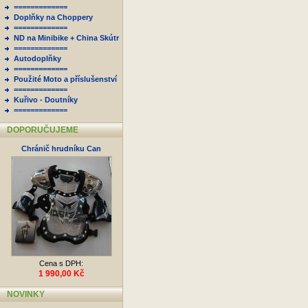
=============
Doplňky na Choppery
=============
ND na Minibike + China Skútr
=============
Autodoplňky
=============
Použité Moto a příslušenství
=============
Kuřivo - Doutníky
=============
DOPORUČUJEME
Chránič hrudníku Can
Cena s DPH:
1 990,00 Kč
NOVINKY