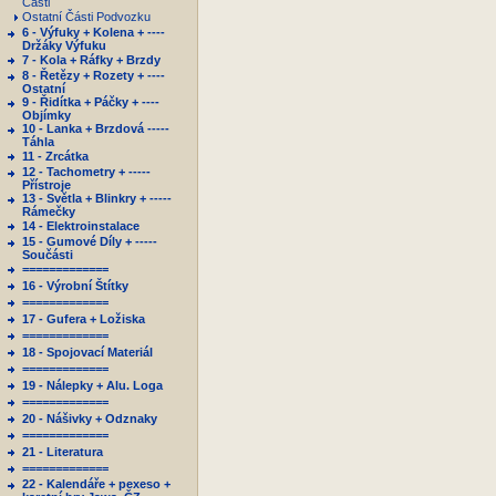
Části
Ostatní Části Podvozku
6 - Výfuky + Kolena + ----
Držáky Výfuku
7 - Kola + Ráfky + Brzdy
8 - Řetězy + Rozety + ----
Ostatní
9 - Řidítka + Páčky + ----
Objímky
10 - Lanka + Brzdová -----
Táhla
11 - Zrcátka
12 - Tachometry + -----
Přístroje
13 - Světla + Blinkry + -----
Rámečky
14 - Elektroinstalace
15 - Gumové Díly + -----
Součásti
=============
16 - Výrobní Štítky
=============
17 - Gufera + Ložiska
=============
18 - Spojovací Materiál
=============
19 - Nálepky + Alu. Loga
=============
20 - Nášivky + Odznaky
=============
21 - Literatura
=============
22 - Kalendáře + pexeso +