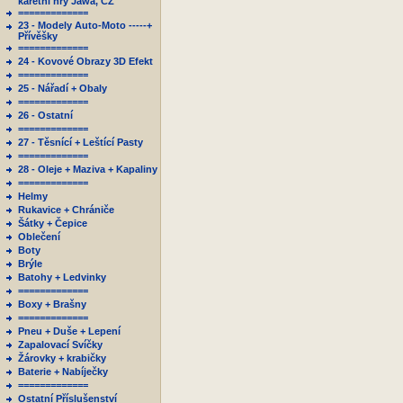
karetní hry Jawa, ČZ
=============
23 - Modely Auto-Moto -----+
Přívěšky
=============
24 - Kovové Obrazy 3D Efekt
=============
25 - Nářadí + Obaly
=============
26 - Ostatní
=============
27 - Těsnící + Leštící Pasty
=============
28 - Oleje + Maziva + Kapaliny
=============
Helmy
Rukavice + Chrániče
Šátky + Čepice
Oblečení
Boty
Brýle
Batohy + Ledvinky
=============
Boxy + Brašny
=============
Pneu + Duše + Lepení
Zapalovací Svíčky
Žárovky + krabičky
Baterie + Nabíječky
=============
Ostatní Příslušenství