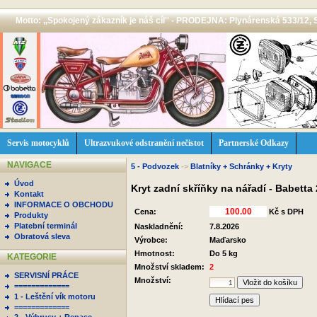
Motto: ,,Spokojený zákazník je náš cíl'' - PRODEJNA: Plynárenská 533/12, 
Servis motocyklů
Ultrazvukové odstranění nečistot
Partnerské Odkazy
NAVIGACE
5 - Podvozek
->
Blatníky + Schránky + Kryty
Úvod
Kryt zadní skříňky na nářadí - Babetta
Kontakt
INFORMACE O OBCHODU
Cena:
Kč s DPH
Produkty
Platební terminál
Naskladnění:
7.8.2026
Obratová sleva
Výrobce:
Maďarsko
Hmotnost:
Do 5 kg
KATEGORIE
Množství skladem:
2
SERVISNÍ PRÁCE
Množství:
=============
1 - Leštění vík motoru
Hlídací pes
=============