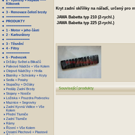
2 - Výbrusy + Repase -----
Klikovek
=============
Kryt zadní skříňky na nářadí, určený pro 
3 - Renovace čelistí brzdy
=============
JAWA
Babetta typ 210 (2-rychl.)
PRODUKTY
JAWA
Babetta typ 225 (2-rychl.)
==============
1 - Motor + jeho části
2 - Karburátory
=============
3 - Těsnění
4 - Filtry
=============
5 - Podvozek
Držáky Světel a Blikačů
Palivové Nádrže + Vše Kolem
Olejové Nádržky + Hrdla
Blatníky + Schránky + Kryty
Sedla + Potahy
Stupačky + Držáky
Související produkty
Pedály Zadní Brzdy
Stojany + Nosiče
Ložiska + Pouzdra Podvozku
Maznice + Segrovky
Zadní Kyvná Vidlice + Vše
Kolem
Přední Tlumiče
Zadní Tlumiče
Rámy
Řízení + Vše Kolem
Ostatní Plechové + Plastové