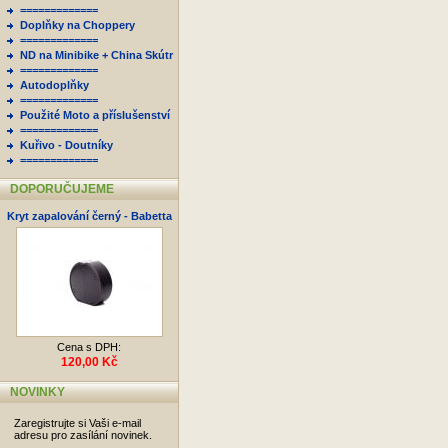
=============
Doplňky na Choppery
=============
ND na Minibike + China Skútr
=============
Autodoplňky
=============
Použité Moto a příslušenství
=============
Kuřivo - Doutníky
=============
DOPORUČUJEME
Kryt zapalování černý - Babetta
Cena s DPH:
120,00 Kč
NOVINKY
Zaregistrujte si Vaši e-mail
adresu pro zasílání novinek.