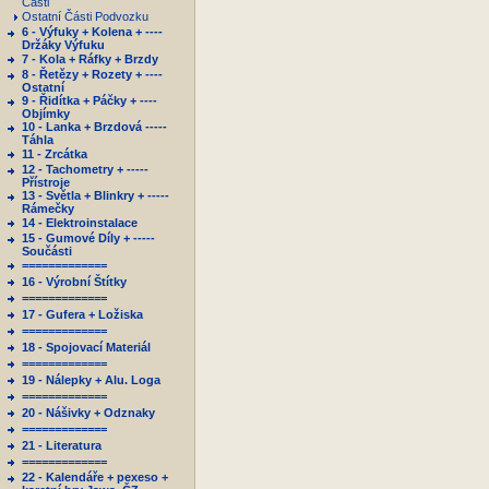
Části
Ostatní Části Podvozku
6 - Výfuky + Kolena + ----
Držáky Výfuku
7 - Kola + Ráfky + Brzdy
8 - Řetězy + Rozety + ----
Ostatní
9 - Řidítka + Páčky + ----
Objímky
10 - Lanka + Brzdová -----
Táhla
11 - Zrcátka
12 - Tachometry + -----
Přístroje
13 - Světla + Blinkry + -----
Rámečky
14 - Elektroinstalace
15 - Gumové Díly + -----
Součásti
=============
16 - Výrobní Štítky
=============
17 - Gufera + Ložiska
=============
18 - Spojovací Materiál
=============
19 - Nálepky + Alu. Loga
=============
20 - Nášivky + Odznaky
=============
21 - Literatura
=============
22 - Kalendáře + pexeso +