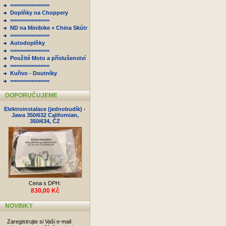
=============
Doplňky na Choppery
=============
ND na Minibike + China Skútr
=============
Autodoplňky
=============
Použité Moto a příslušenství
=============
Kuřivo - Doutníky
=============
DOPORUČUJEME
Elektroinstalace (jednobudík) -
Jawa 350/632 Californian,
350/634, ČZ
Cena s DPH:
830,00 Kč
NOVINKY
Zaregistrujte si Vaši e-mail