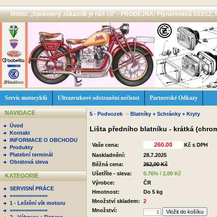
Motto: ,,Spokojený zákazník je náš cíl'' - PRODEJNA: Plynárenská 533/12, 
Servis motocyklů
Ultrazvukové odstranění nečistot
Partnerské Odkazy
NAVIGACE
5 - Podvozek
->
Blatníky + Schránky + Kryty
Úvod
Lišta předního blatníku - krátká (chro
Kontakt
INFORMACE O OBCHODU
Vaše cena:
Kč s DPH
Produkty
Platební terminál
Naskladnění:
28.7.2025
Obratová sleva
Běžná cena:
262,00 Kč
Ušetříte - sleva:
0.76% / 2,00 Kč
KATEGORIE
Výrobce:
ČR
SERVISNÍ PRÁCE
Hmotnost:
Do 5 kg
=============
Množství skladem:
2
1 - Leštění vík motoru
=============
Množství: