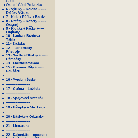
Části
Ostatní Části Podvozku
6 - Výfuky + Kolena + ----
Držáky Výfuku
7 - Kola + Ráfky + Brzdy
8 - Řetězy + Rozety + ----
Ostatní
9 - Řidítka + Páčky + ----
Objímky
10 - Lanka + Brzdová -----
Táhla
11 - Zrcátka
12 - Tachometry + -----
Přístroje
13 - Světla + Blinkry + -----
Rámečky
14 - Elektroinstalace
15 - Gumové Díly + -----
Součásti
=============
16 - Výrobní Štítky
=============
17 - Gufera + Ložiska
=============
18 - Spojovací Materiál
=============
19 - Nálepky + Alu. Loga
=============
20 - Nášivky + Odznaky
=============
21 - Literatura
=============
22 - Kalendáře + pexeso +