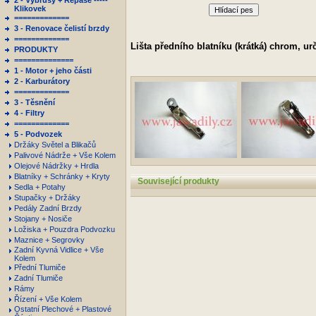
2 - Výbrusy + Repase -----
Klikovek
Hlídací pes
=============
3 - Renovace čelistí brzdy
=============
Lišta předního blatníku (krátká) chrom, u
PRODUKTY
==============
1 - Motor + jeho části
2 - Karburátory
=============
3 - Těsnění
4 - Filtry
=============
5 - Podvozek
Držáky Světel a Blikačů
Palivové Nádrže + Vše Kolem
Olejové Nádržky + Hrdla
Blatníky + Schránky + Kryty
Související produkty
Sedla + Potahy
Stupačky + Držáky
Pedály Zadní Brzdy
Stojany + Nosiče
Ložiska + Pouzdra Podvozku
Maznice + Segrovky
Zadní Kyvná Vidlice + Vše
Kolem
Přední Tlumiče
Zadní Tlumiče
Rámy
Řízení + Vše Kolem
Ostatní Plechové + Plastové