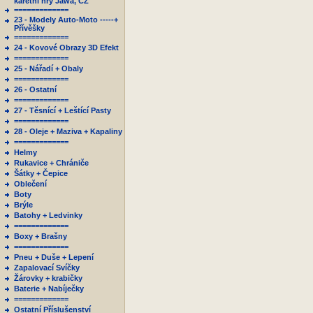
karetní hry Jawa, ČZ
=============
23 - Modely Auto-Moto -----+
Přívěšky
=============
24 - Kovové Obrazy 3D Efekt
=============
25 - Nářadí + Obaly
=============
26 - Ostatní
=============
27 - Těsnící + Leštící Pasty
=============
28 - Oleje + Maziva + Kapaliny
=============
Helmy
Rukavice + Chrániče
Šátky + Čepice
Oblečení
Boty
Brýle
Batohy + Ledvinky
=============
Boxy + Brašny
=============
Pneu + Duše + Lepení
Zapalovací Svíčky
Žárovky + krabičky
Baterie + Nabíječky
=============
Ostatní Příslušenství