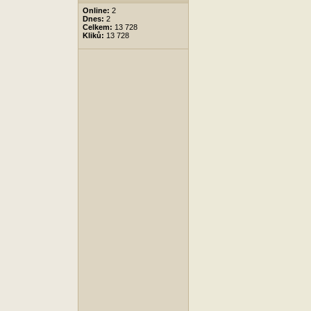
Online:
2
Dnes:
2
Celkem:
13 728
Kliků:
13 728