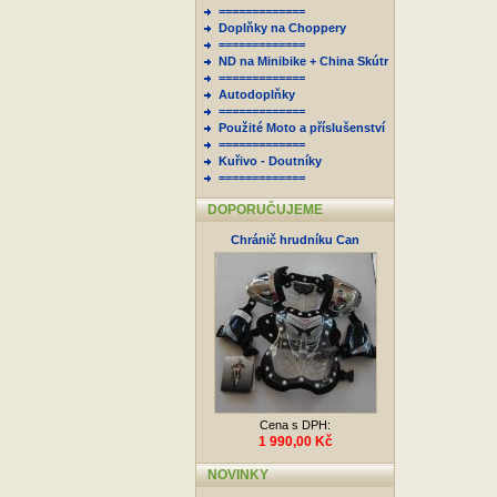
=============
Doplňky na Choppery
=============
ND na Minibike + China Skútr
=============
Autodoplňky
=============
Použité Moto a příslušenství
=============
Kuřivo - Doutníky
=============
DOPORUČUJEME
Chránič hrudníku Can
Cena s DPH:
1 990,00 Kč
NOVINKY