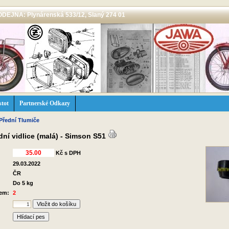
 PRODEJNA: Plynárenská 533/12, Slaný 274 01
stot
Partnerské Odkazy
Přední Tlumiče
ní vidlice (malá) - Simson S51
Kč s DPH
29.03.2022
ČR
Do 5 kg
dem:
2
Hlídací pes