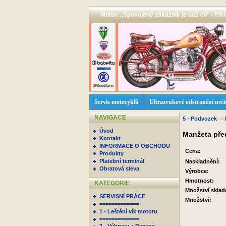
Motto: ,,Spokojený zákazník je náš cíl'' -
Servis motocyklů
Ultrazvukové odstranění neči
NAVIGACE
5 - Podvozek
->
Úvod
Manžeta před
Kontakt
INFORMACE O OBCHODU
Cena:
Produkty
Platební terminál
Naskladnění:
Obratová sleva
Výrobce:
Hmotnost:
KATEGORIE
Množství skla
SERVISNÍ PRÁCE
Množství:
=============
1 - Leštění vík motoru
=============