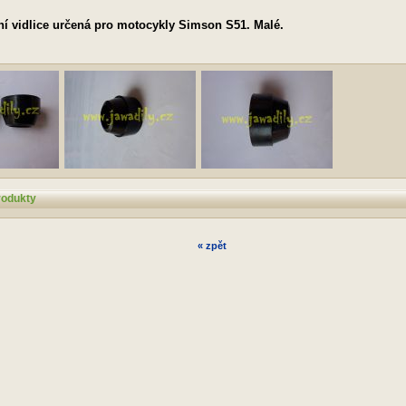
í vidlice určená pro motocykly Simson S51. Malé.
rodukty
« zpět