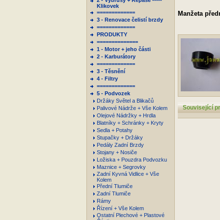
2 - Výbrusy + Repase -----
Klikovek
=============
Manžeta předn
3 - Renovace čelistí brzdy
=============
PRODUKTY
==============
1 - Motor + jeho části
2 - Karburátory
=============
3 - Těsnění
4 - Filtry
=============
5 - Podvozek
Držáky Světel a Blikačů
Související p
Palivové Nádrže + Vše Kolem
Olejové Nádržky + Hrdla
Blatníky + Schránky + Kryty
Sedla + Potahy
Stupačky + Držáky
Pedály Zadní Brzdy
Stojany + Nosiče
Ložiska + Pouzdra Podvozku
Maznice + Segrovky
Zadní Kyvná Vidlice + Vše
Kolem
Přední Tlumiče
Zadní Tlumiče
Rámy
Řízení + Vše Kolem
Ostatní Plechové + Plastové