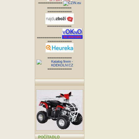
=============
=============
=============
=============
=============
=============
=============
=============
POČÍTADLO