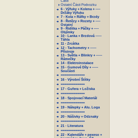
Části
Ostatní Části Podvozku
6 - Výfuky + Kolena + ----
Držáky Výfuku
7 - Kola + Ráfky + Brzdy
8 - Řetězy + Rozety + ----
Ostatní
9 - Řidítka + Páčky + ----
Objímky
10 - Lanka + Brzdová -----
Táhla
11 - Zrcátka
12 - Tachometry + -----
Přístroje
13 - Světla + Blinkry + -----
Rámečky
14 - Elektroinstalace
15 - Gumové Díly + -----
Součásti
=============
16 - Výrobní Štítky
=============
17 - Gufera + Ložiska
=============
18 - Spojovací Materiál
=============
19 - Nálepky + Alu. Loga
=============
20 - Nášivky + Odznaky
=============
21 - Literatura
=============
22 - Kalendáře + pexeso +