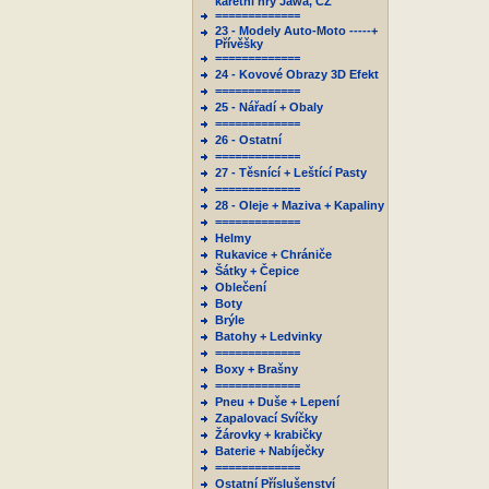
karetní hry Jawa, ČZ
=============
23 - Modely Auto-Moto -----+
Přívěšky
=============
24 - Kovové Obrazy 3D Efekt
=============
25 - Nářadí + Obaly
=============
26 - Ostatní
=============
27 - Těsnící + Leštící Pasty
=============
28 - Oleje + Maziva + Kapaliny
=============
Helmy
Rukavice + Chrániče
Šátky + Čepice
Oblečení
Boty
Brýle
Batohy + Ledvinky
=============
Boxy + Brašny
=============
Pneu + Duše + Lepení
Zapalovací Svíčky
Žárovky + krabičky
Baterie + Nabíječky
=============
Ostatní Příslušenství