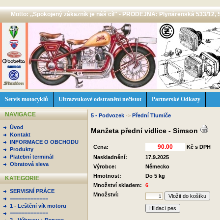
Motto: ,,Spokojený zákazník je náš cíl'' - PRODEJNA: Plynárenská 533/12, 
Servis motocyklů
Ultrazvukové odstranění nečistot
Partnerské Odkazy
NAVIGACE
5 - Podvozek
->
Přední Tlumiče
Úvod
Manžeta přední vidlice - Simson
Kontakt
INFORMACE O OBCHODU
Cena:
Kč s DPH
Produkty
Platební terminál
Naskladnění:
17.9.2025
Obratová sleva
Výrobce:
Německo
Hmotnost:
Do 5 kg
KATEGORIE
Množství skladem:
6
SERVISNÍ PRÁCE
Množství:
=============
1 - Leštění vík motoru
Hlídací pes
=============