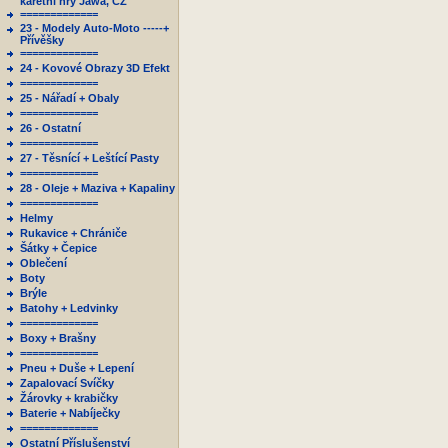
karetní hry Jawa, ČZ
=============
23 - Modely Auto-Moto -----+
Přívěšky
=============
24 - Kovové Obrazy 3D Efekt
=============
25 - Nářadí + Obaly
=============
26 - Ostatní
=============
27 - Těsnící + Leštící Pasty
=============
28 - Oleje + Maziva + Kapaliny
=============
Helmy
Rukavice + Chrániče
Šátky + Čepice
Oblečení
Boty
Brýle
Batohy + Ledvinky
=============
Boxy + Brašny
=============
Pneu + Duše + Lepení
Zapalovací Svíčky
Žárovky + krabičky
Baterie + Nabíječky
=============
Ostatní Příslušenství