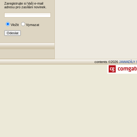
Zaregistrujte si Vaši e-mail
adresu pro zasílání novinek.
Vložit
Vymazat
contents ©2026
JAWADÍLY S