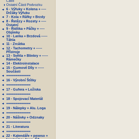
Části
Ostatní Části Podvozku
6 - Výfuky + Kolena + ----
Držáky Výfuku
7 - Kola + Ráfky + Brzdy
8 - Řetězy + Rozety + ----
Ostatní
9 - Řidítka + Páčky + ----
Objímky
10 - Lanka + Brzdová -----
Táhla
11 - Zrcátka
12 - Tachometry + -----
Přístroje
13 - Světla + Blinkry + -----
Rámečky
14 - Elektroinstalace
15 - Gumové Díly + -----
Součásti
=============
16 - Výrobní Štítky
=============
17 - Gufera + Ložiska
=============
18 - Spojovací Materiál
=============
19 - Nálepky + Alu. Loga
=============
20 - Nášivky + Odznaky
=============
21 - Literatura
=============
22 - Kalendáře + pexeso +