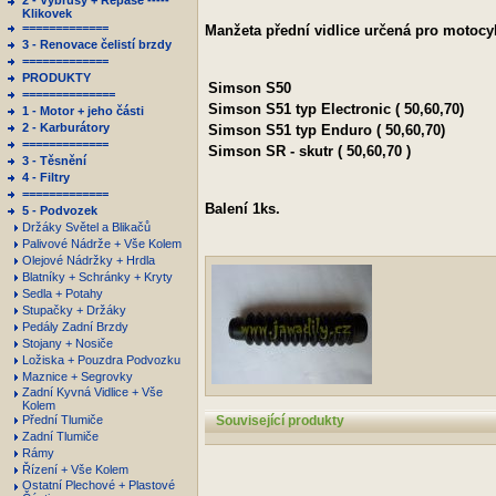
2 - Výbrusy + Repase -----
Klikovek
=============
Manžeta přední vidlice určená pro motocy
3 - Renovace čelistí brzdy
=============
PRODUKTY
Simson
S50
==============
Simson
S51 typ Electronic ( 50,60,70)
1 - Motor + jeho části
2 - Karburátory
Simson
S51 typ Enduro ( 50,60,70)
=============
Simson
SR - skutr ( 50,60,70 )
3 - Těsnění
4 - Filtry
=============
Balení 1ks.
5 - Podvozek
Držáky Světel a Blikačů
Palivové Nádrže + Vše Kolem
Olejové Nádržky + Hrdla
Blatníky + Schránky + Kryty
Sedla + Potahy
Stupačky + Držáky
Pedály Zadní Brzdy
Stojany + Nosiče
Ložiska + Pouzdra Podvozku
Maznice + Segrovky
Zadní Kyvná Vidlice + Vše
Kolem
Přední Tlumiče
Související produkty
Zadní Tlumiče
Rámy
Řízení + Vše Kolem
Ostatní Plechové + Plastové