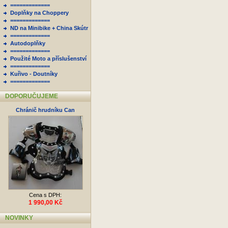
=============
Doplňky na Choppery
=============
ND na Minibike + China Skútr
=============
Autodoplňky
=============
Použité Moto a příslušenství
=============
Kuřivo - Doutníky
=============
DOPORUČUJEME
Chránič hrudníku Can
Cena s DPH:
1 990,00 Kč
NOVINKY