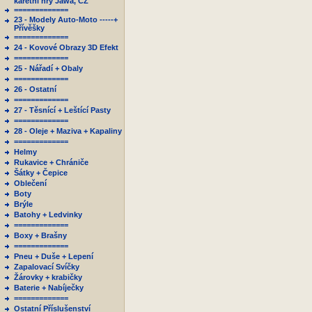
karetní hry Jawa, ČZ
=============
23 - Modely Auto-Moto -----+
Přívěšky
=============
24 - Kovové Obrazy 3D Efekt
=============
25 - Nářadí + Obaly
=============
26 - Ostatní
=============
27 - Těsnící + Leštící Pasty
=============
28 - Oleje + Maziva + Kapaliny
=============
Helmy
Rukavice + Chrániče
Šátky + Čepice
Oblečení
Boty
Brýle
Batohy + Ledvinky
=============
Boxy + Brašny
=============
Pneu + Duše + Lepení
Zapalovací Svíčky
Žárovky + krabičky
Baterie + Nabíječky
=============
Ostatní Příslušenství