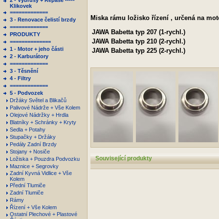
2 - Výbrusy + Repase -----
Klikovek
=============
Miska rámu ložisko řízení , určená na mot
3 - Renovace čelistí brzdy
=============
JAWA
Babetta typ 207 (1-rychl.)
PRODUKTY
JAWA
Babetta typ 210 (2-rychl.)
==============
1 - Motor + jeho části
JAWA
Babetta typ 225 (2-rychl.)
2 - Karburátory
=============
3 - Těsnění
4 - Filtry
=============
5 - Podvozek
Držáky Světel a Blikačů
Palivové Nádrže + Vše Kolem
Olejové Nádržky + Hrdla
Blatníky + Schránky + Kryty
Sedla + Potahy
Stupačky + Držáky
Pedály Zadní Brzdy
Stojany + Nosiče
Související produkty
Ložiska + Pouzdra Podvozku
Maznice + Segrovky
Zadní Kyvná Vidlice + Vše
Kolem
Přední Tlumiče
Zadní Tlumiče
Rámy
Řízení + Vše Kolem
Ostatní Plechové + Plastové