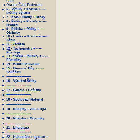
Části
Ostatní Části Podvozku
6 - Výfuky + Kolena + ----
Držáky Výfuku
7 - Kola + Ráfky + Brzdy
8 - Řetězy + Rozety + ----
Ostatní
9 - Řidítka + Páčky + ----
Objímky
10 - Lanka + Brzdová -----
Táhla
11 - Zrcátka
12 - Tachometry + -----
Přístroje
13 - Světla + Blinkry + -----
Rámečky
14 - Elektroinstalace
15 - Gumové Díly + -----
Součásti
=============
16 - Výrobní Štítky
=============
17 - Gufera + Ložiska
=============
18 - Spojovací Materiál
=============
19 - Nálepky + Alu. Loga
=============
20 - Nášivky + Odznaky
=============
21 - Literatura
=============
22 - Kalendáře + pexeso +