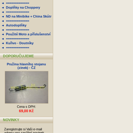
=============
Doplňky na Choppery
=============
ND na Minibike + China Skútr
=============
Autodoplňky
=============
Použité Moto a příslušenství
=============
Kuřivo - Doutníky
=============
DOPORUČUJEME
Pružina hlavního stojanu
(zinek) - ČZ
Cena s DPH:
69,00 Kč
NOVINKY
Zaregistrujte si Vaši e-mail
adresu pro zasílání novinek.