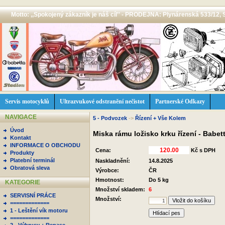
Motto: ,,Spokojený zákazník je náš cíl'' - PRODEJNA: Plynárenská 533/12, 
Servis motocyklů
Ultrazvukové odstranění nečistot
Partnerské Odkazy
NAVIGACE
5 - Podvozek
->
Řízení + Vše Kolem
Úvod
Miska rámu ložisko krku řízení - Babe
Kontakt
INFORMACE O OBCHODU
Cena:
Kč s DPH
Produkty
Platební terminál
Naskladnění:
14.8.2025
Obratová sleva
Výrobce:
ČR
Hmotnost:
Do 5 kg
KATEGORIE
Množství skladem:
6
SERVISNÍ PRÁCE
Množství:
=============
1 - Leštění vík motoru
Hlídací pes
=============