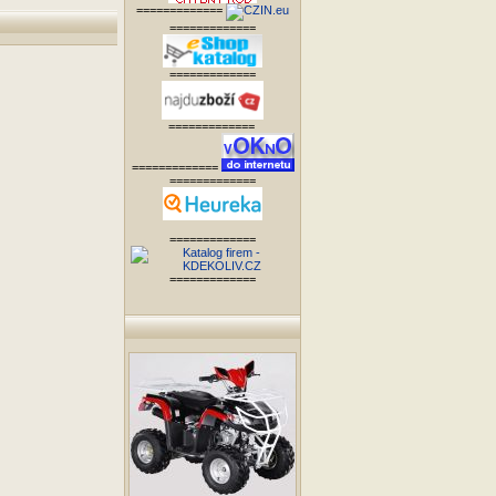
=============
=============
=============
=============
=============
=============
=============
=============