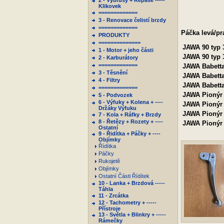
2 - Výbrusy + Repase -----
Klikovek
=============
3 - Renovace čelistí brzdy
=============
Páčka levá/pr
PRODUKTY
==============
JAWA
90 typ
1 - Motor + jeho části
JAWA
90 typ
2 - Karburátory
=============
JAWA
Babetta
3 - Těsnění
JAWA
Babetta
4 - Filtry
JAWA
Babetta
=============
JAWA
Pionýr 
5 - Podvozek
6 - Výfuky + Kolena + ----
JAWA
Pionýr 
Držáky Výfuku
JAWA
Pionýr 
7 - Kola + Ráfky + Brzdy
8 - Řetězy + Rozety + ----
JAWA
Pionýr
Ostatní
9 - Řidítka + Páčky + ----
Objímky
Řídítka
Páčky
Rukojetě
Objímky
Ostatní Části Řídítek
10 - Lanka + Brzdová -----
Táhla
11 - Zrcátka
12 - Tachometry + -----
Přístroje
13 - Světla + Blinkry + -----
Rámečky