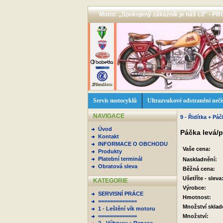
Motto: ,,Spokojený zákazník je náš cíl'' -
Servis motocyklů
Ultrazvukové odstranění neči
NAVIGACE
9 - Řidítka + Pá
Úvod
Páčka levá/p
Kontakt
INFORMACE O OBCHODU
Vaše cena:
Produkty
Platební terminál
Naskladnění:
Obratová sleva
Běžná cena:
Ušetříte - sleva
KATEGORIE
Výrobce:
SERVISNÍ PRÁCE
Hmotnost:
=============
Množství skla
1 - Leštění vík motoru
=============
Množství: