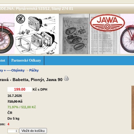
 PRODEJNA: Plynárenská 533/12, Slaný 274 01
stot
Partnerské Odkazy
čky + ----Objímky
->
Páčky
ravá - Babetta, Pionýr, Jawa 90
Kč s DPH
16.7.2026
710,00 Kč
:
71.97% / 511,00 Kč
ČR
Do 5 kg
dem:
4