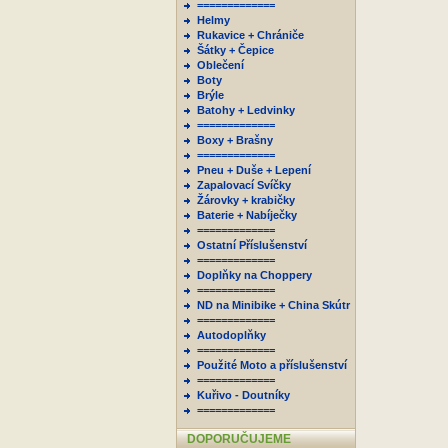
=============
Helmy
Rukavice + Chrániče
Šátky + Čepice
Oblečení
Boty
Brýle
Batohy + Ledvinky
=============
Boxy + Brašny
=============
Pneu + Duše + Lepení
Zapalovací Svíčky
Žárovky + krabičky
Baterie + Nabíječky
=============
Ostatní Příslušenství
=============
Doplňky na Choppery
=============
ND na Minibike + China Skútr
=============
Autodoplňky
=============
Použité Moto a příslušenství
=============
Kuřivo - Doutníky
=============
DOPORUČUJEME