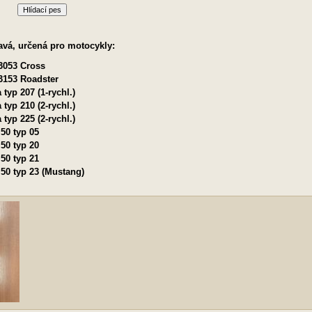
Hlídací pes
avá, určená pro motocykly:
 3053 Cross
 3153 Roadster
 typ 207 (1-rychl.)
 typ 210 (2-rychl.)
 typ 225 (2-rychl.)
50 typ 05
50 typ 20
50 typ 21
 50 typ 23 (Mustang)