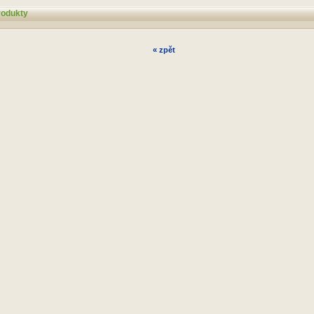
rodukty
« zpět