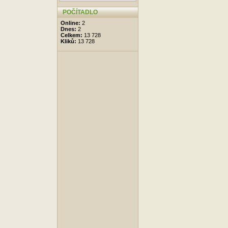
POČÍTADLO
Online:
2
Dnes:
2
Celkem:
13 728
Kliků:
13 728