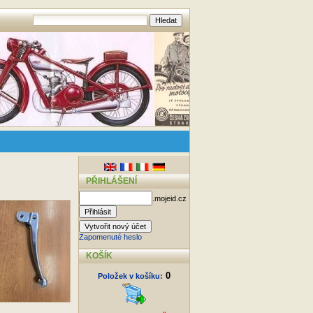
PŘIHLÁŠENÍ
.mojeid.cz
Zapomenuté heslo
KOŠÍK
0
Položek v košíku: