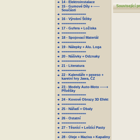
14 - Elektroinstalace
Související p
15 - Gumové Díly + -----
Součásti
=============
16 - Výrobní Štítky
=============
17 - Gufera + Ložiska
=============
18 - Spojovací Materiál
=============
19 - Nálepky + Alu. Loga
=============
20 - Nášivky + Odznaky
=============
21 - Literatura
=============
22 - Kalendáře + pexeso +
karetní hry Jawa, ČZ
=============
23 - Modely Auto-Moto -----+
Přívěšky
=============
24 - Kovové Obrazy 3D Efekt
=============
25 - Nářadí + Obaly
=============
26 - Ostatní
=============
27 - Těsnící + Leštící Pasty
=============
28 - Oleje + Maziva + Kapaliny