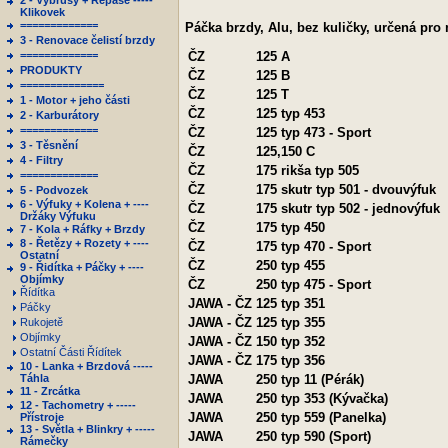
2 - Výbrusy + Repase -----
Klikovek
=============
Páčka brzdy, Alu, bez kuličky, určená pro
3 - Renovace čelistí brzdy
=============
ČZ
125 A
PRODUKTY
ČZ
125 B
==============
ČZ
125 T
1 - Motor + jeho části
ČZ
125 typ 453
2 - Karburátory
=============
ČZ
125 typ 473 - Sport
3 - Těsnění
ČZ
125,150 C
4 - Filtry
ČZ
175 rikša typ 505
=============
ČZ
175 skutr typ 501 - dvouvýfuk
5 - Podvozek
6 - Výfuky + Kolena + ----
ČZ
175 skutr typ 502 - jednovýfuk
Držáky Výfuku
ČZ
175 typ 450
7 - Kola + Ráfky + Brzdy
8 - Řetězy + Rozety + ----
ČZ
175 typ 470 - Sport
Ostatní
ČZ
250 typ 455
9 - Řidítka + Páčky + ----
Objímky
ČZ
250 typ 475 - Sport
Řídítka
JAWA - ČZ
125 typ 351
Páčky
JAWA - ČZ
125 typ 355
Rukojetě
Objímky
JAWA - ČZ
150 typ 352
Ostatní Části Řídítek
JAWA - ČZ
175 typ 356
10 - Lanka + Brzdová -----
Táhla
JAWA
250 typ 11 (Pérák)
11 - Zrcátka
JAWA
250 typ 353 (Kývačka)
12 - Tachometry + -----
JAWA
250 typ 559 (Panelka)
Přístroje
13 - Světla + Blinkry + -----
JAWA
250 typ 590 (Sport)
Rámečky