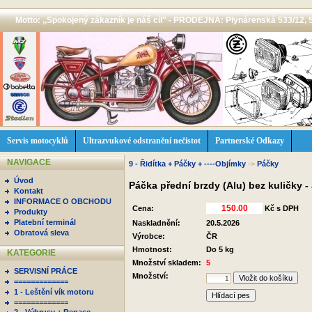
Motto: ,,Spokojený zákazník je náš cíl'' - PRODEJNA: Plynárenská 533/12, 
Servis motocyklů
Ultrazvukové odstranění nečistot
Partnerské Odkazy
NAVIGACE
9 - Řidítka + Páčky + ----Objímky
->
Páčky
Úvod
Páčka přední brzdy (Alu) bez kuličky 
Kontakt
INFORMACE O OBCHODU
Cena:
Kč s DPH
Produkty
Platební terminál
Naskladnění:
20.5.2026
Obratová sleva
Výrobce:
ČR
Hmotnost:
Do 5 kg
KATEGORIE
Množství skladem:
5
SERVISNÍ PRÁCE
Množství:
=============
1 - Leštění vík motoru
Hlídací pes
=============