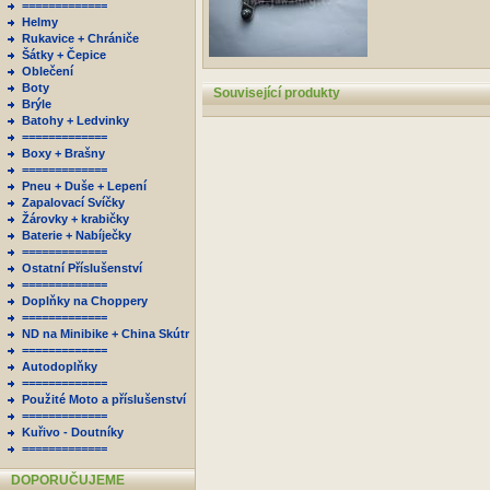
=============
Helmy
Rukavice + Chrániče
Šátky + Čepice
Oblečení
Boty
Související produkty
Brýle
Batohy + Ledvinky
=============
Boxy + Brašny
=============
Pneu + Duše + Lepení
Zapalovací Svíčky
Žárovky + krabičky
Baterie + Nabíječky
=============
Ostatní Příslušenství
=============
Doplňky na Choppery
=============
ND na Minibike + China Skútr
=============
Autodoplňky
=============
Použité Moto a příslušenství
=============
Kuřivo - Doutníky
=============
DOPORUČUJEME