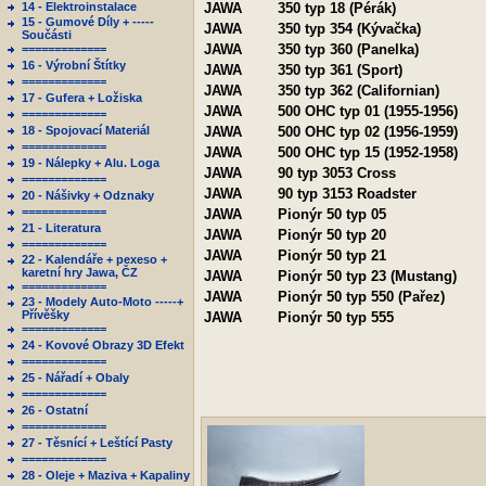
14 - Elektroinstalace
JAWA
350 typ 18 (Pérák)
15 - Gumové Díly + -----
JAWA
350 typ 354 (Kývačka)
Součásti
JAWA
350 typ 360 (Panelka)
=============
16 - Výrobní Štítky
JAWA
350 typ 361 (Sport)
=============
JAWA
350 typ 362 (Californian)
17 - Gufera + Ložiska
JAWA
500 OHC typ 01 (1955-1956)
=============
18 - Spojovací Materiál
JAWA
500 OHC typ 02 (1956-1959)
=============
JAWA
500 OHC typ 15 (1952-1958)
19 - Nálepky + Alu. Loga
JAWA
90 typ 3053 Cross
=============
JAWA
90 typ 3153 Roadster
20 - Nášivky + Odznaky
=============
JAWA
Pionýr 50 typ 05
21 - Literatura
JAWA
Pionýr 50 typ 20
=============
JAWA
Pionýr 50 typ 21
22 - Kalendáře + pexeso +
karetní hry Jawa, ČZ
JAWA
Pionýr 50 typ 23 (Mustang)
=============
JAWA
Pionýr 50 typ 550 (Pařez)
23 - Modely Auto-Moto -----+
Přívěšky
JAWA
Pionýr 50 typ 555
=============
24 - Kovové Obrazy 3D Efekt
=============
25 - Nářadí + Obaly
=============
26 - Ostatní
=============
27 - Těsnící + Leštící Pasty
=============
28 - Oleje + Maziva + Kapaliny